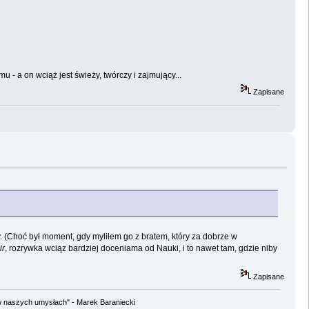
 - a on wciąż jest świeży, twórczy i zajmujący...
Zapisane
. (Choć był moment, gdy myliłem go z bratem, który za dobrze w
ir
, rozrywka wciąz bardziej doceniama od Nauki, i to nawet tam, gdzie niby
Zapisane
w naszych umysłach" - Marek Baraniecki