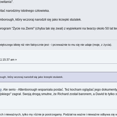
witania".
itać narodziny istotnego człowieka.
borough, który wczoraj narodził się jako krzepki stulatek.
gram "Życie na Ziemi" (chyba tak się zwał) z wypiekami na twarzy około 50 lat temu
ększego idiotę niż nim faktycznie jest - i przeważnie to mu się nie udaje (moje, z życia).
11:15:37 am »
gh, który wczoraj narodził się jako krzepki stulatek.
ip
. Ale serio - Attenborough wspaniała postać. Też kocham oglądać jego dokumenty
skiego" zagrał. Swoją drogą smutne, że Richard został baronem, a David to tylko
s
 i nieważnych, tylko my różnie je postrzegamy. Podział na ważne i nieważne odbywa się 