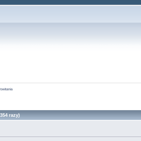
owitania
354 razy)