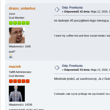
Odp: Powitania
draco_volantus
«
Odpowiedź #2 dnia:
Maja 12, 2026, 
Juror
God Member
mi stuknęło 40 początkiem tego miesiąca
I want my coffee hot and best social media I was
Wiadomości: 1606
quid?
Odp: Powitania
maziek
«
Odpowiedź #3 dnia:
Maja 13, 2026, 
YaBB Administrator
God Member
Młodziak jesteś, aż zazdroszczę. Ja z Gub
Człowiek całe życie próbuje nie wychodzić na wi
Wiadomości: 14336
zamiast bajek ojciec mi Lema