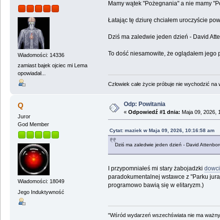
Mamy wątek "Pożegnania" a nie mamy "Po
Łatając tę dziurę chciałem uroczyście pow
Dziś ma zaledwie jeden dzień - David Atten
To dość niesamowite, że oglądałem jego pro
Wiadomości: 14336
zamiast bajek ojciec mi Lema
opowiadał...
Człowiek całe życie próbuje nie wychodzić na wi
Odp: Powitania
Q
«
Odpowiedź #1 dnia:
Maja 09, 2026, 
Juror
God Member
Cytat: maziek w Maja 09, 2026, 10:16:58 am
Dziś ma zaledwie jeden dzień - David Attenborou
I przypomniałeś mi stary żabojadzki
dowc
paradokumentalnej wstawce z "Parku juraj
Wiadomości: 18049
programowo bawią się w elitaryzm.)
Jego Induktywność
"Wśród wydarzeń wszechświata nie ma ważnych