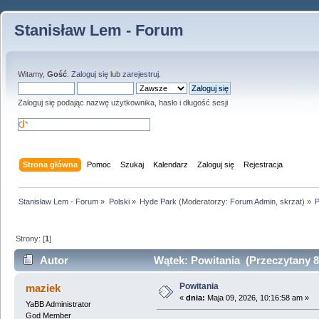
Stanisław Lem - Forum
Witamy,
Gość
.
Zaloguj się
lub
zarejestruj
.
Zaloguj się podając nazwę użytkownika, hasło i długość sesji
Strona główna
Pomoc
Szukaj
Kalendarz
Zaloguj się
Rejestracja
Stanisław Lem - Forum
»
Polski
»
Hyde Park
(Moderatorzy:
Forum Admin
,
skrzat
) »
P
Strony: [
1
]
Autor
Wątek: Powitania (Przeczytany 8
Powitania
maziek
«
dnia:
Maja 09, 2026, 10:16:58 am »
YaBB Administrator
God Member