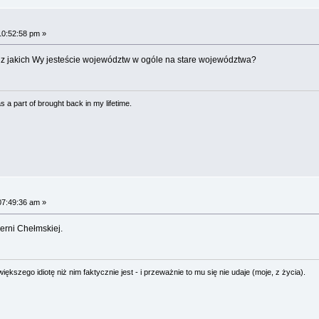
10:52:58 pm »
. z jakich Wy jesteście województw w ogóle na stare województwa?
 a part of brought back in my lifetime.
07:49:36 am »
erni Chełmskiej.
ększego idiotę niż nim faktycznie jest - i przeważnie to mu się nie udaje (moje, z życia).