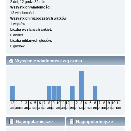
2 dni, 12 godz. 32 min.
Wszystkich wiadomości:
13 wiadomości
Wszystkich rozpoczętych wątków:
1 wątków
Liczba wysłanych ankiet:
0 ankiet
Liczba oddanych głosów:
0 głosów
Wysyłanie wiadomości wg czasu
12
1
2
3
4
5
6
7
8
9
10
11
12
1
2
3
4
5
6
7
8
9
10
11
am
am
am
am
am
am
am
am
am
am
am
am
pm
pm
pm
pm
pm
pm
pm
pm
pm
pm
pm
pm
Najpopularniejsze
Najpopularniejsze
działy wg wiadomości
działy wg aktywności