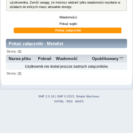
użytkownika. Zwróć uwagę, że możesz widzieć tylko wiadomości wysłane w
działach do których masz aktualnie dostęp.
Wiadomości
Pokaż wątki
Pokaż załączniki
Pokaż załączniki - Metalist
Strony: [
1
]
Nazwa pliku
Pobrań
Wiadomość
Opublikowany
Użytkownik nie dodał jeszcze żadnych załączników.
Strony: [
1
]
SMF 2.0.18
|
SMF © 2015
,
Simple Machines
XHTML
RSS
WAP2