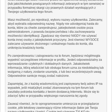
(lub jakichkolwiek powiązanych informacji zebranych w tym serwisie) w
przypadku formalnej skargi czy prawnych działań wynikających z
Twojego użytkowania tego forum.
Masz możliwość, po rejestracji, wyboru nazwy użytkownika. Zalecamy,
abyś wybrał/a odpowiednią nazwę. Nigdy nie udostępniaj hasła do
konta, które za chwile zarejestrujesz, jakiejkolwiek osobie poza
administratorem, z powodu bezpieczeństwa i dla zachowywania
możliwości identyfikacji. Zgadzasz się również NIGDY nie używać
konta innej osoby z jakiejkolwiek przyczyny. Jest również WYSOCE
zalecane używanie złożonego i unikalnego hasła do konta, dla
uniknięcia kradzieży konta.
Po zarejestrowaniu i zalogowaniu na to forum, będziesz mógł/mogła
wypełnić szczegółowe informacje w profilu. Jesteś odpowiedzialny za
wprowadzanie czytelnych i dokładnych danych. Jakakolwiek
informacja, którą właściciel lub obsługa forum uzna za niedokładną lub
wulgarną z natury, zostanie usunięta, z lub bez wcześniejszych uwag.
Odpowiednie sankcje mogą zostać nałożone.
Zapamiętaj, że z każdą wiadomością jest zapisywany twój adres IP na
wypadek, jeśli miał(a)byś zostać zbanowany/a na tym forum lub
zaszłaby potrzeba kontaktu z twoim dostawcą Internetu. Może się to
zdarzyć tylko w przypadku większego naruszenia tej zgody.
Zauważ również, że to oprogramowanie umieszcza w przeglądarce
cookie, plik tekstowy zawierający różne informacje (takie jak Twoja
nazwa użytkownika i hasło). Cookie jest używane TYLKO do