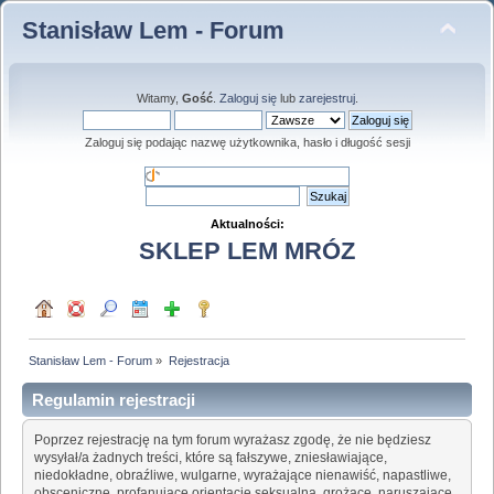
Stanisław Lem - Forum
Witamy,
Gość
.
Zaloguj się
lub
zarejestruj
.
Zaloguj się podając nazwę użytkownika, hasło i długość sesji
Aktualności:
SKLEP LEM MRÓZ
Stanisław Lem - Forum
»
Rejestracja
Regulamin rejestracji
Poprzez rejestrację na tym forum wyrażasz zgodę, że nie będziesz
wysyłał/a żadnych treści, które są fałszywe, zniesławiające,
niedokładne, obraźliwe, wulgarne, wyrażające nienawiść, napastliwe,
obsceniczne, profanujące orientację seksualną, grożące, naruszające