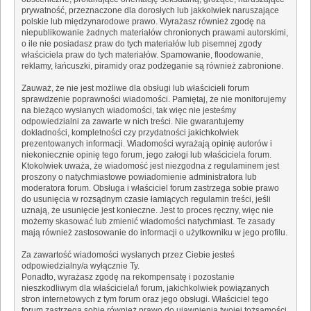
prywatność, przeznaczone dla dorosłych lub jakkolwiek naruszające
polskie lub międzynarodowe prawo. Wyrażasz również zgodę na
niepublikowanie żadnych materiałów chronionych prawami autorskimi,
o ile nie posiadasz praw do tych materiałów lub pisemnej zgody
właściciela praw do tych materiałów. Spamowanie, floodowanie,
reklamy, łańcuszki, piramidy oraz podżeganie są również zabronione.
Zauważ, że nie jest możliwe dla obsługi lub właścicieli forum
sprawdzenie poprawności wiadomości. Pamiętaj, że nie monitorujemy
na bieżąco wysłanych wiadomości, tak więc nie jesteśmy
odpowiedzialni za zawarte w nich treści. Nie gwarantujemy
dokładności, kompletności czy przydatności jakichkolwiek
prezentowanych informacji. Wiadomości wyrażają opinię autorów i
niekoniecznie opinię tego forum, jego załogi lub właściciela forum.
Ktokolwiek uważa, że wiadomość jest niezgodna z regulaminem jest
proszony o natychmiastowe powiadomienie administratora lub
moderatora forum. Obsługa i właściciel forum zastrzega sobie prawo
do usunięcia w rozsądnym czasie łamiących regulamin treści, jeśli
uznają, że usunięcie jest konieczne. Jest to proces ręczny, więc nie
możemy skasować lub zmienić wiadomości natychmiast. Te zasady
mają również zastosowanie do informacji o użytkowniku w jego profilu.
Za zawartość wiadomości wysłanych przez Ciebie jesteś
odpowiedzialny/a wyłącznie Ty.
Ponadto, wyrażasz zgodę na rekompensatę i pozostanie
nieszkodliwym dla właściciela/i forum, jakichkolwiek powiązanych
stron internetowych z tym forum oraz jego obsługi. Właściciel tego
forum zastrzega sobie również prawo do ujawnienia twojej tożsamości