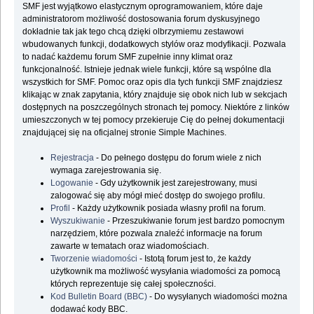
SMF jest wyjątkowo elastycznym oprogramowaniem, które daje
administratorom możliwość dostosowania forum dyskusyjnego
dokładnie tak jak tego chcą dzięki olbrzymiemu zestawowi
wbudowanych funkcji, dodatkowych stylów oraz modyfikacji. Pozwala
to nadać każdemu forum SMF zupełnie inny klimat oraz
funkcjonalność. Istnieje jednak wiele funkcji, które są wspólne dla
wszystkich for SMF. Pomoc oraz opis dla tych funkcji SMF znajdziesz
klikając w znak zapytania, który znajduje się obok nich lub w sekcjach
dostępnych na poszczególnych stronach tej pomocy. Niektóre z linków
umieszczonych w tej pomocy przekieruje Cię do pełnej dokumentacji
znajdującej się na oficjalnej stronie Simple Machines.
Rejestracja
- Do pełnego dostępu do forum wiele z nich
wymaga zarejestrowania się.
Logowanie
- Gdy użytkownik jest zarejestrowany, musi
zalogować się aby mógł mieć dostęp do swojego profilu.
Profil
- Każdy użytkownik posiada własny profil na forum.
Wyszukiwanie
- Przeszukiwanie forum jest bardzo pomocnym
narzędziem, które pozwala znaleźć informacje na forum
zawarte w tematach oraz wiadomościach.
Tworzenie wiadomości
- Istotą forum jest to, że każdy
użytkownik ma możliwość wysyłania wiadomości za pomocą
których reprezentuje się całej społeczności.
Kod Bulletin Board (BBC)
- Do wysyłanych wiadomości można
dodawać kody BBC.