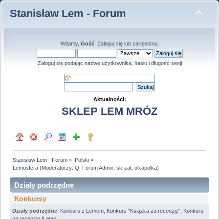
Stanisław Lem - Forum
Witamy,
Gość
.
Zaloguj się
lub
zarejestruj
.
Zaloguj się podając nazwę użytkownika, hasło i długość sesji
Aktualności:
SKLEP LEM MRÓZ
Stanisław Lem - Forum
»
Polski
»
Lemosfera
(Moderatorzy:
Q
,
Forum Admin
,
skrzat
,
olkapolka
)
Działy podrzędne
Konkursy
Działy podrzędne
:
Konkurs z Lemem
,
Konkurs "Książka za recenzję"
,
Konkurs
na recenzję II etap