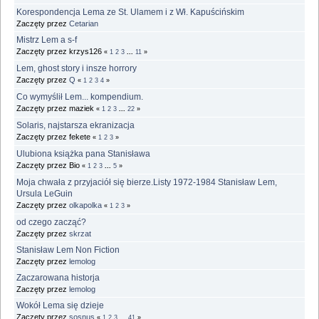
Korespondencja Lema ze St. Ulamem i z Wł. Kapuścińskim
Zaczęty przez
Cetarian
Mistrz Lem a s-f
Zaczęty przez krzys126
«
1
2
3
...
11
»
Lem, ghost story i insze horrory
Zaczęty przez
Q
«
1
2
3
4
»
Co wymyślił Lem... kompendium.
Zaczęty przez maziek
«
1
2
3
...
22
»
Solaris, najstarsza ekranizacja
Zaczęty przez fekete
«
1
2
3
»
Ulubiona książka pana Stanisława
Zaczęty przez Bio
«
1
2
3
...
5
»
Moja chwała z przyjaciół się bierze.Listy 1972-1984 Stanisław Lem,
Ursula LeGuin
Zaczęty przez
olkapolka
«
1
2
3
»
od czego zacząć?
Zaczęty przez
skrzat
Stanisław Lem Non Fiction
Zaczęty przez
lemolog
Zaczarowana historja
Zaczęty przez
lemolog
Wokół Lema się dzieje
Zaczęty przez
sosnus
«
1
2
3
...
41
»