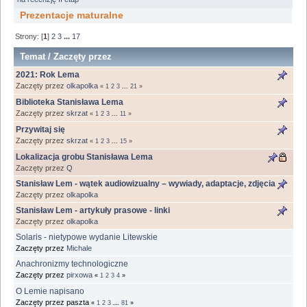
Prezentacje maturalne
Strony: [
1
]
2
3
...
17
Temat
/
Zaczęty przez
2021: Rok Lema
Zaczęty przez
olkapolka
«
1
2
3
...
21
»
Biblioteka Stanisława Lema
Zaczęty przez
skrzat
«
1
2
3
...
11
»
Przywitaj się
Zaczęty przez
skrzat
«
1
2
3
...
15
»
Lokalizacja grobu Stanisława Lema
Zaczęty przez
Q
Stanisław Lem - wątek audiowizualny – wywiady, adaptacje, zdjęcia
Zaczęty przez
olkapolka
Stanisław Lem - artykuły prasowe - linki
Zaczęty przez
olkapolka
Solaris - nietypowe wydanie Litewskie
Zaczęty przez
Michale
Anachronizmy technologiczne
Zaczęty przez
pirxowa
«
1
2
3
4
»
O Lemie napisano
Zaczęty przez paszta
«
1
2
3
...
81
»