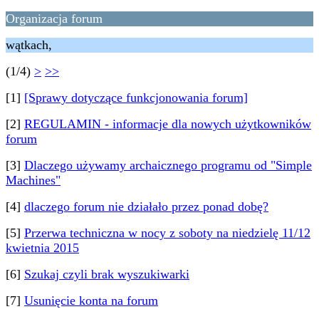
Organizacja forum
wątkach,
(1/4)
>
>>
[1]
[Sprawy dotyczące funkcjonowania forum]
[2]
REGULAMIN - informacje dla nowych użytkowników
forum
[3]
Dlaczego używamy archaicznego programu od "Simple
Machines"
[4]
dlaczego forum nie działało przez ponad dobę?
[5]
Przerwa techniczna w nocy z soboty na niedzielę 11/12
kwietnia 2015
[6]
Szukaj czyli brak wyszukiwarki
[7]
Usunięcie konta na forum