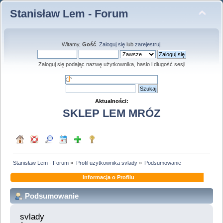
Stanisław Lem - Forum
Witamy,
Gość
.
Zaloguj się
lub
zarejestruj
.
Zaloguj się podając nazwę użytkownika, hasło i długość sesji
Aktualności:
SKLEP LEM MRÓZ
Stanisław Lem - Forum
»
Profil użytkownika svlady
»
Podsumowanie
Informacja o Profilu
Podsumowanie
svlady 