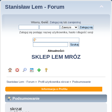
Stanisław Lem - Forum
Witamy,
Gość
.
Zaloguj się
lub
zarejestruj
.
Zaloguj się podając nazwę użytkownika, hasło i długość sesji
Aktualności:
SKLEP LEM MRÓZ
Stanisław Lem - Forum
»
Profil użytkownika skrzat
»
Podsumowanie
Informacja o Profilu
Podsumowanie
skrzat 