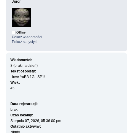
Juror
Offline
Pokaż wiadomości
Pokaż statystyki
Wiadomości:
8 (brak na dzień)
Tekst osobisty:
I love YaBB 1G - SP1!
Wiek:
45
Data rejestracji:
brak
Czas lokalny:
Sierpnia 07, 2026, 05:36:00 pm
Ostatnio aktywny:
Nigdy