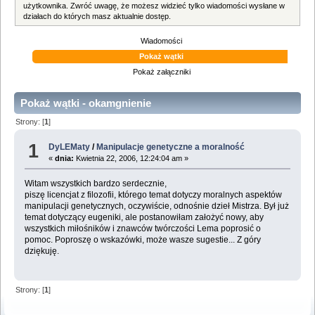
użytkownika. Zwróć uwagę, że możesz widzieć tylko wiadomości wysłane w
działach do których masz aktualnie dostęp.
Wiadomości
Pokaż wątki
Pokaż załączniki
Pokaż wątki - okamgnienie
Strony: [
1
]
1
DyLEMaty
/
Manipulacje genetyczne a moralność
«
dnia:
Kwietnia 22, 2006, 12:24:04 am »
Witam wszystkich bardzo serdecznie,
piszę licencjat z filozofii, którego temat dotyczy moralnych aspektów
manipulacji genetycznych, oczywiście, odnośnie dzieł Mistrza. Był już
temat dotyczący eugeniki, ale postanowiłam założyć nowy, aby
wszystkich miłośników i znawców twórczości Lema poprosić o
pomoc. Poproszę o wskazówki, może wasze sugestie... Z góry
dziękuję.
Strony: [
1
]