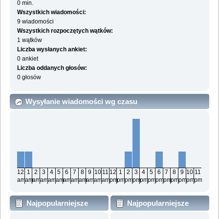
0 min.
Wszystkich wiadomości:
9 wiadomości
Wszystkich rozpoczętych wątków:
1 wątków
Liczba wysłanych ankiet:
0 ankiet
Liczba oddanych głosów:
0 głosów
Wysyłanie wiadomości wg czasu
12
1
2
3
4
5
6
7
8
9
10
11
12
1
2
3
4
5
6
7
8
9
10
11
am
am
am
am
am
am
am
am
am
am
am
am
pm
pm
pm
pm
pm
pm
pm
pm
pm
pm
pm
pm
Najpopularniejsze
Najpopularniejsze
działy wg wiadomości
działy wg aktywności