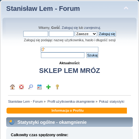
Stanisław Lem - Forum
Witamy,
Gość
.
Zaloguj się
lub
zarejestruj
.
Zaloguj się podając nazwę użytkownika, hasło i długość sesji
Aktualności:
SKLEP LEM MRÓZ
Stanisław Lem - Forum
»
Profil użytkownika okamgnienie
»
Pokaż statystyki
Informacja o Profilu
Statystyki ogólne - okamgnienie
Całkowity czas spędzony online: