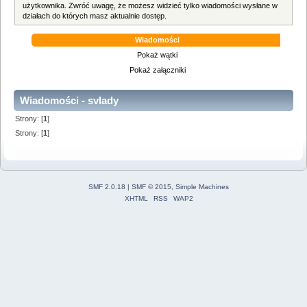
użytkownika. Zwróć uwagę, że możesz widzieć tylko wiadomości wysłane w
działach do których masz aktualnie dostęp.
Wiadomości
Pokaż wątki
Pokaż załączniki
Wiadomości - svlady
Strony: [
1
]
Strony: [
1
]
SMF 2.0.18
|
SMF © 2015
,
Simple Machines
XHTML
RSS
WAP2