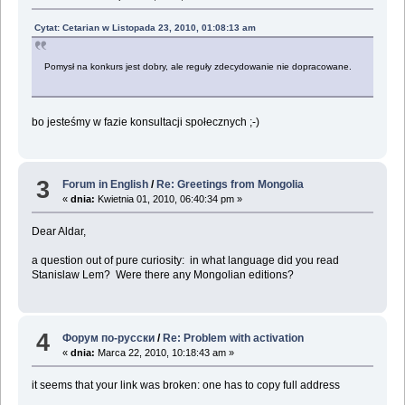
Cytat: Cetarian w Listopada 23, 2010, 01:08:13 am
Pomysł na konkurs jest dobry, ale reguły zdecydowanie nie dopracowane.
bo jesteśmy w fazie konsultacji społecznych ;-)
3
Forum in English
/
Re: Greetings from Mongolia
«
dnia:
Kwietnia 01, 2010, 06:40:34 pm »
Dear Aldar,
a question out of pure curiosity: in what language did you read
Stanislaw Lem? Were there any Mongolian editions?
4
Форум по-русски
/
Re: Problem with activation
«
dnia:
Marca 22, 2010, 10:18:43 am »
it seems that your link was broken: one has to copy full address