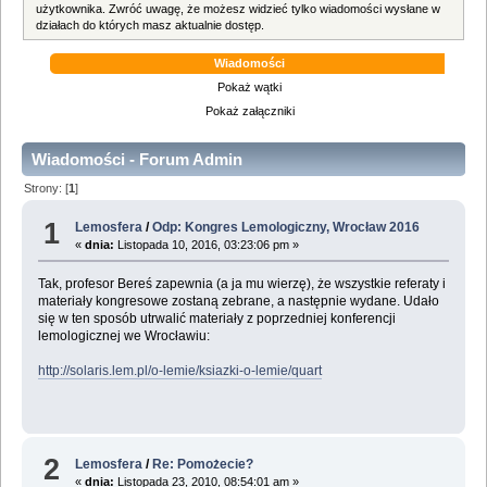
użytkownika. Zwróć uwagę, że możesz widzieć tylko wiadomości wysłane w
działach do których masz aktualnie dostęp.
Wiadomości
Pokaż wątki
Pokaż załączniki
Wiadomości - Forum Admin
Strony: [
1
]
1
Lemosfera
/
Odp: Kongres Lemologiczny, Wrocław 2016
«
dnia:
Listopada 10, 2016, 03:23:06 pm »
Tak, profesor Bereś zapewnia (a ja mu wierzę), że wszystkie referaty i
materiały kongresowe zostaną zebrane, a następnie wydane. Udało
się w ten sposób utrwalić materiały z poprzedniej konferencji
lemologicznej we Wrocławiu:
http://solaris.lem.pl/o-lemie/ksiazki-o-lemie/quart
2
Lemosfera
/
Re: Pomożecie?
«
dnia:
Listopada 23, 2010, 08:54:01 am »