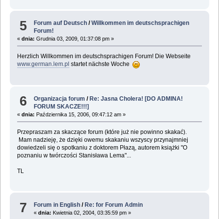
5
Forum auf Deutsch
/
Willkommen im deutschsprachigen
Forum!
«
dnia:
Grudnia 03, 2009, 01:37:08 pm »
Herzlich Willkommen im deutschsprachigen Forum! Die Webseite
www.german.lem.pl
startet nächste Woche
6
Organizacja forum
/
Re: Jasna Cholera! [DO ADMINA!
FORUM SKACZE!!!]
«
dnia:
Października 15, 2006, 09:47:12 am »
Przepraszam za skaczące forum (które już nie powinno skakać).
Mam nadzieję, że dzięki owemu skakaniu wszyscy przynajmniej
dowiedzeli się o spotkaniu z doktorem Płazą, autorem książki "O
poznaniu w twórczości Stanisława Lema"...
TL
7
Forum in English
/
Re: for Forum Admin
«
dnia:
Kwietnia 02, 2004, 03:35:59 pm »