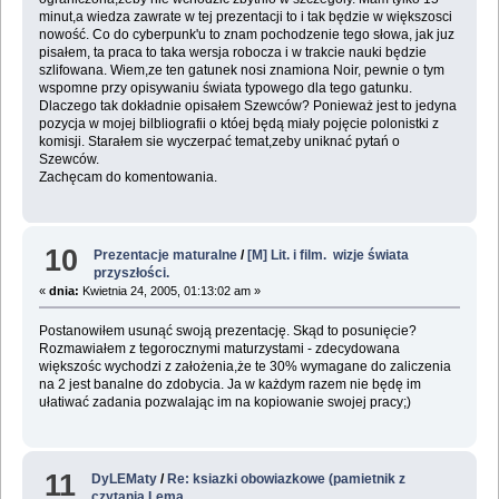
minut,a wiedza zawrate w tej prezentacji to i tak będzie w większosci
nowość. Co do cyberpunk'u to znam pochodzenie tego słowa, jak juz
pisałem, ta praca to taka wersja robocza i w trakcie nauki będzie
szlifowana. Wiem,ze ten gatunek nosi znamiona Noir, pewnie o tym
wspomne przy opisywaniu świata typowego dla tego gatunku.
Dlaczego tak dokładnie opisałem Szewców? Ponieważ jest to jedyna
pozycja w mojej bilbliografii o któej będą miały pojęcie polonistki z
komisji. Starałem sie wyczerpać temat,zeby uniknać pytań o
Szewców.
Zachęcam do komentowania.
10
Prezentacje maturalne
/
[M] Lit. i film. wizje świata
przyszłości.
«
dnia:
Kwietnia 24, 2005, 01:13:02 am »
Postanowiłem usunąć swoją prezentację. Skąd to posunięcie?
Rozmawiałem z tegorocznymi maturzystami - zdecydowana
większośc wychodzi z założenia,że te 30% wymagane do zaliczenia
na 2 jest banalne do zdobycia. Ja w każdym razem nie będę im
ułatiwać zadania pozwalając im na kopiowanie swojej pracy;)
11
DyLEMaty
/
Re: ksiazki obowiazkowe (pamietnik z
czytania Lema