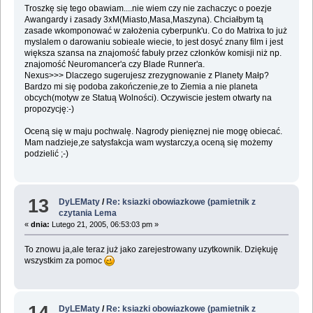
Troszkę się tego obawiam....nie wiem czy nie zachaczyc o poezje
Awangardy i zasady 3xM(Miasto,Masa,Maszyna). Chciałbym tą
zasade wkomponować w założenia cyberpunk'u. Co do Matrixa to już
myslalem o darowaniu sobieale wiecie, to jest dosyć znany film i jest
większa szansa na znajomość fabuły przez członków komisji niż np.
znajomość Neuromancer'a czy Blade Runner'a.
Nexus>>> Dlaczego sugerujesz zrezygnowanie z Planety Małp?
Bardzo mi się podoba zakończenie,ze to Ziemia a nie planeta
obcych(motyw ze Statuą Wolności). Oczywiscie jestem otwarty na
propozycję:-)
Oceną się w maju pochwalę. Nagrody pienięznej nie mogę obiecać.
Mam nadzieje,ze satysfakcja wam wystarczy,a oceną się możemy
podzielić ;-)
13
DyLEMaty
/
Re: ksiazki obowiazkowe (pamietnik z
czytania Lema
«
dnia:
Lutego 21, 2005, 06:53:03 pm »
To znowu ja,ale teraz już jako zarejestrowany uzytkownik. Dziękuję
wszystkim za pomoc
14
DyLEMaty
/
Re: ksiazki obowiazkowe (pamietnik z