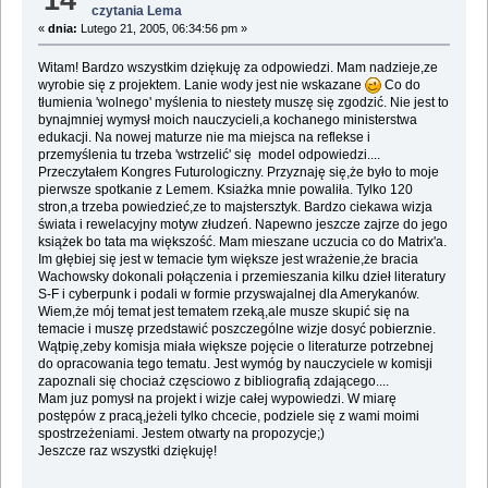
czytania Lema
«
dnia:
Lutego 21, 2005, 06:34:56 pm »
Witam! Bardzo wszystkim dziękuję za odpowiedzi. Mam nadzieje,ze
wyrobie się z projektem. Lanie wody jest nie wskazane
Co do
tłumienia 'wolnego' myślenia to niestety muszę się zgodzić. Nie jest to
bynajmniej wymysł moich nauczycieli,a kochanego ministerstwa
edukacji. Na nowej maturze nie ma miejsca na reflekse i
przemyślenia tu trzeba 'wstrzelić' się model odpowiedzi....
Przeczytałem Kongres Futurologiczny. Przyznaję się,że było to moje
pierwsze spotkanie z Lemem. Ksiażka mnie powaliła. Tylko 120
stron,a trzeba powiedzieć,ze to majstersztyk. Bardzo ciekawa wizja
świata i rewelacyjny motyw złudzeń. Napewno jeszcze zajrze do jego
książek bo tata ma większość. Mam mieszane uczucia co do Matrix'a.
Im głębiej się jest w temacie tym większe jest wrażenie,że bracia
Wachowsky dokonali połączenia i przemieszania kilku dzieł literatury
S-F i cyberpunk i podali w formie przyswajalnej dla Amerykanów.
Wiem,że mój temat jest tematem rzeką,ale musze skupić się na
temacie i muszę przedstawić poszczególne wizje dosyć pobierznie.
Wątpię,zeby komisja miała większe pojęcie o literaturze potrzebnej
do opracowania tego tematu. Jest wymóg by nauczyciele w komisji
zapoznali się chociaż częsciowo z bibliografią zdającego....
Mam juz pomysł na projekt i wizje całej wypowiedzi. W miarę
postępów z pracą,jeżeli tylko chcecie, podziele się z wami moimi
spostrzeżeniami. Jestem otwarty na propozycje;)
Jeszcze raz wszystki dziękuję!