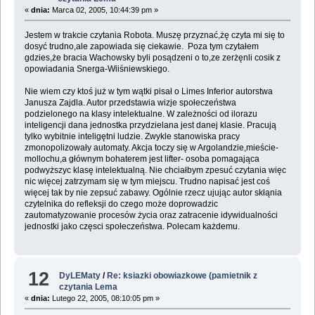
«
dnia:
Marca 02, 2005, 10:44:39 pm »
Jestem w trakcie czytania Robota. Muszę przyznać,żę czyta mi się to
dosyć trudno,ale zapowiada się ciekawie. Poza tym czytałem
gdzies,że bracia Wachowsky byli posądzeni o to,ze zerżęnli cosik z
opowiadania Snerga-Wiiśniewskiego.
Nie wiem czy ktoś już w tym wątki pisał o Limes Inferior autorstwa
Janusza Zajdla. Autor przedstawia wizje społeczeństwa
podzielonego na klasy intelektualne. W zależności od ilorazu
inteligencji dana jednostka przydzielana jest danej klasie. Pracują
tylko wybitnie inteligętni ludzie. Zwykle stanowiska pracy
zmonopolizowały automaty. Akcja toczy się w Argolandzie,mieście-
mollochu,a głównym bohaterem jest lifter- osoba pomagająca
podwyższyc klasę intelektualną. Nie chciałbym zpesuć czytania więc
nic więcej zatrzymam się w tym miejscu. Trudno napisać jest coś
więcej tak by nie zepsuć zabawy. Ogólnie rzecz ujując autor skłąnia
czytelnika do refleksji do czego może doprowadzic
zautomatyzowanie procesów życia oraz zatracenie idywidualności
jednostki jako częsci społeczeństwa. Polecam każdemu.
12
DyLEMaty
/
Re: ksiazki obowiazkowe (pamietnik z
czytania Lema
«
dnia:
Lutego 22, 2005, 08:10:05 pm »