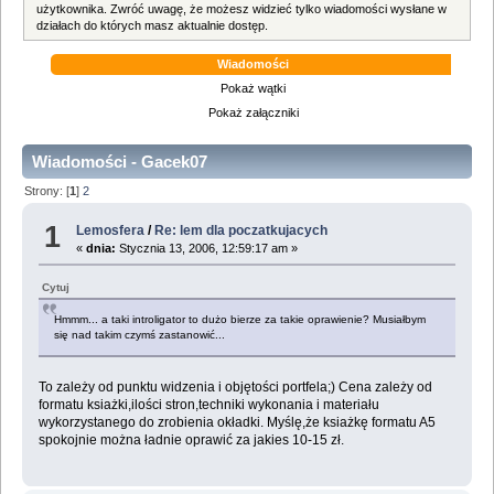
użytkownika. Zwróć uwagę, że możesz widzieć tylko wiadomości wysłane w
działach do których masz aktualnie dostęp.
Wiadomości
Pokaż wątki
Pokaż załączniki
Wiadomości - Gacek07
Strony: [
1
]
2
1
Lemosfera
/
Re: lem dla poczatkujacych
«
dnia:
Stycznia 13, 2006, 12:59:17 am »
Cytuj
Hmmm... a taki introligator to dużo bierze za takie oprawienie? Musiałbym
się nad takim czymś zastanowić...
To zależy od punktu widzenia i objętości portfela;) Cena zależy od
formatu ksiażki,ilości stron,techniki wykonania i materiału
wykorzystanego do zrobienia okładki. Myślę,że ksiażkę formatu A5
spokojnie można ładnie oprawić za jakies 10-15 zł.