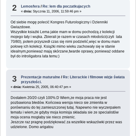
2
Lemosfera
/
Re: lem dla poczatkujacych
«
dnia:
Stycznia 11, 2006, 11:59:46 pm »
Od siebie mogę polecić Kongres Futurologiczny i Dzienniki
Gwiazdowe.
Wszystkie ksiażki Lema jakie mam w domu pochodzą z kolekcji
mojego taty i wujka. Zbierali je razem w czasach młodości(czyli lata
70/80), potem przyszedł czas się nimi podzielić,więc w domu mam
połowę ich kolekcji. Książki mimo wieku zachowały się w stanie
idealnym,ponieważ mają skórzane,twarde oprawy, ponieważ oddane
był do introligatora lata temu:)
3
Prezentacje maturalne
/
Re: Literackie i filmowe wizje świata
przyszłości.
«
dnia:
Kwietnia 25, 2005, 06:40:47 pm »
Dostałem 20/20 czyli 100%:D Wiem,ze moja praca nie jest
pozbawiona błedów. Końcowa wersja nieco sie zmieniła w
porównaniu do tej zamieszczonej tutaj. Napewno nie wyczerpałem
tematu i wiem,ze gdyby moja komisja składała sie ze specialistów
moja ocena mogłaby sie nieco zmienic.
Jeszcze raz pragnę podziękować za wszelkie wskazówki przez was
udzielone. Domo arigatou