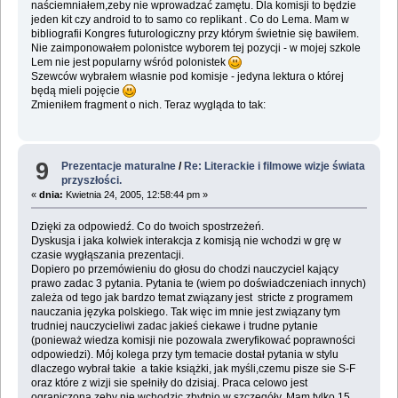
naściemniałem,zeby nie wprowadzać zamętu. Dla komisji to będzie
jeden kit czy android to to samo co replikant . Co do Lema. Mam w
bibliografii Kongres futurologiczny przy którym świetnie się bawiłem.
Nie zaimponowałem polonistce wyborem tej pozycji - w mojej szkole
Lem nie jest popularny wśród polonistek
Szewców wybrałem własnie pod komisje - jedyna lektura o której
będą mieli pojęcie
Zmieniłem fragment o nich. Teraz wygląda to tak:
9
Prezentacje maturalne
/
Re: Literackie i filmowe wizje świata
przyszłości.
«
dnia:
Kwietnia 24, 2005, 12:58:44 pm »
Dzięki za odpowiedź. Co do twoich spostrzeżeń.
Dyskusja i jaka kolwiek interakcja z komisją nie wchodzi w grę w
czasie wygłąszania prezentacji.
Dopiero po przemówieniu do głosu do chodzi nauczyciel kający
prawo zadac 3 pytania. Pytania te (wiem po doświadczeniach innych)
zależa od tego jak bardzo temat związany jest stricte z programem
nauczania języka polskiego. Tak więc im mnie jest związany tym
trudniej nauczycieliwi zadac jakieś ciekawe i trudne pytanie
(ponieważ wiedza komisji nie pozowala zweryfikować poprawności
odpowiedzi). Mój kolega przy tym temacie dostał pytania w stylu
dlaczego wybrał takie a takie książki, jak myśli,czemu pisze sie S-F
oraz które z wizji sie spełniły do dzisiaj. Praca celowo jest
ograniczona,zeby nie wchodzic zbytnio w szczegóły. Mam tylko 15