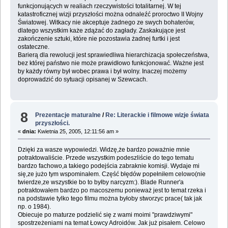
funkcjonujących w realiach rzeczywistości totalitarnej. W tej
katastroficznej wizji przyszłości można odnaleźć proroctwo II Wojny
Światowej. Witkacy nie akceptuje żadnego ze swych bohaterów,
dlatego wszystkim każe zdążać do zagłady. Zaskakujące jest
zakończenie sztuki, które nie pozostawia żadnej furtki i jest
ostateczne.
Barierą dla rewolucji jest sprawiedliwa hierarchizacja społeczeństwa,
bez której państwo nie może prawidłowo funkcjonować. Ważne jest
by każdy równy był wobec prawa i był wolny. Inaczej możemy
doprowadzić do sytuacji opisanej w Szewcach.
8
Prezentacje maturalne
/
Re: Literackie i filmowe wizje świata
przyszłości.
«
dnia:
Kwietnia 25, 2005, 12:11:56 am »
Dzięki za wasze wypowiedzi. Widzę,że bardzo poważnie mnie
potraktowaliście. Przede wszystkim podeszliście do tego tematu
bardzo fachowo,a takiego podejścia zabraknie komisji. Wydaje mi
się,ze jużo tym wspominałem. Część błędów popełniłem celowo(nie
twierdze,ze wszystkie bo to byłby narcyzm:). Blade Runner'a
potraktowałem bardzo po macoszemu ponieważ jest to temat rzeka i
na podstawie tylko tego filmu można byłoby stworzyc prace( tak jak
np. o 1984).
Obiecuje po maturze podzielić się z wami moimi "prawdziwymi"
spostrzeżeniami na temat Łowcy Adroidów. Jak już pisałem. Celowo