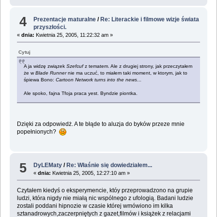
4
Prezentacje maturalne
/
Re: Literackie i filmowe wizje świata
przyszłości.
«
dnia:
Kwietnia 25, 2005, 11:22:32 am »
Cytuj
A ja widzę związek
Szefcuf
z tematem. Ale z drugiej strony, jak przeczytałem
że w
Blade Runner
nie ma uczuć, to miałem taki moment, w ktorym, jak to
śpiewa Bono:
Cartoon Network turns into the news
...
Ale spoko, fajna Tfoja praca yest. Byndzie piontka.
Dzięki za odpowiedż. A te błąde to aluzja do byków przeze mnie
popełnionych?
5
DyLEMaty
/
Re: Właśnie się dowiedziałem...
«
dnia:
Kwietnia 25, 2005, 12:27:10 am »
Czytałem kiedyś o eksperymencie, któy przeprowadzono na grupie
ludzi, która nigdy nie miałą nic wspólnego z ufologią. Badani ludzie
zostali poddani hipnozie w czasie której wmówiono im kilka
sztanadrowych,zaczerpniętych z gazet,filmów i książek z relacjami