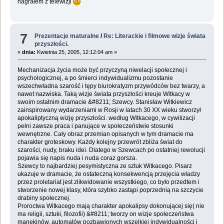
nagrałem z telewizji
7
Prezentacje maturalne
/
Re: Literackie i filmowe wizje świata
przyszłości.
«
dnia:
Kwietnia 25, 2005, 12:12:04 am »
Mechanizacja życia może być przyczyną niwelacji społecznej i
psychologicznej, a po śmierci indywidualizmu pozostanie
wszechwładna szarość i tępy biurokratyzm przywódców bez twarzy, a
nawet nazwiska. Taką wizje świata przyszłości kreuje Witkacy w
swoim ostatnim dramacie &#8211; Szewcy. Stanisław Witkiewicz
zainspirowany wydarzeniami w Rosji w latach 30 XX wieku stworzył
apokaliptyczną wizję przyszłości. według Witkacego, w cywilizacji
pełni zawsze praca i panujące w społeczeństwie stosunki
wewnętrzne. Cały obraz przemian opisanych w tym dramacie ma
charakter groteskowy. Każdy kolejny przewrót zbliża świat do
szarości, nudy, braku idei. Dlatego w Szewcach po ostatniej rewolucji
pojawia się napis nuda i nuda coraz gorsza.
Szewcy to najbardziej pesymistyczna ze sztuk Witkacego. Pisarz
ukazuje w dramacie, że ostateczną konsekwencją przejęcia władzy
przez proletariat jest zlikwidowanie wszystkiego, co było przedtem i
stworzenie nowej klasy, która szybko zastąpi poprzednią na szczycie
drabiny społecznej.
Proroctwa Witkacego mają charakter apokalipsy dokonującej się( nie
ma religii, sztuki, filozofii) &#8211; tworzy on wizje społeczeństwa
manekinów, automatów pozbawionych wszelkiej indywidualności i