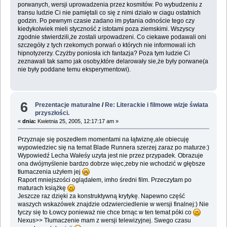
porwanych, wersji uprowadzenia przez kosmitów. Po wybudzeniu z
transu ludzie Ci nie pamiętali co się z nimi działo w ciagu ostatnich
godzin. Po pewnym czasie zadano im pytania odnoście tego czy
kiedykolwiek mieli styczność z istotami poza ziemskimi. Wszyscy
zgodnie stwierdzili,że zostali urpowadzeni. Co ciekawe podawali oni
szczegóły z tych rzekomych porwań o których nie informowali ich
hipnotyzerzy. Czyżby poniosła ich fantazja? Poza tym ludzie Ci
zeznawali tak samo jak osoby,które delarowały sie,że były porwane(a
nie były poddane temu eksperymentowi).
6
Prezentacje maturalne
/
Re: Literackie i filmowe wizje świata
przyszłości.
«
dnia:
Kwietnia 25, 2005, 12:17:17 am »
Przyznaje się poszedłem momentami na łątwiznę,ale obiecuję
wypowiedziec się na temat Blade Runnera szerzej zaraz po maturze:)
Wypowiedź Lecha Wałeśy uzyta jest nie przez przypadek. Obrazuje
ona dwójmyślenie bardzo dobrze więc,zeby nie wchodzić w głębsze
tłumaczenia użyłem jej
Raport mniejszości oglądałem, imho średni film. Przeczytam po
maturach książkę
Jeszcze raz dzięki za konstruktywną krytykę. Napewno część
waszych wskazówek znajdzie odzwierciedlenie w wersji finalnej:) Nie
tyczy się to Łowcy ponieważ nie chce brnąc w ten temat póki co
Nexus>> Tłumaczenie mam z wersji telewizyjnej. Swego czasu