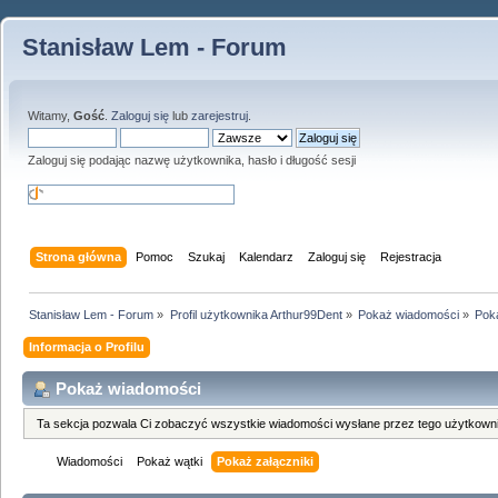
Stanisław Lem - Forum
Witamy,
Gość
.
Zaloguj się
lub
zarejestruj
.
Zaloguj się podając nazwę użytkownika, hasło i długość sesji
Strona główna
Pomoc
Szukaj
Kalendarz
Zaloguj się
Rejestracja
Stanisław Lem - Forum
»
Profil użytkownika Arthur99Dent
»
Pokaż wiadomości
»
Poka
Informacja o Profilu
Pokaż wiadomości
Ta sekcja pozwala Ci zobaczyć wszystkie wiadomości wysłane przez tego użytkowni
Wiadomości
Pokaż wątki
Pokaż załączniki