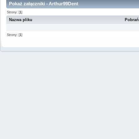
Pokaż załączniki - Arthur99Dent
Strony: [
1
]
Nazwa pliku
Pobrań
Strony: [
1
]