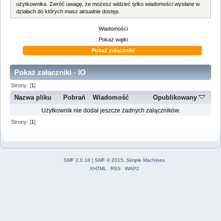
użytkownika. Zwróć uwagę, że możesz widzieć tylko wiadomości wysłane w
działach do których masz aktualnie dostęp.
Wiadomości
Pokaż wątki
Pokaż załączniki
Pokaż załączniki - IO
Strony: [
1
]
Nazwa pliku
Pobrań
Wiadomość
Opublikowany
Użytkownik nie dodał jeszcze żadnych załączników.
Strony: [
1
]
SMF 2.0.18
|
SMF © 2015
,
Simple Machines
XHTML
RSS
WAP2