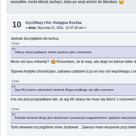
wszystkie, może któraś zachęci, żeby po sesji wrócić do literatury
10
DyLEMaty
/
Re: Religijna Rzeźba
«
dnia:
Stycznia 21, 2011, 12:47:26 am »
Jednak doczytałem do końca.
Cytuj
miliony nieszczęśliwych kobiet spalono jako czarownice
Może od razu miliardy?
Rozumiem, że to esej, ale skąd on bierze takie 
Typowa krytyka chrześcijan, zabawa cytatami (czy on ma coś wspólnego z se
Cytuj
(wg KK) można udowodnić istnienie Boga posiłkując się tylko rozumem
A to nie jest przypadkiem tak, że wg KK wiara nie musi się kłócić z rozume
Cytuj
Kwestia istnienia Boga jest obszernym i poważnym zagadnieniem i gdybym miał pokusi
Tymi słowami szczególnie mnie zirytował... Zawsze mam wrażenie przy takim 