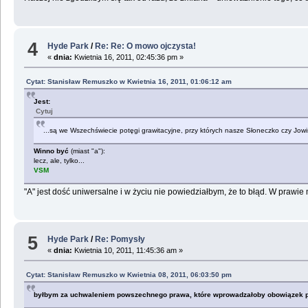
4
Hyde Park
/
Re: Re: O mowo ojczysta!
«
dnia:
Kwietnia 16, 2011, 02:45:36 pm »
Cytat: Stanisław Remuszko w Kwietnia 16, 2011, 01:06:12 am
Jest:
Cytuj
...są we Wszechświecie potęgi grawitacyjne, przy których nasze Słoneczko czy Jowisz 
Winno być
(miast "a"):
lecz, ale, tylko...
VSM
"A" jest dość uniwersalne i w życiu nie powiedziałbym, że to błąd. W prawie
5
Hyde Park
/
Re: Pomysły
«
dnia:
Kwietnia 10, 2011, 11:45:36 am »
Cytat: Stanisław Remuszko w Kwietnia 08, 2011, 06:03:50 pm
byłbym za uchwaleniem powszechnego prawa, które wprowadzałoby obowiązek posi