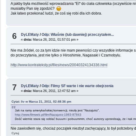
A jakby była możliwość wprowadzania "EI" do ciała człowieka (oczywiście 
musiałby Pan się zgodzić?
Jak łatwo przekonać ludzi, że coś się robi dla ich dobra.
6
DyLEMaty
/
Odp: Właśnie (lub dawniej) przeczytałem...
«
dnia:
Marca 26, 2011, 01:57:01 pm »
Nie ma źródeł, co za tym idzie nie mam pewności czy wszystkie informacje
do przeczytania, jest nie tylko o Hiroshimie, Nagasaki i Czarnobylu.
http://www.kontrateksty.pl/files/news/20040324134336.html
7
DyLEMaty
/
Odp: Filmy SF warte i nie warte obejrzenia
«
dnia:
Marca 26, 2011, 12:47:52 am »
Cytat: liv w Marca 21, 2011, 02:48:36 pm
Jak na ramy amerykańskiej konwencji, niezły jest "Nazajutrz".
http://www.filmweb.pl/film/Nazajutrz-1983-97843
Dość wiernie stara się oddać buuum i pobuummm, choć autorzy uprzedzają, że i tak mus
Nie zawiodłem się, chociaż początek niezbyt zachęcający, to był potrzebny
Cytuj