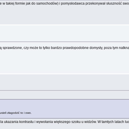
nie w takiej formie jak do samochodów) i pomysłodawca przekonywał słuszność sw
 są sprawdzone, czy może to tylko bardzo prawdopodobne domysły, poza tym natkną
ieli złagodzić to i owo.
 dla ukazania kontrastu i wywołania większego szoku u widzów. W tamtych latach l