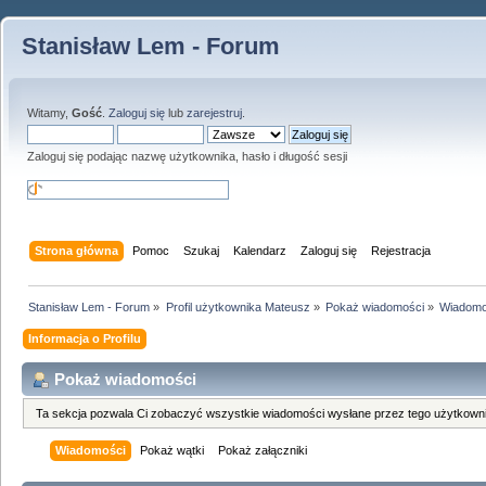
Stanisław Lem - Forum
Witamy,
Gość
.
Zaloguj się
lub
zarejestruj
.
Zaloguj się podając nazwę użytkownika, hasło i długość sesji
Strona główna
Pomoc
Szukaj
Kalendarz
Zaloguj się
Rejestracja
Stanisław Lem - Forum
»
Profil użytkownika Mateusz
»
Pokaż wiadomości
»
Wiadomo
Informacja o Profilu
Pokaż wiadomości
Ta sekcja pozwala Ci zobaczyć wszystkie wiadomości wysłane przez tego użytkowni
Wiadomości
Pokaż wątki
Pokaż załączniki