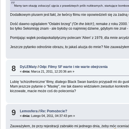
Mamy tam okazję zobaczyć ujęcia z prawdziwych prób nuklearnych, startujące bombowce
Dodatkowym plusem jest fakt, że twórcy filmu nie opowiedzieli się za żadną
Dość dawno oglądałem "Ostatni brzeg"
('On the bitch')
, remake z roku 2000
bo tylko Seksmisję znam - ale byłoby co najmniej dziwne, gdybym nie znał -
Pomijając wątek postapokaliptyczny polecam 'Alien' z 1979, dla mnie arcydzieł
Jeszcze pytanko odnośnie obrazu, to jakaś aluzja do mnie? Nie zauważył
8
DyLEMaty
/
Odp: Filmy SF warte i nie warte obejrzenia
«
dnia:
Marca 21, 2011, 12:20:36 am »
Lubię 'schizofreniczne' filmy, dlatego Black Swan bardzo przypadł mi do gus
Mam jeszcze pytanie o "Maskę", nie tak dawno widziałem zwiastun konkretnej a
kiczowate, macie może coś do polecenia?
9
Lemosfera
/
Re: Pomożecie?
«
dnia:
Lutego 04, 2011, 04:37:43 pm »
Zauważyłem, że przy rejestracji zabrakło mi jednego dnia, żeby móc oceniać