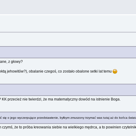
dane, z głowy?
ktą jehowitów?), obalanie czegoś, co zostało obalone setki lat temu
m? KK przecież nie twierdzi, że ma matematyczny dowód na istnienie Boga.
ć się o jego wyczerpujące przedstawienie, byłbym zmuszony trzymać was tutaj aż do końca świat
czymś, że to próba kreowania siebie na wielkiego mędrca, a to powinien czytelnik 