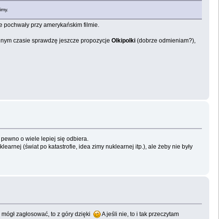
imy.
ne pochwały przy amerykańskim filmie.
nym czasie sprawdzę jeszcze propozycje
Olkipolki
(dobrze odmieniam?),
pewno o wiele lepiej się odbiera.
rnej (świat po katastrofie, idea zimy nuklearnej itp.), ale żeby nie były
ż mógł zagłosować, to z góry dzięki
A jeśli nie, to i tak przeczytam