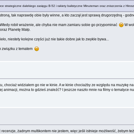
 strategiczne dalekiego zasięgu B-52 i rakiety balistyczne Minuteman oraz zniszczenia z Hirosz
 stroną, tak naprawdę obie były winne, a kto zaczął jest sprawą drugorzędną - god
. Wtedy robił wrażenie, ale chyba nie mam zamiaru sobie go przypominać
W wol
 oraz Planetę Małp.
o, niestety kolejne części już nie takie dobre jak to zwykle bywa...
em związku z tematem
tu, chociaż widziałem go nie w kinie. A w kinie chociażby ze względu na muzykę na 
nimacji, można to gdzieś znaleźć? I jeszcze naszło mnie na filmy o tematyce nuklea
 recenzje, żadnym multikontem nie jestem, więc jeśli istnieje możliwość, żebym te