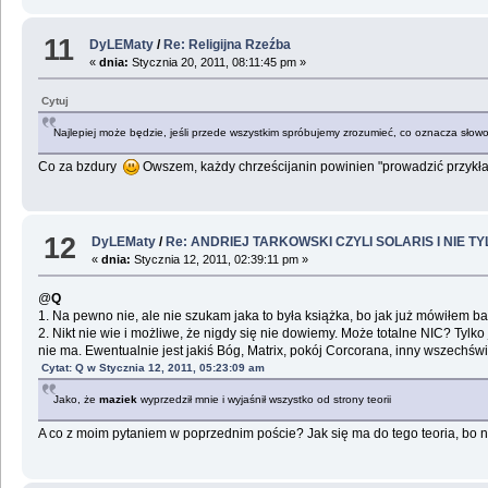
11
DyLEMaty
/
Re: Religijna Rzeźba
«
dnia:
Stycznia 20, 2011, 08:11:45 pm »
Cytuj
Najlepiej może będzie, jeśli przede wszystkim spróbujemy zrozumieć, co oznacza słowo "
Co za bzdury
Owszem, każdy chrześcijanin powinien "prowadzić przykładne
12
DyLEMaty
/
Re: ANDRIEJ TARKOWSKI CZYLI SOLARIS I NIE TY
«
dnia:
Stycznia 12, 2011, 02:39:11 pm »
@
Q
1. Na pewno nie, ale nie szukam jaka to była książka, bo jak już mówiłem bar
2. Nikt nie wie i możliwe, że nigdy się nie dowiemy. Może totalne NIC? Tylko
nie ma. Ewentualnie jest jakiś Bóg, Matrix, pokój Corcorana, inny wszechświa
Cytat: Q w Stycznia 12, 2011, 05:23:09 am
Jako, że
maziek
wyprzedził mnie i wyjaśnił wszystko od strony teorii
A co z moim pytaniem w poprzednim poście? Jak się ma do tego teoria, bo 