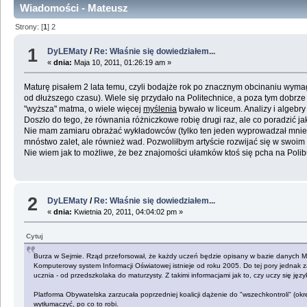
Wiadomości - Mateusz
Strony: [
1
]
2
1
DyLEMaty
/
Re: Właśnie się dowiedziałem...
«
dnia:
Maja 10, 2011, 01:26:19 am »
Maturę pisałem 2 lata temu, czyli bodajże rok po znacznym obcinaniu wymaga
od dłuższego czasu). Wiele się przydało na Politechnice, a poza tym dobrze 
"wyższa" matma, o wiele więcej
myślenia
bywało w liceum. Analizy i algebry
Doszło do tego, że równania różniczkowe robię drugi raz, ale co poradzić jak
Nie mam zamiaru obrażać wykładowców (tylko ten jeden wyprowadzał mnie z
mnóstwo zalet, ale również wad. Pozwoliłbym artyście rozwijać się w swoi
Nie wiem jak to możliwe, że bez znajomości ułamków ktoś się pcha na Polib
2
DyLEMaty
/
Re: Właśnie się dowiedziałem...
«
dnia:
Kwietnia 20, 2011, 04:04:02 pm »
Cytuj
Burza w Sejmie. Rząd przeforsował, że każdy uczeń będzie opisany w bazie danych 
Komputerowy system Informacji Oświatowej istnieje od roku 2005. Do tej pory jednak 
ucznia - od przedszkolaka do maturzysty. Z takimi informacjami jak to, czy uczy się 
Platforma Obywatelska zarzucała poprzedniej koalicji dążenie do "wszechkontroli" (okr
wytłumaczyć, po co to robi.