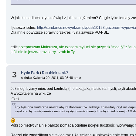
W jakich mediach o tym mówią i z jakim natężeniem? Ciągle tylko tematy 
I jeszcze jedno:
http://sundance.nowyekran.pl/post/10123,gazprom-wypow
Dla mnie powyższe sprawy przekreśliły na zawsze PO-PSL.
edit:
przepraszam Mateuszu, ale czasem myli mi się przycisk "modify" z "quo
jeśli nie to jeszcze raz sorry - zrób to Ty.
3
Hyde Park
/
Re: think tank?
«
dnia:
Kwietnia 20, 2011, 03:03:48 am »
Już moglibyśmy mieć pod kontrolą (nie taką jaką macie na myśli, czyli absol
A wyczytałem na wiki, że
Cytuj
aby była ona skuteczna należałoby zastosować tzw. selekcję absolutną, czyli nie dopu
uzyskano by zmniejszenie częstości występowania danej choroby dziedzicznej z 1% do
Póki co medycyna nie bardzo pomaga ogólnie pojętej ludzkości wpływając 
Raczej nie zgodziłbym się tak od razu, że zmiana = unieważnienie tego, co