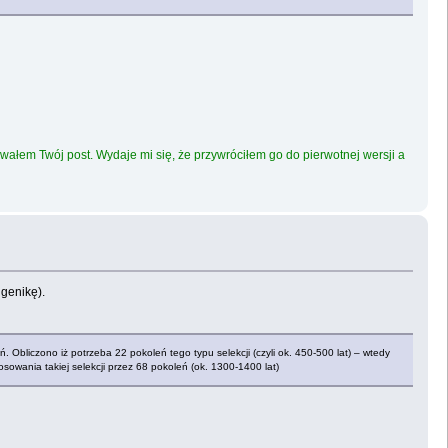
owałem Twój post. Wydaje mi się, że przywróciłem go do pierwotnej wersji a
ugenikę).
Obliczono iż potrzeba 22 pokoleń tego typu selekcji (czyli ok. 450-500 lat) – wtedy
wania takiej selekcji przez 68 pokoleń (ok. 1300-1400 lat)