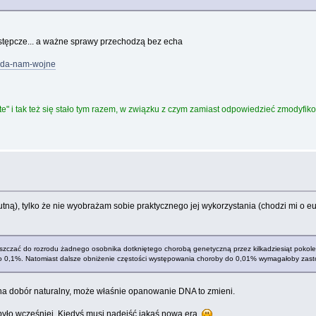
zastępcze... a ważne sprawy przechodzą bez echa
iada-nam-wojne
te" i tak też się stało tym razem, w związku z czym zamiast odpowiedzieć zmodyfik
utną), tylko że nie wyobrażam sobie praktycznego jej wykorzystania (chodzi mi o e
szczać do rozrodu żadnego osobnika dotkniętego chorobą genetyczną przez kilkadziesiąt pokoleń. 
 0,1%. Natomiast dalsze obniżenie częstości występowania choroby do 0,01% wymagałoby zastoso
na dobór naturalny, może właśnie opanowanie DNA to zmieni.
 było wcześniej. Kiedyś musi nadejść jakaś nowa era