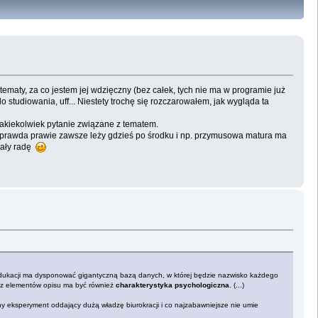
ematy, za co jestem jej wdzięczny (bez całek, tych nie ma w programie już
 studiowania, uff... Niestety trochę się rozczarowałem, jak wygląda ta
a jakiekolwiek pytanie związane z tematem.
 prawda prawie zawsze leży gdzieś po środku i np. przymusowa matura ma
dały radę
t edukacji ma dysponować gigantyczną bazą danych, w której będzie nazwisko każdego
m z elementów opisu ma być również
charakterystyka psychologiczna
. (...)
jny eksperyment oddający dużą władzę biurokracji i co najzabawniejsze nie umie