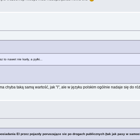
to nawet nie karły, a pyłki...
 ma chyba taką samą wartość, jak "i", ale w języku polskim ogólnie nadaje się do r
adania EI przez pojazdy poruszające sie po drogach publicznych (tak jak pasy w samoch