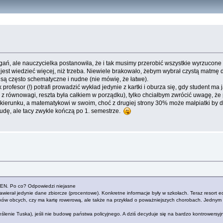
ń, ale nauczycielka postanowiła, że i tak musimy przerobić wszystkie wyrzucone t
jest wiedzieć więcej, niż trzeba. Niewiele brakowało, żebym wybrał czystą matmę do
 są często schematyczne i nudne (nie mówię, że łatwe).
 profesor (!) potrafi prowadzić wykład jedynie z kartki i oburza się, gdy student m
 równowagi, reszta była całkiem w porządku), tylko chciałbym zwrócić uwagę, że
m kierunku, a matematykowi w swoim, choć z drugiej strony 30% może małpiatki by 
udę, ale tacy zwykle kończą po 1. semestrze.
MEN. Po co? Odpowiedzi niejasne
zawierał jedynie dane zbiorcze (procentowe). Konkretne informacje były w szkołach. Teraz resor
języków obcych, czy ma kartę rowerową, ale także na przykład o poważniejszych chorobach. Jedny
eślenie Tuska), jeśli nie budowę państwa policyjnego. A dziś decyduje się na bardzo kontrowersy