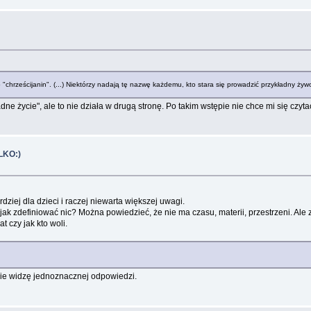
chrześcijanin". (...) Niektórzy nadają tę nazwę każdemu, kto stara się prowadzić przykładny żywo
 życie", ale to nie działa w drugą stronę. Po takim wstępie nie chce mi się czyta
LKO:)
dziej dla dzieci i raczej niewarta większej uwagi.
 jak zdefiniować nic? Można powiedzieć, że nie ma czasu, materii, przestrzeni. Ale z
t czy jak kto woli.
nie widzę jednoznacznej odpowiedzi.