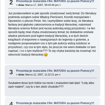
2
Prezentacje maturalne
/
Re: MATURA za pasem Pomocy!!!
«
dnia:
Marca 17, 2007, 09:43:49 pm »
Już postanowiłem w jaki sposób zrealizować swój temat. Do literatury
podmiotu wziąłem sobie Władcę Pierścieni, Kroniki marsjańskie i
Opowieści o pilocie Pirxie. No i wymyśliłem sobie tezę, że literatura
fantasy jest głęboko zakorzeniona w tradycji literackiej, natomiast
literatura science fiction jest raczej autorską wizją przyszłości. I w ten
sposób będę miał chyba zrealizowany temat, bo dokładnie omówie
władce pierścieni pod kątem tradycji literackiej, a w tych dwóch
książkach sf wspomne o nawiązaniach do legendy o golemie, a
następnie poopowiadam cos o tym jak autorzy widzą ludzkosc w
przyszłosci, czy cos w tym stylu, bo jeszcze nie wiem dokładie co tam
napisać. I co o tym myślicie??? To się chyba bardziej da rozwinąć niż
obecność tradycji literackiej
3
Prezentacje maturalne
/
Re: MATURA za pasem Pomocy!!!
«
dnia:
Marca 12, 2007, 11:22:21 pm »
Szukałem teraz tych listów na necie i znalazłem taki tytuł: "Listy albo
opór materii", czy to o ten zbiór chodziło???
4
Prezentacje maturalne
/
Re: MATURA za pasem Pomocy!!!