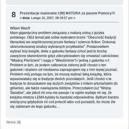
8
Prezentacje maturalne
/
[M] MATURA za pasem Pomocy!!!
«
dnia:
Lutego 16, 2007, 08:18:57 pm »
Witam Was!!!
Mam gigantyczny problem związany z maturą ustną z języka
polskiego. Otóż temat jaki sobie wybrałem brzmi: "Obecność tradycji
literackiej we współczesnej prozie fantasy i science-fiction. Dokonaj
ukierunkowanej analizy wybranych przykładów". Postanowiłem
wybrać trzy książki, dwie z gatunku fantasy (choć jest to trochę
zawężone stwierdzenie gdyż zdecydowałem się omawiać całościowo
"Władcę Pierścieni" i sagę o "Wiedźminie") i jedną z gatunku s-f.
Problem w tym, że jestem całkowicie zielony jeśli chodzi o ten
gatunek i dopiero od niedawna zapragnąłem się z nim lepiej poznać.
Problem mój polega na tym, że muszę wybrać taką książkę, która
wpasowałaby się w tradycje dwóch pozostałych. Jeśli chodzi o te
tradycje to doszukałem się dużych związków z mitem arturiańskim (to
głównie), ale także nawiązania biblijne. Przeczytałem już "Wojnę
Światów", ale jakoś mi ona nie pasuje i w ogóle wydaje mi się, że
książka mistrza LEMA byłaby tu bardziej odpowiednia. Byłbym bardzo
wdzięczny gdybyście mi coś polecili albo coś poradzili, bo może źle
się zabieram do tego gatunku...
Strony: [
1
]