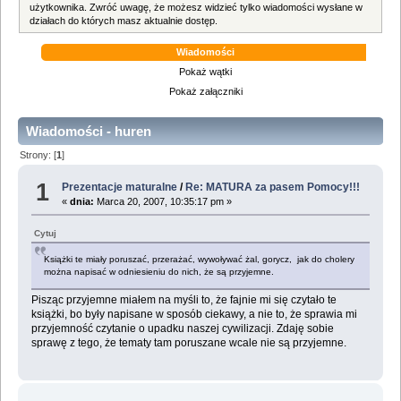
użytkownika. Zwróć uwagę, że możesz widzieć tylko wiadomości wysłane w
działach do których masz aktualnie dostęp.
Wiadomości
Pokaż wątki
Pokaż załączniki
Wiadomości - huren
Strony: [
1
]
1
Prezentacje maturalne
/
Re: MATURA za pasem Pomocy!!!
«
dnia:
Marca 20, 2007, 10:35:17 pm »
Cytuj
Książki te miały poruszać, przerażać, wywoływać żal, gorycz, jak do cholery
można napisać w odniesieniu do nich, że są przyjemne.
Pisząc przyjemne miałem na myśli to, że fajnie mi się czytało te
książki, bo były napisane w sposób ciekawy, a nie to, że sprawia mi
przyjemność czytanie o upadku naszej cywilizacji. Zdaję sobie
sprawę z tego, że tematy tam poruszane wcale nie są przyjemne.