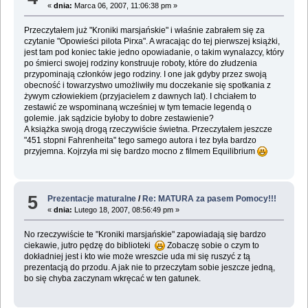
«
dnia:
Marca 06, 2007, 11:06:38 pm »
Przeczytałem już "Kroniki marsjańskie" i właśnie zabrałem się za
czytanie "Opowieści pilota Pirxa". A wracając do tej pierwszej książki,
jest tam pod koniec takie jedno opowiadanie, o takim wynalazcy, który
po śmierci swojej rodziny konstruuje roboty, które do złudzenia
przypominają członków jego rodziny. I one jak gdyby przez swoją
obecność i towarzystwo umożliwiły mu doczekanie się spotkania z
żywym człowiekiem (przyjacielem z dawnych lat). I chciałem to
zestawić ze wspominaną wcześniej w tym temacie legendą o
golemie. jak sądzicie byłoby to dobre zestawienie?
A książka swoją drogą rzeczywiście świetna. Przeczytałem jeszcze
"451 stopni Fahrenheita" tego samego autora i tez była bardzo
przyjemna. Kojrzyła mi się bardzo mocno z filmem Equilibrium
5
Prezentacje maturalne
/
Re: MATURA za pasem Pomocy!!!
«
dnia:
Lutego 18, 2007, 08:56:49 pm »
No rzeczywiście te "Kroniki marsjańskie" zapowiadają się bardzo
ciekawie, jutro pędzę do biblioteki
Zobaczę sobie o czym to
dokładniej jest i kto wie może wreszcie uda mi się ruszyć z tą
prezentacją do przodu. A jak nie to przeczytam sobie jeszcze jedną,
bo się chyba zaczynam wkręcać w ten gatunek.