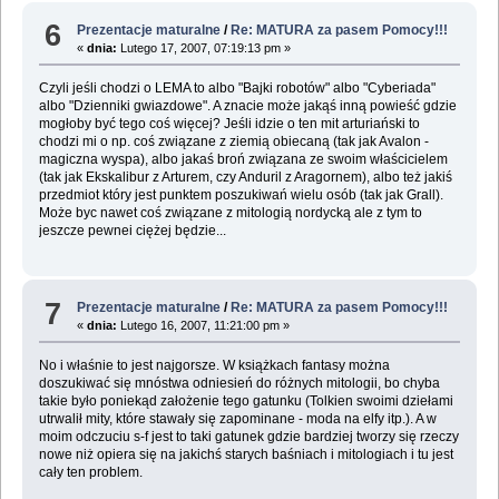
6
Prezentacje maturalne
/
Re: MATURA za pasem Pomocy!!!
«
dnia:
Lutego 17, 2007, 07:19:13 pm »
Czyli jeśli chodzi o LEMA to albo "Bajki robotów" albo "Cyberiada"
albo "Dzienniki gwiazdowe". A znacie może jakąś inną powieść gdzie
mogłoby być tego coś więcej? Jeśli idzie o ten mit arturiański to
chodzi mi o np. coś związane z ziemią obiecaną (tak jak Avalon -
magiczna wyspa), albo jakaś broń związana ze swoim właścicielem
(tak jak Ekskalibur z Arturem, czy Anduril z Aragornem), albo też jakiś
przedmiot który jest punktem poszukiwań wielu osób (tak jak Grall).
Może byc nawet coś związane z mitologią nordycką ale z tym to
jeszcze pewnei ciężej będzie...
7
Prezentacje maturalne
/
Re: MATURA za pasem Pomocy!!!
«
dnia:
Lutego 16, 2007, 11:21:00 pm »
No i właśnie to jest najgorsze. W książkach fantasy można
doszukiwać się mnóstwa odniesień do różnych mitologii, bo chyba
takie było poniekąd założenie tego gatunku (Tolkien swoimi dziełami
utrwalił mity, które stawały się zapominane - moda na elfy itp.). A w
moim odczuciu s-f jest to taki gatunek gdzie bardziej tworzy się rzeczy
nowe niż opiera się na jakichś starych baśniach i mitologiach i tu jest
cały ten problem.