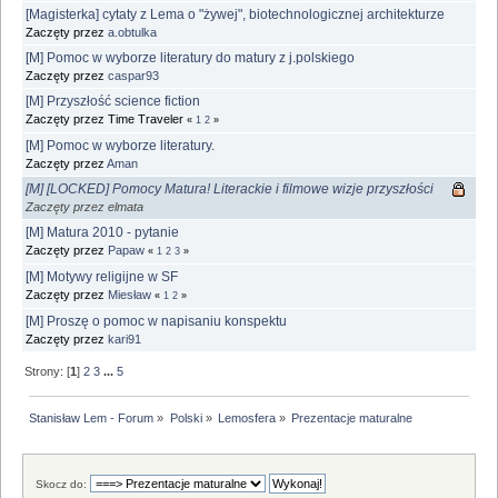
[Magisterka] cytaty z Lema o "żywej", biotechnologicznej architekturze
Zaczęty przez
a.obtulka
[M] Pomoc w wyborze literatury do matury z j.polskiego
Zaczęty przez
caspar93
[M] Przyszłość science fiction
Zaczęty przez Time Traveler
«
1
2
»
[M] Pomoc w wyborze literatury.
Zaczęty przez
Aman
[M] [LOCKED] Pomocy Matura! Literackie i filmowe wizje przyszłości
Zaczęty przez elmata
[M] Matura 2010 - pytanie
Zaczęty przez
Papaw
«
1
2
3
»
[M] Motywy religijne w SF
Zaczęty przez
Miesław
«
1
2
»
[M] Proszę o pomoc w napisaniu konspektu
Zaczęty przez
kari91
Strony: [
1
]
2
3
...
5
Stanisław Lem - Forum
»
Polski
»
Lemosfera
»
Prezentacje maturalne
Skocz do: