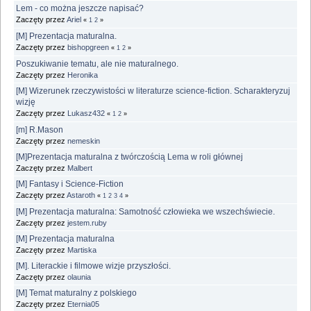
Lem - co można jeszcze napisać?
Zaczęty przez
Ariel
«
1
2
»
[M] Prezentacja maturalna.
Zaczęty przez
bishopgreen
«
1
2
»
Poszukiwanie tematu, ale nie maturalnego.
Zaczęty przez
Heronika
[M] Wizerunek rzeczywistości w literaturze science-fiction. Scharakteryzuj
wizję
Zaczęty przez
Lukasz432
«
1
2
»
[m] R.Mason
Zaczęty przez
nemeskin
[M]Prezentacja maturalna z twórczością Lema w roli głównej
Zaczęty przez
Malbert
[M] Fantasy i Science-Fiction
Zaczęty przez
Astaroth
«
1
2
3
4
»
[M] Prezentacja maturalna: Samotność człowieka we wszechświecie.
Zaczęty przez
jestem.ruby
[M] Prezentacja maturalna
Zaczęty przez
Martiska
[M]. Literackie i filmowe wizje przyszłości.
Zaczęty przez
olaunia
[M] Temat maturalny z polskiego
Zaczęty przez
Eternia05