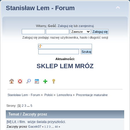
Stanisław Lem - Forum
Witamy,
Gość
.
Zaloguj się
lub
zarejestruj
.
Zaloguj się podając nazwę użytkownika, hasło i długość sesji
Aktualności:
SKLEP LEM MRÓZ
Stanisław Lem - Forum
»
Polski
»
Lemosfera
»
Prezentacje maturalne
Strony: [
1
]
2
3
...
5
Temat
/
Zaczęty przez
[M] Lit. i film. wizje świata przyszłości.
Zaczęty przez
Gacek07
«
1
2
3
...
44
»