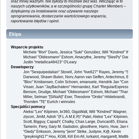
oraz mniej ważnym. Nie byłoby to możliwe bez was. Wliczając w to
naszych użytkowników, a w szczególności grupę Charter Members –
dziękujemy za instalowanie oraz używanie naszego
oprogramowania, dostarczanie wartościowego wsparcia,
raportowanie błędów i opinii.
Ekipa
Wsparcie projektu
Michele "Illori" Davis, Jessica "Suki" González, Will "Kindred" Wagner
Michael "Oldiesmann" Eshom, Amacythe, Jeremy "SleePy" Darwood 
Justin "metallica48423" O'Leary
Deweloperzy
Jon "Sesquipedalian" Stovell, John "live627" Rayes, Jeremy "SleePy
Darwood, Shawn Bulen, Norv, Aaron van Geffen, Antechinus, Bjoern
"Bloc" Kristiansen, Colin Schoen, emanuele, Hendrik Jan "Compuart
Visser, Juan "JayBachatero" Hernandez, Karl "RegularExpression"
Benson, Grudge, Michael "Oldiesmann" Eshom, Michael "Thantos"
Miller, Selman "[SiNaN]" Eser, Theodore "Orstio" Hildebrandt,
Thorsten "TE" Eurich i winrules
Specjaliści pomocy
Aleksi "Lex" Kilpinen, br360, GigaWatt, Will "Kindred" Wagner, Steve,
ziycon, JimM, Adish "(F.L.A.M.E.R)" Patel, Aleksi "Lex" Kilpinen, Ben
Scott, Bigguy, CapadY, Chalky, Chas Large, Duncan85, Eliana
Tamerin, Fiery, Gary M. Gadsdon, gbsothere, Harro, Huw, Jan-Olof
"Owdy" Eriksson, Jeremy "jerm" Strike, Justyne, K@, Kevin
"greyknight17" Hou, KGIII, Kill Em All, lurkalot, margarett, Mattitude,