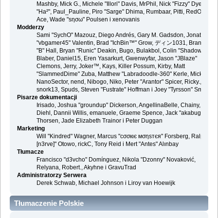
Mashby, Mick G., Michele "Illori" Davis, MrPhil, Nick "Fizzy" Dyer, Nick
"Ha²", Paul_Pauline, Piro "Sarge" Dhima, Rumbaar, Pitti, RedOne, S-
Ace, Wade "sησω" Poulsen i xenovanis
Modderzy
Sami "SychO" Mazouz, Diego Andrés, Gary M. Gadsdon, Jonathan
"vbgamer45" Valentin, Brad "IchBin™" Grow, ディン1031, Brannon
"B" Hall, Bryan "Runic" Deakin, Bugo, Bulakbol, Colin "Shadow82x"
Blaber, Daniel15, Eren Yasarkurt, Gwenwyfar, Jason "JBlaze"
Clemons, Jerry, Joker™, Kays, Killer Possum, Kirby, Matt
"SlammedDime" Zuba, Matthew "Labradoodle-360" Kerle, Mick.,
NanoSector, nend, Nibogo, Niko, Peter "Arantor" Spicer, Ricky.,
snork13, Spuds, Steven "Fustrate" Hoffman i Joey "Tyrsson" Smith
Pisarze dokumentacji
Irisado, Joshua "groundup" Dickerson, AngellinaBelle, Chainy, Danie
Diehl, Dannii Willis, emanuele, Graeme Spence, Jack "akabugeyes"
Thorsen, Jade Elizabeth Trainor i Peter Duggan
Marketing
Will "Kindred" Wagner, Marcus "cσσкιє мσηѕтєя" Forsberg, Ralph "
[n3rve]" Otowo, rickC, Tony Reid i Mert "Antes" Alınbay
Tłumacze
Francisco "d3vcho" Domínguez, Nikola "Dzonny" Novaković,
Relyana, Robert., Akyhne i GravuTrad
Administratorzy Serwera
Derek Schwab, Michael Johnson i Liroy van Hoewijk
Tłumaczenie Polskie