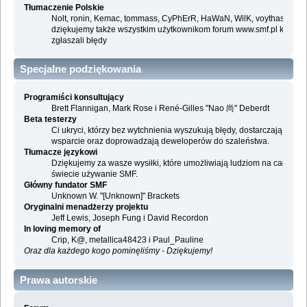
Tłumaczenie Polskie
Nolt, ronin, Kemac, tommass, CyPhErR, HaWaN, WilK, voythas i
dziękujemy także wszystkim użytkownikom forum www.smf.pl którzy
zgłaszali błędy
Specjalne podziękowania
Programiści konsultujący
Brett Flannigan, Mark Rose i René-Gilles "Nao 尚" Deberdt
Beta testerzy
Ci ukryci, którzy bez wytchnienia wyszukują błędy, dostarczają
wsparcie oraz doprowadzają deweloperów do szaleństwa.
Tłumacze językowi
Dziękujemy za wasze wysiłki, które umożliwiają ludziom na całym
świecie używanie SMF.
Główny fundator SMF
Unknown W. "[Unknown]" Brackets
Oryginalni menadżerzy projektu
Jeff Lewis, Joseph Fung i David Recordon
In loving memory of
Crip, K@, metallica48423 i Paul_Pauline
Oraz dla każdego kogo pominęliśmy - Dziękujemy!
Prawa autorskie