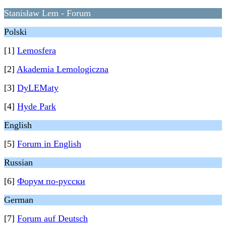
Stanisław Lem - Forum
Polski
[1]
Lemosfera
[2]
Akademia Lemologiczna
[3]
DyLEMaty
[4]
Hyde Park
English
[5]
Forum in English
Russian
[6]
Форум по-русски
German
[7]
Forum auf Deutsch