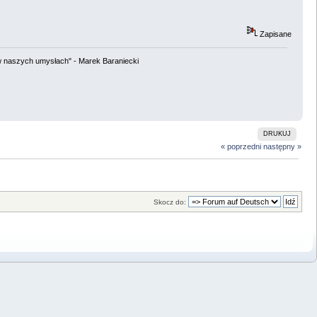
Zapisane
w naszych umysłach" - Marek Baraniecki
DRUKUJ
« poprzedni
następny »
Skocz do: