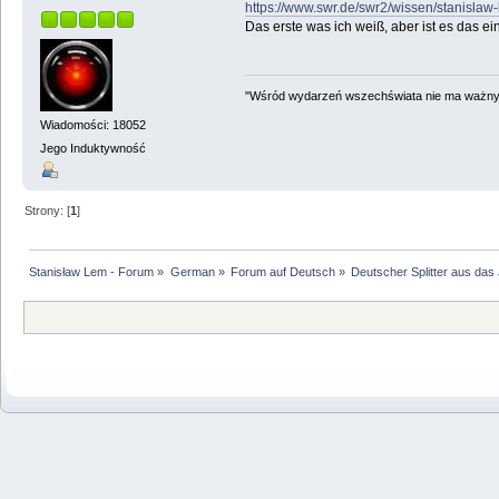
https://www.swr.de/swr2/wissen/stanislaw
Das erste was ich weiß, aber ist es das ei
"Wśród wydarzeń wszechświata nie ma ważnych
Wiadomości: 18052
Jego Induktywność
Strony: [
1
]
Stanisław Lem - Forum
»
German
»
Forum auf Deutsch
»
Deutscher Splitter aus das