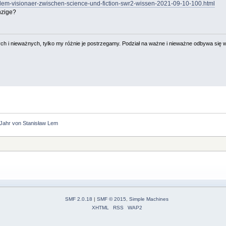
-lem-visionaer-zwischen-science-und-fiction-swr2-wissen-2021-09-10-100.html
nzige?
 i nieważnych, tylko my różnie je postrzegamy. Podział na ważne i nieważne odbywa się 
 Jahr von Stanisław Lem
SMF 2.0.18
|
SMF © 2015
,
Simple Machines
XHTML
RSS
WAP2