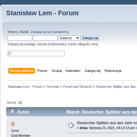
Stanisław Lem - Forum
Witamy,
Gość
.
Zaloguj się
lub
zarejestruj
.
Zaloguj się podając nazwę użytkownika, hasło i długość sesji
Strona główna
Pomoc
Szukaj
Kalendarz
Zaloguj się
Rejestracja
Stanisław Lem - Forum
»
German
»
Forum auf Deutsch
»
Deutscher Splitter aus das
Strony: [
1
]
Autor
Wątek: Deutscher Splitter aus da
Deutscher Splitter aus das Jahr v
Q
«
dnia:
Sierpnia 23, 2021, 04:14:13 pm 
Juror
God Member