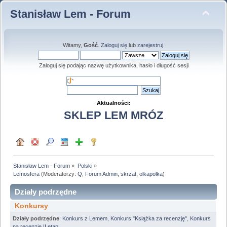
Stanisław Lem - Forum
Witamy,
Gość
.
Zaloguj się
lub
zarejestruj
.
Zaloguj się podając nazwę użytkownika, hasło i długość sesji
Aktualności:
SKLEP LEM MRÓZ
Stanisław Lem - Forum
»
Polski
»
Lemosfera
(Moderatorzy:
Q
,
Forum Admin
,
skrzat
,
olkapolka
)
Działy podrzędne
Konkursy
Działy podrzędne
:
Konkurs z Lemem
,
Konkurs "Książka za recenzję"
,
Konkurs
na recenzję II etap