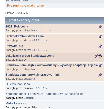
Prezentacje maturalne
Strony: [
1
]
2
3
...
17
Temat
/
Zaczęty przez
2021: Rok Lema
Zaczęty przez
olkapolka
«
1
2
3
...
21
»
Biblioteka Stanisława Lema
Zaczęty przez
skrzat
«
1
2
3
...
11
»
Przywitaj się
Zaczęty przez
skrzat
«
1
2
3
...
15
»
Lokalizacja grobu Stanisława Lema
Zaczęty przez
Q
Stanisław Lem - wątek audiowizualny – wywiady, adaptacje, zdjęcia
Zaczęty przez
olkapolka
Stanisław Lem - artykuły prasowe - linki
Zaczęty przez
olkapolka
O Lemie napisano
Zaczęty przez paszta
«
1
2
3
...
81
»
Korespondencja Lema ze St. Ulamem i z Wł. Kapuścińskim
Zaczęty przez
Cetarian
Mistrz Lem a s-f
Zaczęty przez krzys126
«
1
2
3
...
11
»