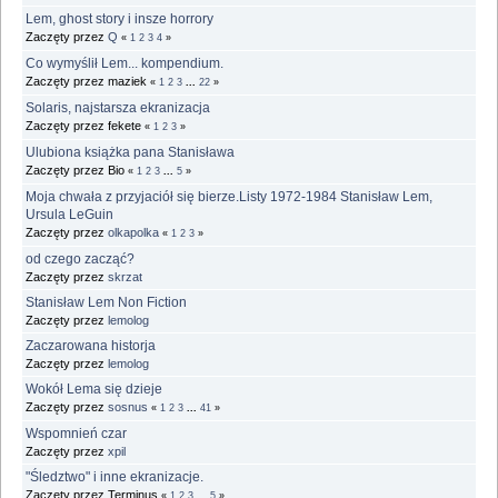
Lem, ghost story i insze horrory
Zaczęty przez
Q
«
1
2
3
4
»
Co wymyślił Lem... kompendium.
Zaczęty przez maziek
«
1
2
3
...
22
»
Solaris, najstarsza ekranizacja
Zaczęty przez fekete
«
1
2
3
»
Ulubiona książka pana Stanisława
Zaczęty przez Bio
«
1
2
3
...
5
»
Moja chwała z przyjaciół się bierze.Listy 1972-1984 Stanisław Lem,
Ursula LeGuin
Zaczęty przez
olkapolka
«
1
2
3
»
od czego zacząć?
Zaczęty przez
skrzat
Stanisław Lem Non Fiction
Zaczęty przez
lemolog
Zaczarowana historja
Zaczęty przez
lemolog
Wokół Lema się dzieje
Zaczęty przez
sosnus
«
1
2
3
...
41
»
Wspomnień czar
Zaczęty przez
xpil
"Śledztwo" i inne ekranizacje.
Zaczęty przez Terminus
«
1
2
3
...
5
»