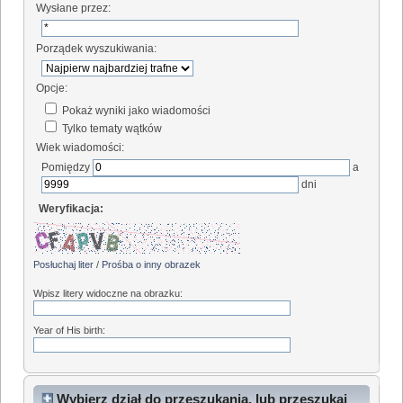
Wysłane przez:
Porządek wyszukiwania:
Opcje:
Pokaż wyniki jako wiadomości
Tylko tematy wątków
Wiek wiadomości:
Pomiędzy
a
dni
Weryfikacja:
Posłuchaj liter
/
Prośba o inny obrazek
Wpisz litery widoczne na obrazku:
Year of His birth:
Wybierz dział do przeszukania, lub przeszukaj