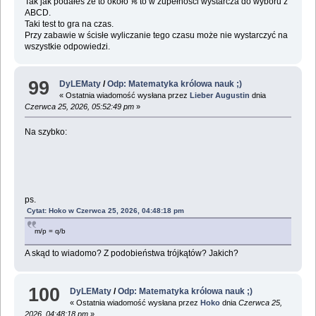
Tak jak podałeś że to około ⅙ to w zupełności wystarcza do wyboru z
ABCD.
Taki test to gra na czas.
Przy zabawie w ścisłe wyliczanie tego czasu może nie wystarczyć na
wszystkie odpowiedzi.
99
DyLEMaty
/
Odp: Matematyka królowa nauk ;)
« Ostatnia wiadomość wysłana przez
Lieber Augustin
dnia
Czerwca 25, 2026, 05:52:49 pm
»
Na szybko:
ps.
Cytat: Hoko w Czerwca 25, 2026, 04:48:18 pm
m/p = q/b
A skąd to wiadomo? Z podobieństwa trójkątów? Jakich?
100
DyLEMaty
/
Odp: Matematyka królowa nauk ;)
« Ostatnia wiadomość wysłana przez
Hoko
dnia
Czerwca 25,
2026, 04:48:18 pm
»