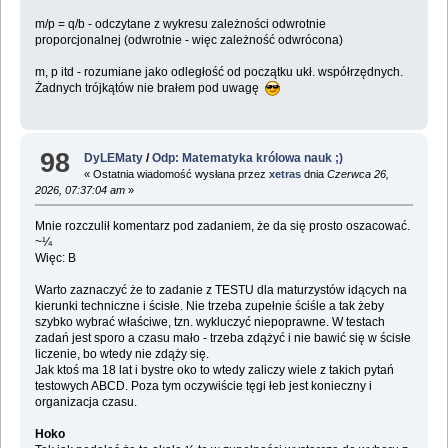
m/p = q/b - odczytane z wykresu zależności odwrotnie
proporcjonalnej (odwrotnie - więc zależność odwrócona)
m, p itd - rozumiane jako odległość od początku ukł. współrzędnych.
Żadnych trójkątów nie brałem pod uwagę
98
DyLEMaty
/
Odp: Matematyka królowa nauk ;)
« Ostatnia wiadomość wysłana przez
xetras
dnia
Czerwca 26,
2026, 07:37:04 am
»
Mnie rozczulił komentarz pod zadaniem, że da się prosto oszacować.
~¼
Więc: B
Warto zaznaczyć że to zadanie z TESTU dla maturzystów idących na
kierunki techniczne i ścisłe. Nie trzeba zupełnie ściśle a tak żeby
szybko wybrać właściwe, tzn. wykluczyć niepoprawne. W testach
zadań jest sporo a czasu mało - trzeba zdążyć i nie bawić się w ścisłe
liczenie, bo wtedy nie zdąży się.
Jak ktoś ma 18 lat i bystre oko to wtedy zaliczy wiele z takich pytań
testowych ABCD. Poza tym oczywiście tęgi łeb jest konieczny i
organizacja czasu.
Hoko