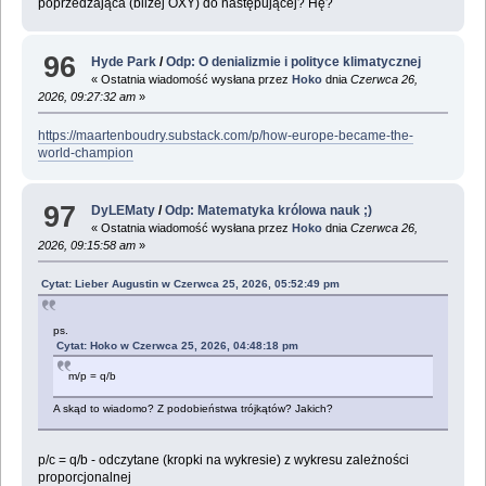
poprzedzająca (bliżej OXY) do następującej? Hę?
96
Hyde Park
/
Odp: O denializmie i polityce klimatycznej
« Ostatnia wiadomość wysłana przez
Hoko
dnia
Czerwca 26,
2026, 09:27:32 am
»
https://maartenboudry.substack.com/p/how-europe-became-the-
world-champion
97
DyLEMaty
/
Odp: Matematyka królowa nauk ;)
« Ostatnia wiadomość wysłana przez
Hoko
dnia
Czerwca 26,
2026, 09:15:58 am
»
Cytat: Lieber Augustin w Czerwca 25, 2026, 05:52:49 pm
ps.
Cytat: Hoko w Czerwca 25, 2026, 04:48:18 pm
m/p = q/b
A skąd to wiadomo? Z podobieństwa trójkątów? Jakich?
p/c = q/b - odczytane (kropki na wykresie) z wykresu zależności
proporcjonalnej