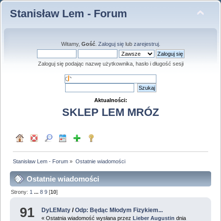
Stanisław Lem - Forum
Witamy,
Gość
.
Zaloguj się
lub
zarejestruj
.
Zaloguj się podając nazwę użytkownika, hasło i długość sesji
Aktualności:
SKLEP LEM MRÓZ
Stanisław Lem - Forum
»
Ostatnie wiadomości
Ostatnie wiadomości
Strony:
1
...
8
9
[
10
]
91
DyLEMaty
/
Odp: Będąc Młodym Fizykiem...
« Ostatnia wiadomość wysłana przez
Lieber Augustin
dnia