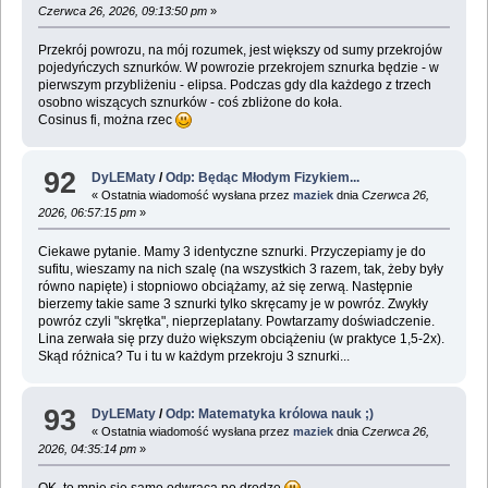
Czerwca 26, 2026, 09:13:50 pm
»
Przekrój powrozu, na mój rozumek, jest większy od sumy przekrojów
pojedyńczych sznurków. W powrozie przekrojem sznurka będzie - w
pierwszym przybliżeniu - elipsa. Podczas gdy dla każdego z trzech
osobno wiszących sznurków - coś zbliżone do koła.
Cosinus fi, można rzec
92
DyLEMaty
/
Odp: Będąc Młodym Fizykiem...
« Ostatnia wiadomość wysłana przez
maziek
dnia
Czerwca 26,
2026, 06:57:15 pm
»
Ciekawe pytanie. Mamy 3 identyczne sznurki. Przyczepiamy je do
sufitu, wieszamy na nich szalę (na wszystkich 3 razem, tak, żeby były
równo napięte) i stopniowo obciążamy, aż się zerwą. Następnie
bierzemy takie same 3 sznurki tylko skręcamy je w powróz. Zwykły
powróz czyli "skrętka", nieprzeplatany. Powtarzamy doświadczenie.
Lina zerwała się przy dużo większym obciążeniu (w praktyce 1,5-2x).
Skąd różnica? Tu i tu w każdym przekroju 3 sznurki...
93
DyLEMaty
/
Odp: Matematyka królowa nauk ;)
« Ostatnia wiadomość wysłana przez
maziek
dnia
Czerwca 26,
2026, 04:35:14 pm
»