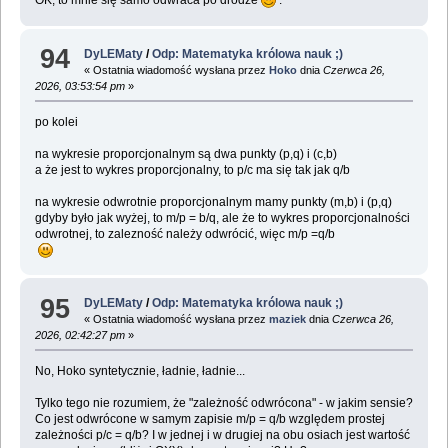
OK, to mnie się samo odwraca po drodze
.
94
DyLEMaty
/
Odp: Matematyka królowa nauk ;)
« Ostatnia wiadomość wysłana przez
Hoko
dnia
Czerwca 26,
2026, 03:53:54 pm
»
po kolei
na wykresie proporcjonalnym są dwa punkty (p,q) i (c,b)
a że jest to wykres proporcjonalny, to p/c ma się tak jak q/b
na wykresie odwrotnie proporcjonalnym mamy punkty (m,b) i (p,q)
gdyby było jak wyżej, to m/p = b/q, ale że to wykres proporcjonalności
odwrotnej, to zalezność należy odwrócić, więc m/p =q/b
95
DyLEMaty
/
Odp: Matematyka królowa nauk ;)
« Ostatnia wiadomość wysłana przez
maziek
dnia
Czerwca 26,
2026, 02:42:27 pm
»
No, Hoko syntetycznie, ładnie, ładnie...
Tylko tego nie rozumiem, że "zależność odwrócona" - w jakim sensie?
Co jest odwrócone w samym zapisie m/p = q/b względem prostej
zależności p/c = q/b? I w jednej i w drugiej na obu osiach jest wartość