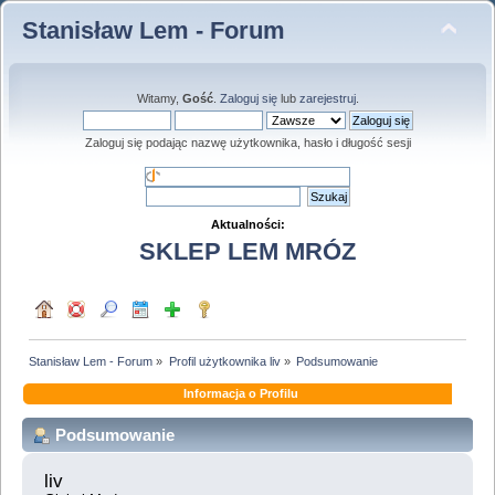
Stanisław Lem - Forum
Witamy,
Gość
.
Zaloguj się
lub
zarejestruj
.
Zaloguj się podając nazwę użytkownika, hasło i długość sesji
Aktualności:
SKLEP LEM MRÓZ
Stanisław Lem - Forum
»
Profil użytkownika liv
»
Podsumowanie
Informacja o Profilu
Podsumowanie
liv 