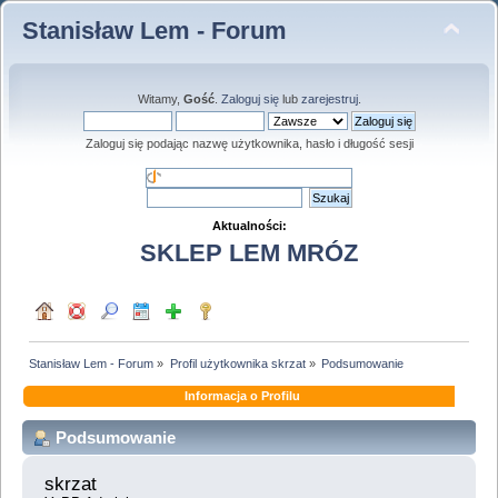
Stanisław Lem - Forum
Witamy,
Gość
.
Zaloguj się
lub
zarejestruj
.
Zaloguj się podając nazwę użytkownika, hasło i długość sesji
Aktualności:
SKLEP LEM MRÓZ
Stanisław Lem - Forum
»
Profil użytkownika skrzat
»
Podsumowanie
Informacja o Profilu
Podsumowanie
skrzat 