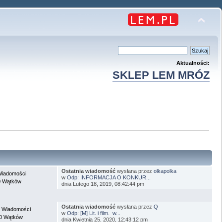
Aktualności:
SKLEP LEM MRÓZ
Ostatnia wiadomość
wysłana przez
olkapolka
Wiadomości
w
Odp: INFORMACJA O KONKUR...
0 Wątków
dnia Lutego 18, 2019, 08:42:44 pm
Ostatnia wiadomość
wysłana przez
Q
 Wiadomości
w
Odp: [M] Lit. i film. w...
0 Wątków
dnia Kwietnia 25, 2020, 12:43:12 pm