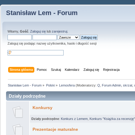
Stanisław Lem - Forum
Witamy,
Gość
.
Zaloguj się
lub
zarejestruj
.
Zaloguj się podając nazwę użytkownika, hasło i długość sesji
Strona główna
Pomoc
Szukaj
Kalendarz
Zaloguj się
Rejestracja
Stanisław Lem - Forum
»
Polski
»
Lemosfera
(Moderatorzy:
Q
,
Forum Admin
,
skrzat
,
Działy podrzędne
Konkursy
Działy podrzędne
:
Konkurs z Lemem
,
Konkurs "Książka za recenzję"
Prezentacje maturalne