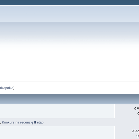
olkapolka
)
0 
,
Konkurs na recenzję II etap
2032
9