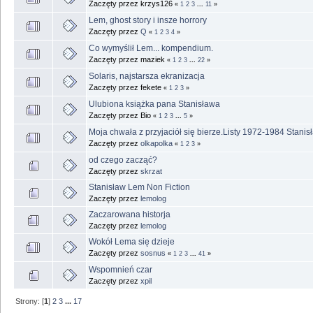
Zaczęty przez krzys126
«
1
2
3
...
11
»
Lem, ghost story i insze horrory
Zaczęty przez
Q
«
1
2
3
4
»
Co wymyślił Lem... kompendium.
Zaczęty przez maziek
«
1
2
3
...
22
»
Solaris, najstarsza ekranizacja
Zaczęty przez fekete
«
1
2
3
»
Ulubiona książka pana Stanisława
Zaczęty przez Bio
«
1
2
3
...
5
»
Moja chwała z przyjaciół się bierze.Listy 1972-1984 Stani
Zaczęty przez
olkapolka
«
1
2
3
»
od czego zacząć?
Zaczęty przez
skrzat
Stanisław Lem Non Fiction
Zaczęty przez
lemolog
Zaczarowana historja
Zaczęty przez
lemolog
Wokół Lema się dzieje
Zaczęty przez
sosnus
«
1
2
3
...
41
»
Wspomnień czar
Zaczęty przez
xpil
Strony: [
1
]
2
3
...
17