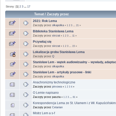
Strony: [
1
]
2
3
...
17
Temat
/
Zaczęty przez
2021: Rok Lema
Zaczęty przez
olkapolka
«
1
2
3
...
21
»
Biblioteka Stanisława Lema
Zaczęty przez
skrzat
«
1
2
3
...
11
»
Przywitaj się
Zaczęty przez
skrzat
«
1
2
3
...
15
»
Lokalizacja grobu Stanisława Lema
Zaczęty przez
Q
Stanisław Lem - wątek audiowizualny – wywiady, adaptacj
Zaczęty przez
olkapolka
Stanisław Lem - artykuły prasowe - linki
Zaczęty przez
olkapolka
Anachronizmy technologiczne
Zaczęty przez
pirxowa
«
1
2
3
4
»
O Lemie napisano
Zaczęty przez paszta
«
1
2
3
...
81
»
Korespondencja Lema ze St. Ulamem i z Wł. Kapuścińskim
Zaczęty przez
Cetarian
Mistrz Lem a s-f