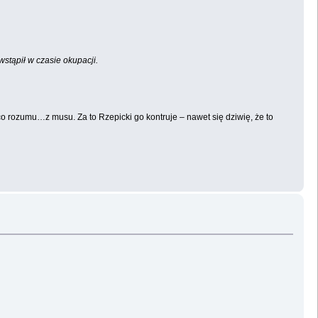
wstąpił w czasie okupacji.
 rozumu…z musu. Za to Rzepicki go kontruje – nawet się dziwię, że to