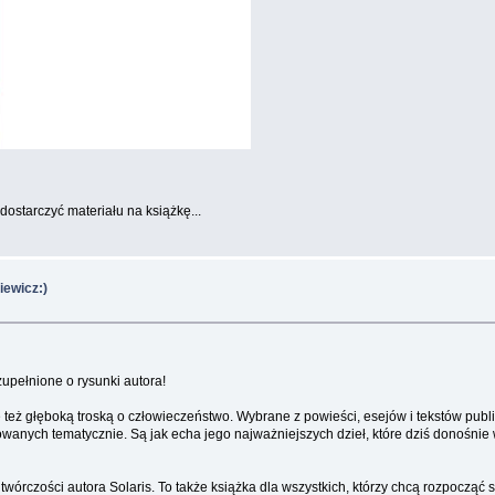
dostarczyć materiału na książkę...
iewicz:)
upełnione o rysunki autora!
ale też głęboką troską o człowieczeństwo. Wybrane z powieści, esejów i tekstów pu
wanych tematycznie. Są jak echa jego najważniejszych dzieł, które dziś donośni
 twórczości autora Solaris. To także książka dla wszystkich, którzy chcą rozpoc