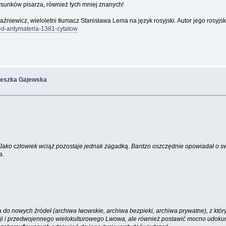
rysunków pisarza, również tych mniej znanych!
iewicz, wieloletni tłumacz Stanisława Lema na język rosyjski. Autor jego rosyjsk
zed-antymateria-1381-cytatow
ieszka Gajewska
. Jako człowiek wciąż pozostaje jednak zagadką. Bardzo oszczędnie opowiadał o s
a.
do nowych źródeł (archiwa lwowskie, archiwa bezpieki, archiwa prywatne), z któryc
gencji i przedwojennego wielokulturowego Lwowa, ale również postawić mocno udok