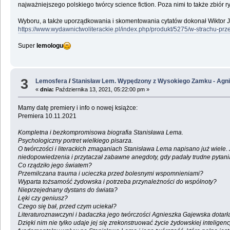
najważniejszego polskiego twórcy science fiction. Poza nimi to także zbiór 
Wyboru, a także uporządkowania i skomentowania cytatów dokonał Wiktor Jaźn
https://www.wydawnictwoliterackie.pl/index.php/produkt/5275/w-strachu-pr
Super
lemologu
3
Lemosfera
/
Stanisław Lem. Wypędzony z Wysokiego Zamku - Agn
«
dnia:
Października 13, 2021, 05:22:00 pm »
Mamy datę premiery i info o nowej książce:
Premiera 10.11.2021
Kompletna i bezkompromisowa biografia Stanisława Lema.
Psychologiczny portret wielkiego pisarza.
O twórczości i literackich zmaganiach Stanisława Lema napisano już wiele
niedopowiedzenia i przytaczał zabawne anegdoty, gdy padały trudne pytani
Co rządziło jego światem?
Przemilczana trauma i ucieczka przed bolesnymi wspomnieniami?
Wyparta tożsamość żydowska i potrzeba przynależności do wspólnoty?
Nieprzejednany dystans do świata?
Lęki czy geniusz?
Czego się bał, przed czym uciekał?
Literaturoznawczyni i badaczka jego twórczości Agnieszka Gajewska dotarła 
Dzięki nim nie tylko udaje jej się zrekonstruować życie żydowskiej inteli