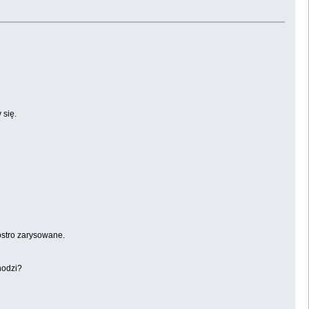
 się.
 ostro zarysowane.
hodzi?