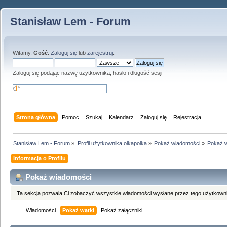
Stanisław Lem - Forum
Witamy,
Gość
.
Zaloguj się
lub
zarejestruj
.
Zaloguj się podając nazwę użytkownika, hasło i długość sesji
Strona główna
Pomoc
Szukaj
Kalendarz
Zaloguj się
Rejestracja
Stanisław Lem - Forum
»
Profil użytkownika olkapolka
»
Pokaż wiadomości
»
Pokaż w
Informacja o Profilu
Pokaż wiadomości
Ta sekcja pozwala Ci zobaczyć wszystkie wiadomości wysłane przez tego użytkowni
Wiadomości
Pokaż wątki
Pokaż załączniki