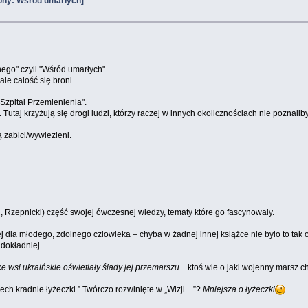
ony: Wśród umarłych]
ego" czyli "Wśród umarłych".
ale całość się broni.
Szpital Przemienienia".
taj krzyżują się drogi ludzi, którzy raczej w innych okolicznościach nie poznaliby
 zabici/wywiezieni.
i, Rzepnicki) część swojej ówczesnej wiedzy, tematy które go fascynowały.
ej dla młodego, zdolnego człowieka – chyba w żadnej innej książce nie było to tak
dokładniej.
 wsi ukraińskie oświetlały ślady jej przemarszu
... ktoś wie o jaki wojenny marsz c
h kradnie łyżeczki.” Twórczo rozwinięte w „Wizji…”?
Mniejsza o łyżeczki