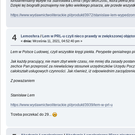
fundamentalny wpływ na Stanisława Lema i jego twórczość, która pełna je
Dzięki tej biografii poznajemy nie tylko wielkiego pisarza, ale przede wsz
https://www.wydawnictwoliterackie.pl/produkt/3972/stanislaw-lem-wypedz
4
Lemosfera
/
Lem w PRL-u czyli nieco prawdy w zwiększonej objętoś
«
dnia:
Września 11, 2021, 04:52:40 pm »
Lem w Polsce Ludowej, czyli wszystkie kręgi piekła. Perypetie genialnego
Jak każdy pracujący, nie mam zbyt wiele czasu, nie mniej dla zasady posta
zechce Pan przeprosić za niewłaściwy stosunek urzędniczków Urzędu Poczto
całokształt usługowych czynności. Jak również, iż odpowiednim zarządzen
Z poważaniem
Stanisław Lem
https://www.wydawnictwoliterackie.pl/produkt/3939/lem-w-prl-u
Trzeba poczekać do 29...