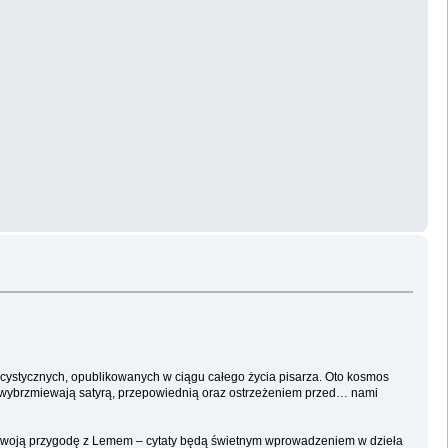
blicystycznych, opublikowanych w ciągu całego życia pisarza. Oto kosmos
e wybrzmiewają satyrą, przepowiednią oraz ostrzeżeniem przed… nami
ząć swoją przygodę z Lemem – cytaty będą świetnym wprowadzeniem w dzieła