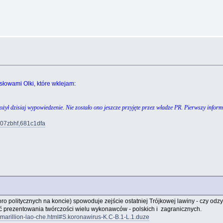
słowami Olki, które wklejam:
ożył dzisiaj wypowiedzenie. Nie zostało ono jeszcze przyjęte przez władze PR. Pierwszy info
/z07zbhf,681c1dfa
oro politycznych na koncie) spowoduje zejście ostatniej Trójkowej lawiny - czy odz
ość prezentowania twórczości wielu wykonawców - polskich i zagranicznych.
-marillion-lao-che.html#S.koronawirus-K.C-B.1-L.1.duze