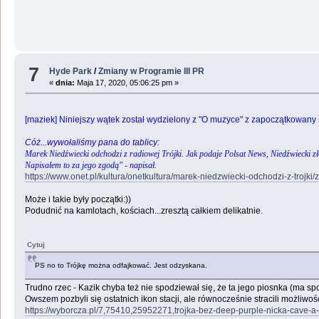
7
Hyde Park
/
Zmiany w Programie III PR
«
dnia:
Maja 17, 2020, 05:06:25 pm »
[maziek] Niniejszy wątek został wydzielony z "O muzyce" z zapoczątkowany 
Cóż...wywołaliśmy pana do tablicy:
Marek Niedźwiecki odchodzi z radiowej Trójki. Jak podaje Polsat News, Niedźwiecki zł
Napisałem to za jego zgodą" - napisał.
https://www.onet.pl/kultura/onetkultura/marek-niedzwiecki-odchodzi-z-trojki
Może i takie były początki:))
Podudnić na kamlotach, kościach...zresztą całkiem delikatnie.
Cytuj
PS no to Trójkę można odfajkować. Jest odzyskana.
Trudno rzec - Kazik chyba też nie spodziewał się, że ta jego piosnka (ma sp
Owszem pozbyli się ostatnich ikon stacji, ale równocześnie stracili możliw
https://wyborcza.pl/7,75410,25952271,trojka-bez-deep-purple-nicka-cave-a