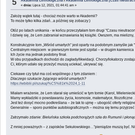
5
Akademia Lemologiczna
/
Akademia Lemologiczna [Czas nieutrac
«
dnia:
Lipca 12, 2021, 01:44:41 am »
Założę wątek tutaj - chociaż może warto w Akademii?
To może tylko kilka zdań...a później się zobaczy:)
Otóż po latach unikania - w końcu przeczytałam tom drugi "Czasu nieutracon
I dziwię się, że Lem zabraniał wznawiania tej książki. Owszem, ma mielizny, 
Konstrukcyjnie tom „Wśród umarłych” jest oparty na podobnym zamyśle jak "
Centralnym miejscem w pierwszym tomie jest szpital – w drugim kamienica . Tu
Ich życie ma jednak podobny finał.
W obu przypadkach dochodzi do zagłady/likwidacji. Chorzy/lokatorzy zostają
Ci, którym udało się przeżyć muszą uciekać, ukrywać się.
Ciekawe czy tytuł ma coś wspólnego z tym zdaniem :
Dlaczego szukacie żyjącego wśród umarłych?
https://wbiblii.pl/szukaj/%C5%81k%2024,1-11
Miałam wrażenie, że Lem starał się umieścić w tym tomie (Karol, Wielenieck
Mamy wykładziki o powstawaniu życia, kosmosie, matematyce, filozoficzne .
Jest też dosyć mocno podkreślana – że tak to ujmę – ubogość oferty religijn
Generalnie – sporo punktów autobiograficznych – można się temu przyjrzeć 
Zatrzymało zdanie:
Bieluńska szkoła podchorążych szła do Rumunii i płonące
Z mniej poważnych – z zapisków Sekułowskiego…”pieniądze muszą być. Niec