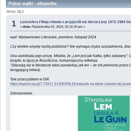
Pokaż wątki - olkapolka
Strony: [
1
]
2
1
Lemosfera
/
Moja chwała z przyjaciół się bierze.Listy 1972-1984 S
«
dnia:
Października 02, 2024, 02:15:30 pm »
wyd. Wydawnictwo Literackie, premiera: listopad 2024
Czy wielkie umysły myślą podobnie? Nie wymaga chyba uzasadnienia, dlaczego
Ona uwielbiała jego prozę. Mówiła, że „Lem jest jak Kafka, tylko zabawny". O
książki, to łączy je filozoficzna, humanistyczna refleksja.
"Zdarzają się w literaturze takie paradoksy, jak ten – że roli pełnionej prz
wciągającą lekturę.
Tyle przeczytałam w GW:
https://wyborcza.pl/7,75517,31300359,18-ksiazek-na-ktore-czekam-tej-jes
Zobrazowane: