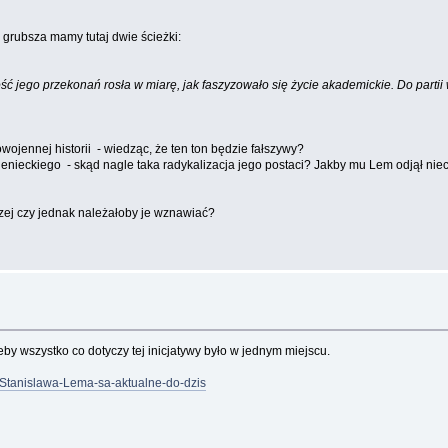
rubsza mamy tutaj dwie ścieżki:
ć jego przekonań rosła w miarę, jak faszyzowało się życie akademickie. Do partii 
owojennej historii - wiedząc, że ten ton będzie fałszywy?
nieckiego - skąd nagle taka radykalizacja jego postaci? Jakby mu Lem odjął nieco
zej czy jednak należałoby je wznawiać?
y wszystko co dotyczy tej inicjatywy było w jednym miejscu.
y-Stanislawa-Lema-sa-aktualne-do-dzis