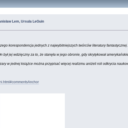
tanisław Lem, Ursula LeGuin
 korespondencja jednych z najwybitniejszych twórców literatury fantastycznej zna
n był jej wdzięczny za to, że stanęła w jego obronie, gdy skrytykował amerykańskie
ez czary w jednej książce można przypisać więcej realizmu aniżeli roli odkrycia nauk
ieni.html#commentsAnchor