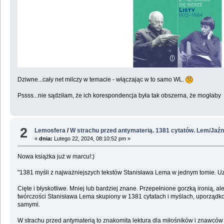
Dziwne...cały net milczy w temacie - włączając w to samo WL.
Pssss...nie sądziłam, że ich korespondencja była tak obszerna, że mogłaby 
2
Lemosfera
/
W strachu przed antymaterią. 1381 cytatów. Lem/Jaźn
«
dnia:
Lutego 22, 2024, 08:10:52 pm »
Nowa książka już w marcu!:)
"1381 myśli z najważniejszych tekstów Stanisława Lema w jednym tomie. Uz
Cięte i błyskotliwe. Mniej lub bardziej znane. Przepełnione gorzką ironią, 
twórczości Stanisława Lema skupiony w 1381 cytatach i myślach, uporządko
samymi.
W strachu przed antymaterią to znakomita lektura dla miłośników i znawców