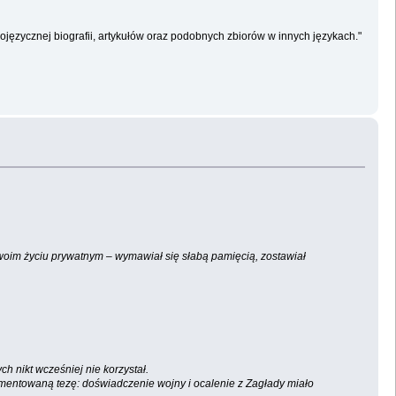
ojęzycznej biografii, artykułów oraz podobnych zbiorów w innych językach."
woim życiu prywatnym – wymawiał się słabą pamięcią, zostawiał
h nikt wcześniej nie korzystał.
umentowaną tezę: doświadczenie wojny i ocalenie z Zagłady miało