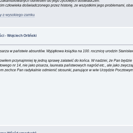
st zakamuflowanych odniesień do jego życiowych doświadczeń.
ystkim człowieka doświadczonego przez historię, ze wszystkimi jego problemami, oba
ony-z-wysokiego-zamku
ci - Wojciech Orliński
 pisarza w państwie absurdów. Wyjątkowa książka na 100. rocznicę urodzin Stanisł
nowiłem przynajmniej tę jedną sprawę załatwić do końca. W nadziei, że Pan będzie
wego nr 14, nie jako pisarza, laureata państwowych nagród etc., ale jako zwycz
iem zechce Pan radykalnie odmienić stosunki, panujące w w/w Urzędzie Pocztowym