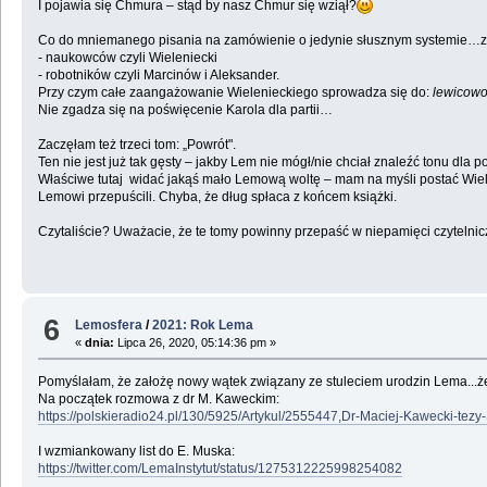
I pojawia się Chmura – stąd by nasz Chmur się wziął?
Co do mniemanego pisania na zamówienie o jedynie słusznym systemie…z g
- naukowców czyli Wieleniecki
- robotników czyli Marcinów i Aleksander.
Przy czym całe zaangażowanie Wielenieckiego sprowadza się do:
lewicowoś
Nie zgadza się na poświęcenie Karola dla partii…
Zaczęłam też trzeci tom: „Powrót".
Ten nie jest już tak gęsty – jakby Lem nie mógł/nie chciał znaleźć tonu dla p
Właściwe tutaj widać jakąś mało Lemową woltę – mam na myśli postać Wiele
Lemowi przepuścili. Chyba, że dług spłaca z końcem książki.
Czytaliście? Uważacie, że te tomy powinny przepaść w niepamięci czytelnic
6
Lemosfera
/
2021: Rok Lema
«
dnia:
Lipca 26, 2020, 05:14:36 pm »
Pomyślałam, że założę nowy wątek związany ze stuleciem urodzin Lema...żeb
Na początek rozmowa z dr M. Kaweckim:
https://polskieradio24.pl/130/5925/Artykul/2555447,Dr-Maciej-Kawecki-tez
I wzmiankowany list do E. Muska:
https://twitter.com/LemaInstytut/status/1275312225998254082