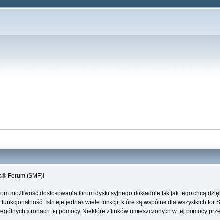
es® Forum (SMF)!
rom możliwość dostosowania forum dyskusyjnego dokładnie tak jak tego chcą dzi
unkcjonalność. Istnieje jednak wiele funkcji, które są wspólne dla wszystkich for 
ególnych stronach tej pomocy. Niektóre z linków umieszczonych w tej pomocy przeki