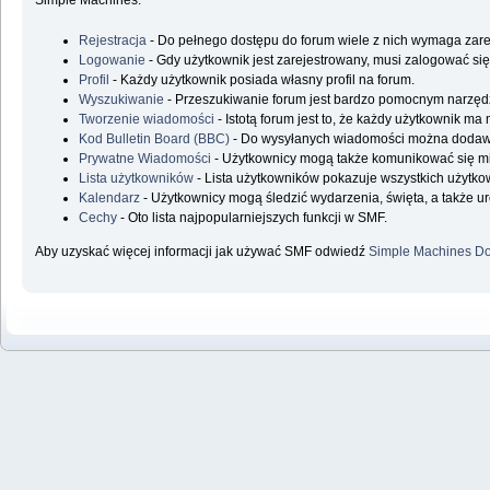
Simple Machines.
Rejestracja
- Do pełnego dostępu do forum wiele z nich wymaga zare
Logowanie
- Gdy użytkownik jest zarejestrowany, musi zalogować się
Profil
- Każdy użytkownik posiada własny profil na forum.
Wyszukiwanie
- Przeszukiwanie forum jest bardzo pomocnym narzędz
Tworzenie wiadomości
- Istotą forum jest to, że każdy użytkownik m
Kod Bulletin Board (BBC)
- Do wysyłanych wiadomości można doda
Prywatne Wiadomości
- Użytkownicy mogą także komunikować się m
Lista użytkowników
- Lista użytkowników pokazuje wszystkich użytk
Kalendarz
- Użytkownicy mogą śledzić wydarzenia, święta, a także u
Cechy
- Oto lista najpopularniejszych funkcji w SMF.
Aby uzyskać więcej informacji jak używać SMF odwiedź
Simple Machines Do