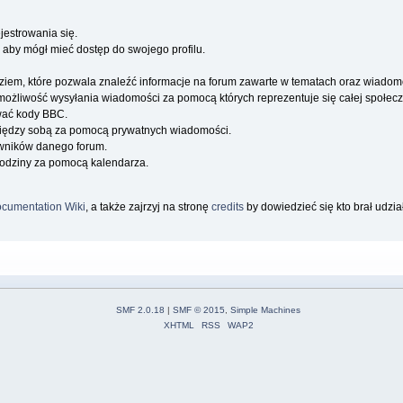
jestrowania się.
 aby mógł mieć dostęp do swojego profilu.
iem, które pozwala znaleźć informacje na forum zawarte w tematach oraz wiadom
a możliwość wysyłania wiadomości za pomocą których reprezentuje się całej społecz
wać kody BBC.
iędzy sobą za pomocą prywatnych wiadomości.
owników danego forum.
rodziny za pomocą kalendarza.
cumentation Wiki
, a także zajrzyj na stronę
credits
by dowiedzieć się kto brał udzi
SMF 2.0.18
|
SMF © 2015
,
Simple Machines
XHTML
RSS
WAP2