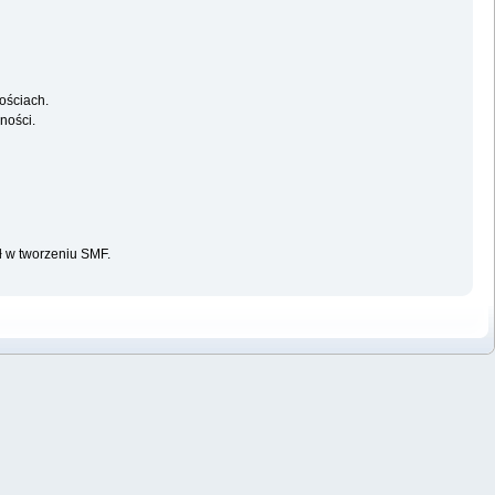
ościach.
ności.
ał w tworzeniu SMF.