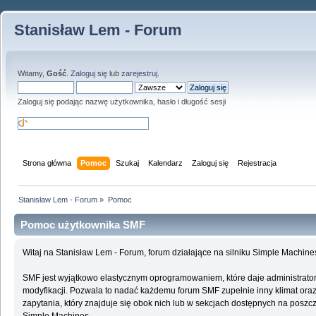
Stanisław Lem - Forum
Witamy,
Gość
.
Zaloguj się
lub
zarejestruj
.
Zaloguj się podając nazwę użytkownika, hasło i długość sesji
Strona główna
Pomoc
Szukaj
Kalendarz
Zaloguj się
Rejestracja
Stanisław Lem - Forum
»
Pomoc
Pomoc użytkownika SMF
Witaj na Stanisław Lem - Forum, forum działające na silniku Simple Machin
SMF jest wyjątkowo elastycznym oprogramowaniem, które daje administrato
modyfikacji. Pozwala to nadać każdemu forum SMF zupełnie inny klimat oraz f
zapytania, który znajduje się obok nich lub w sekcjach dostępnych na poszcz