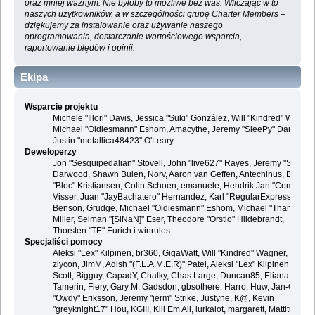
oraz mniej ważnym. Nie byłoby to możliwe bez was. Wliczając w to
naszych użytkowników, a w szczególności grupę Charter Members –
dziękujemy za instalowanie oraz używanie naszego
oprogramowania, dostarczanie wartościowego wsparcia,
raportowanie błędów i opinii.
Ekipa
Wsparcie projektu
Michele "Illori" Davis, Jessica "Suki" González, Will "Kindred" Wagner
Michael "Oldiesmann" Eshom, Amacythe, Jeremy "SleePy" Darwood 
Justin "metallica48423" O'Leary
Deweloperzy
Jon "Sesquipedalian" Stovell, John "live627" Rayes, Jeremy "SleePy
Darwood, Shawn Bulen, Norv, Aaron van Geffen, Antechinus, Bjoern
"Bloc" Kristiansen, Colin Schoen, emanuele, Hendrik Jan "Compuart
Visser, Juan "JayBachatero" Hernandez, Karl "RegularExpression"
Benson, Grudge, Michael "Oldiesmann" Eshom, Michael "Thantos"
Miller, Selman "[SiNaN]" Eser, Theodore "Orstio" Hildebrandt,
Thorsten "TE" Eurich i winrules
Specjaliści pomocy
Aleksi "Lex" Kilpinen, br360, GigaWatt, Will "Kindred" Wagner, Steve,
ziycon, JimM, Adish "(F.L.A.M.E.R)" Patel, Aleksi "Lex" Kilpinen, Ben
Scott, Bigguy, CapadY, Chalky, Chas Large, Duncan85, Eliana
Tamerin, Fiery, Gary M. Gadsdon, gbsothere, Harro, Huw, Jan-Olof
"Owdy" Eriksson, Jeremy "jerm" Strike, Justyne, K@, Kevin
"greyknight17" Hou, KGIII, Kill Em All, lurkalot, margarett, Mattitude,