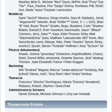
Mashby, Mick G., Michele "Illori" Davis, MrPhil, Nick "Fizzy" Dyer, Nick
"Ha²", Paul_Pauline, Piro "Sarge" Dhima, Rumbaar, Pitti, RedOne, S-
Ace, Wade "sησω" Poulsen i xenovanis
Modderzy
Sami "SychO" Mazouz, Diego Andrés, Gary M. Gadsdon, Jonathan
"vbgamer45" Valentin, Brad "IchBin™" Grow, ディン1031, Brannon
"B" Hall, Bryan "Runic" Deakin, Bugo, Bulakbol, Colin "Shadow82x"
Blaber, Daniel15, Eren Yasarkurt, Gwenwyfar, Jason "JBlaze"
Clemons, Jerry, Joker™, Kays, Killer Possum, Kirby, Matt
"SlammedDime" Zuba, Matthew "Labradoodle-360" Kerle, Mick.,
NanoSector, nend, Nibogo, Niko, Peter "Arantor" Spicer, Ricky.,
snork13, Spuds, Steven "Fustrate" Hoffman i Joey "Tyrsson" Smith
Pisarze dokumentacji
Irisado, Joshua "groundup" Dickerson, AngellinaBelle, Chainy, Danie
Diehl, Dannii Willis, emanuele, Graeme Spence, Jack "akabugeyes"
Thorsen, Jade Elizabeth Trainor i Peter Duggan
Marketing
Will "Kindred" Wagner, Marcus "cσσкιє мσηѕтєя" Forsberg, Ralph "
[n3rve]" Otowo, rickC, Tony Reid i Mert "Antes" Alınbay
Tłumacze
Francisco "d3vcho" Domínguez, Nikola "Dzonny" Novaković,
Relyana, Robert., Akyhne i GravuTrad
Administratorzy Serwera
Derek Schwab, Michael Johnson i Liroy van Hoewijk
Tłumaczenie Polskie