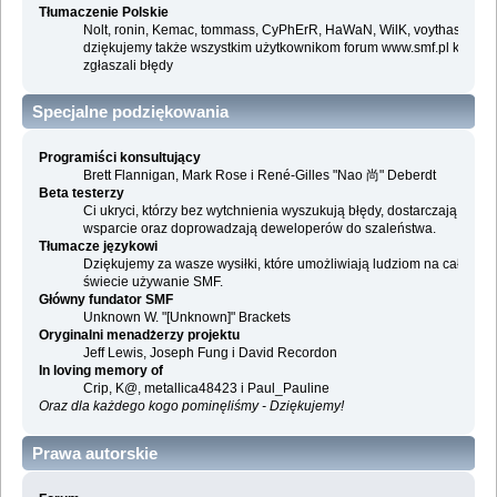
Tłumaczenie Polskie
Nolt, ronin, Kemac, tommass, CyPhErR, HaWaN, WilK, voythas i
dziękujemy także wszystkim użytkownikom forum www.smf.pl którzy
zgłaszali błędy
Specjalne podziękowania
Programiści konsultujący
Brett Flannigan, Mark Rose i René-Gilles "Nao 尚" Deberdt
Beta testerzy
Ci ukryci, którzy bez wytchnienia wyszukują błędy, dostarczają
wsparcie oraz doprowadzają deweloperów do szaleństwa.
Tłumacze językowi
Dziękujemy za wasze wysiłki, które umożliwiają ludziom na całym
świecie używanie SMF.
Główny fundator SMF
Unknown W. "[Unknown]" Brackets
Oryginalni menadżerzy projektu
Jeff Lewis, Joseph Fung i David Recordon
In loving memory of
Crip, K@, metallica48423 i Paul_Pauline
Oraz dla każdego kogo pominęliśmy - Dziękujemy!
Prawa autorskie