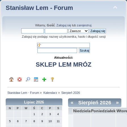
Stanisław Lem - Forum
Witamy,
Gość
.
Zaloguj się
lub
zarejestruj
.
Zaloguj się podając nazwę użytkownika, hasło i długość sesji
Aktualności:
SKLEP LEM MRÓZ
Stanisław Lem - Forum
»
Kalendarz
»
Sierpień 2026
«
Sierpień 2026
»
Lipiec 2026
N
P
W
Ś
C
P
S
Niedziela
Poniedziałek
Wtor
1
2
3
4
5
6
7
8
9
10
11