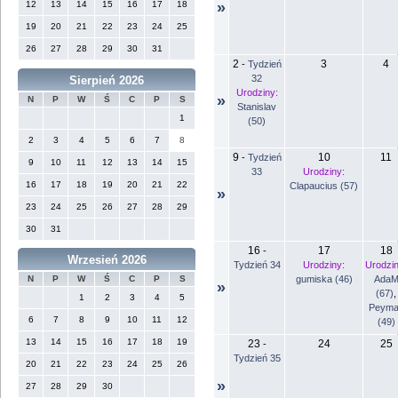
12
13
14
15
16
17
18
»
19
20
21
22
23
24
25
26
27
28
29
30
31
2
3
4
-
Tydzień
32
Sierpień 2026
Urodziny:
»
N
P
W
Ś
C
P
S
Stanislav
1
(50)
2
3
4
5
6
7
8
9
10
11
-
Tydzień
9
10
11
12
13
14
15
33
Urodziny:
16
17
18
19
20
21
22
Clapaucius (57)
»
23
24
25
26
27
28
29
30
31
16
17
18
-
Wrzesień 2026
Tydzień 34
Urodziny:
Urodzin
gumiska (46)
Ada
N
P
W
Ś
C
P
S
»
(67)
,
1
2
3
4
5
Peyma
6
7
8
9
10
11
12
(49)
13
14
15
16
17
18
19
23
24
25
-
Tydzień 35
20
21
22
23
24
25
26
»
27
28
29
30