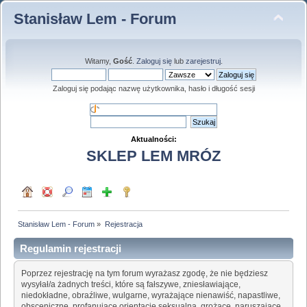
Stanisław Lem - Forum
Witamy,
Gość
.
Zaloguj się
lub
zarejestruj
.
Zaloguj się podając nazwę użytkownika, hasło i długość sesji
Aktualności:
SKLEP LEM MRÓZ
Stanisław Lem - Forum
»
Rejestracja
Regulamin rejestracji
Poprzez rejestrację na tym forum wyrażasz zgodę, że nie będziesz
wysyłał/a żadnych treści, które są fałszywe, zniesławiające,
niedokładne, obraźliwe, wulgarne, wyrażające nienawiść, napastliwe,
obsceniczne, profanujące orientację seksualną, grożące, naruszające