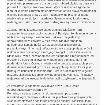
prywatność, przeznaczone dla dorosłych lub jakkolwiek naruszające
polskie lub międzynarodowe prawo. Wyrażasz również zgodę na
niepublikowanie żadnych materiałów chronionych prawami autorskimi,
o ile nie posiadasz praw do tych materiałów lub pisemnej zgody
właściciela praw do tych materiałów. Spamowanie, floodowanie,
reklamy, łańcuszki, piramidy oraz podżeganie są również zabronione.
Zauważ, że nie jest możliwe dla obsługi lub właścicieli forum
sprawdzenie poprawności wiadomości. Pamiętaj, że nie monitorujemy
na bieżąco wysłanych wiadomości, tak więc nie jesteśmy
odpowiedzialni za zawarte w nich treści. Nie gwarantujemy
dokładności, kompletności czy przydatności jakichkolwiek
prezentowanych informacji. Wiadomości wyrażają opinię autorów i
niekoniecznie opinię tego forum, jego załogi lub właściciela forum.
Ktokolwiek uważa, że wiadomość jest niezgodna z regulaminem jest
proszony o natychmiastowe powiadomienie administratora lub
moderatora forum. Obsługa i właściciel forum zastrzega sobie prawo
do usunięcia w rozsądnym czasie łamiących regulamin treści, jeśli
uznają, że usunięcie jest konieczne. Jest to proces ręczny, więc nie
możemy skasować lub zmienić wiadomości natychmiast. Te zasady
mają również zastosowanie do informacji o użytkowniku w jego profilu.
Za zawartość wiadomości wysłanych przez Ciebie jesteś
odpowiedzialny/a wyłącznie Ty.
Ponadto, wyrażasz zgodę na rekompensatę i pozostanie
nieszkodliwym dla właściciela/i forum, jakichkolwiek powiązanych
stron internetowych z tym forum oraz jego obsługi. Właściciel tego
forum zastrzega sobie również prawo do ujawnienia twojej tożsamości