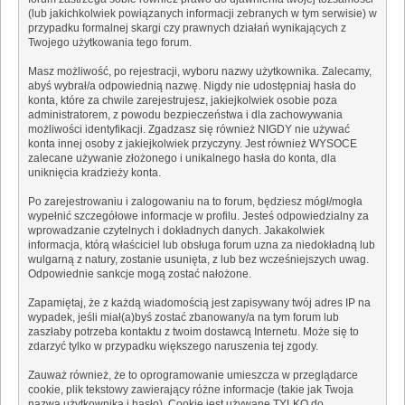
(lub jakichkolwiek powiązanych informacji zebranych w tym serwisie) w
przypadku formalnej skargi czy prawnych działań wynikających z
Twojego użytkowania tego forum.
Masz możliwość, po rejestracji, wyboru nazwy użytkownika. Zalecamy,
abyś wybrał/a odpowiednią nazwę. Nigdy nie udostępniaj hasła do
konta, które za chwile zarejestrujesz, jakiejkolwiek osobie poza
administratorem, z powodu bezpieczeństwa i dla zachowywania
możliwości identyfikacji. Zgadzasz się również NIGDY nie używać
konta innej osoby z jakiejkolwiek przyczyny. Jest również WYSOCE
zalecane używanie złożonego i unikalnego hasła do konta, dla
uniknięcia kradzieży konta.
Po zarejestrowaniu i zalogowaniu na to forum, będziesz mógł/mogła
wypełnić szczegółowe informacje w profilu. Jesteś odpowiedzialny za
wprowadzanie czytelnych i dokładnych danych. Jakakolwiek
informacja, którą właściciel lub obsługa forum uzna za niedokładną lub
wulgarną z natury, zostanie usunięta, z lub bez wcześniejszych uwag.
Odpowiednie sankcje mogą zostać nałożone.
Zapamiętaj, że z każdą wiadomością jest zapisywany twój adres IP na
wypadek, jeśli miał(a)byś zostać zbanowany/a na tym forum lub
zaszłaby potrzeba kontaktu z twoim dostawcą Internetu. Może się to
zdarzyć tylko w przypadku większego naruszenia tej zgody.
Zauważ również, że to oprogramowanie umieszcza w przeglądarce
cookie, plik tekstowy zawierający różne informacje (takie jak Twoja
nazwa użytkownika i hasło). Cookie jest używane TYLKO do