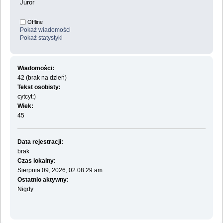
Juror
Offline
Pokaż wiadomości
Pokaż statystyki
Wiadomości:
42 (brak na dzień)
Tekst osobisty:
cytcyt:)
Wiek:
45
Data rejestracji:
brak
Czas lokalny:
Sierpnia 09, 2026, 02:08:29 am
Ostatnio aktywny:
Nigdy