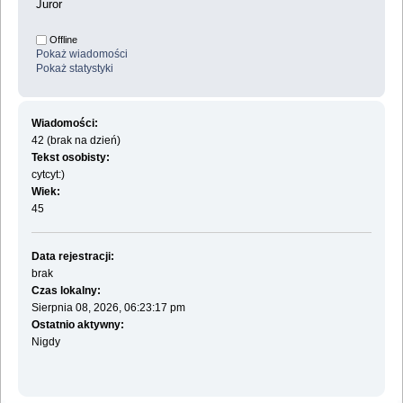
Juror
Offline
Pokaż wiadomości
Pokaż statystyki
Wiadomości:
42 (brak na dzień)
Tekst osobisty:
cytcyt:)
Wiek:
45
Data rejestracji:
brak
Czas lokalny:
Sierpnia 08, 2026, 06:23:17 pm
Ostatnio aktywny:
Nigdy