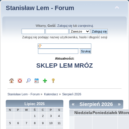
Stanisław Lem - Forum
Witamy,
Gość
.
Zaloguj się
lub
zarejestruj
.
Zaloguj się podając nazwę użytkownika, hasło i długość sesji
Aktualności:
SKLEP LEM MRÓZ
Stanisław Lem - Forum
»
Kalendarz
»
Sierpień 2026
«
Sierpień 2026
»
Lipiec 2026
N
P
W
Ś
C
P
S
Niedziela
Poniedziałek
Wtor
1
2
3
4
5
6
7
8
9
10
11