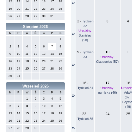
12
13
14
15
16
17
18
»
19
20
21
22
23
24
25
26
27
28
29
30
31
2
3
4
-
Tydzień
32
Sierpień 2026
Urodziny:
»
N
P
W
Ś
C
P
S
Stanislav
1
(50)
2
3
4
5
6
7
8
9
10
11
-
Tydzień
9
10
11
12
13
14
15
33
Urodziny:
16
17
18
19
20
21
22
Clapaucius (57)
»
23
24
25
26
27
28
29
30
31
16
17
18
-
Wrzesień 2026
Tydzień 34
Urodziny:
Urodzin
gumiska (46)
Ada
N
P
W
Ś
C
P
S
»
(67)
,
1
2
3
4
5
Peyma
6
7
8
9
10
11
12
(49)
13
14
15
16
17
18
19
23
24
25
-
Tydzień 35
20
21
22
23
24
25
26
»
27
28
29
30