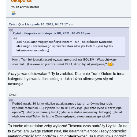
olkapolka
YaBB Administrator
Cytat: Q w Listopada 10, 2011, 04:07:17 am
Cytat: olkapolka w Listopada 08, 2011, 10:49:13 pm
Zaś Kalkulator mógłby skończyć niczem Trurl - na próbach tworzenia
idealnego i szczęśliwego społeczeństwa albo jak Golem - jeśli był tak
luksusowym modelem;)
Hmm, Trurl był jednak raczej wyższej generacji niż GOLEM - Wszechświaty
stwarzał... (Ciekawe co jeszcze umiał GOD, skoro był ultymatywnej?
)
A czy ja wartościowałam? Ty to zrobiłeś. Dla mnie Trurl i Golem to inna
kategoria bytowania literackiego - taka luźna alternatywa się mi
nasunęła.
Cytuj
Podróż trwała 30 lat (w okolice galaktycznego jądra - znów można robic
zgrubne rachunki). (...) Pytanie tu: to ile Tichy żyje, jaki czas życia ludzi w jego
epoce?(...)Tichy im planetę kupił (pytanie o status materialny Tichego(...)Ile lat
właściwie miał Tichy i ile lat ne Ziemi upłynęło, skoro znajomi go witali?
To trochę absurdalne żeby wyliczać Tichemu czas podróży i życia. Ja na
to zwróciłam uwagę żartem (fakt, nie dałam tam emotki) żeby podkreślić
metaforyczność tych podróży i ich groteskowość. Ta 8 minutowa podróż