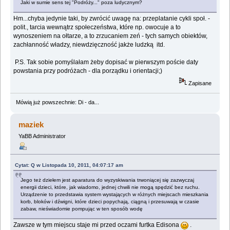
Jaki w sumie sens tej "Podróży..." poza ludycznym?
Hm...chyba jedynie taki, by zwrócić uwagę na: przeplatanie cykli społ. -
polit., tarcia wewnątrz społeczeństwa, które np. owocuje a to
wynoszeniem na ołtarze, a to zrzucaniem zeń - tych samych obiektów,
zachłanność władzy, niewdzięczność jakże ludzką itd.
P.S. Tak sobie pomyślałam żeby dopisać w pierwszym poście daty
powstania przy podróżach - dla porządku i orientacji;)
Zapisane
Mówią już powszechnie: Di - da...
maziek
YaBB Administrator
Cytat: Q w Listopada 10, 2011, 04:07:17 am
Jego też dziełem jest aparatura do wyzyskiwania trwoniącej się zazwyczaj
energii dzieci, które, jak wiadomo, jednej chwili nie mogą spędzić bez ruchu.
Urządzenie to przedstawia system wystających w różnych miejscach mieszkania
korb, bloków i dźwigni, które dzieci popychają, ciągną i przesuwają w czasie
zabaw, nieświadomie pompując w ten sposób wodę
Zawsze w tym miejscu staje mi przed oczami furtka Edisona
.