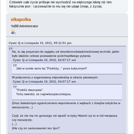
Człowiek całe życie próbuje nie wychodzić na większego idiotę niż nim
faktycznie jest - i przeważnie to mu się nie udaje (moje, z życia).
olkapolka
YaBB Administrator
Cytat: Q w Listopada 10, 2011, 05:11:01 pm
Ha, tu się przyznam do wyjątku od strumiennoświadomościowej techniki, jakim
było właśnie celowe postawienie podchwytliwego pytania:
Cytat: Q w Listopada 10, 2011, 04:07:17 am
Jaki w sumie sens tej "Podróży..." poza ludycznym?
W połaczeniu z sugerowaną odpowiedzią w zdaniu pierwszym:
Cytat: Q w Listopada 10, 2011, 04:07:17 am
"Podróż dwunasta".
Tichy twierdzi, że najniebezpieczniejsza.
(Oraz świadomym ograniczeniem wspominania o wątkach z dziejów tubylców w
streszczeniu...)
Czyli, że nie ma nic gorszego niż wpaść w tryby Historii czy to w roli mesjasza
czy
masażysty
.
(...)
(Ale czy on
samozwaniec
ten Ijon?