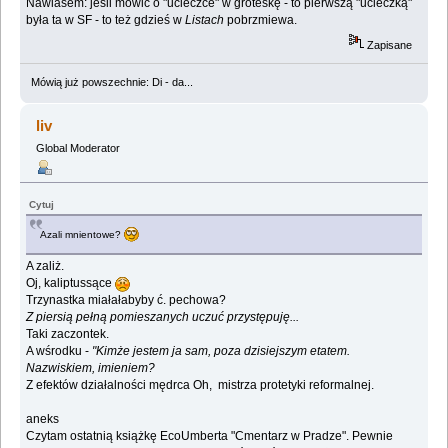
Nawiasem: jeśli mówić o "ucieczce" w groteskę - to pierwszą "ucieczką"
była ta w SF - to też gdzieś w
Listach
pobrzmiewa.
Zapisane
Mówią już powszechnie: Di - da...
liv
Global Moderator
Cytuj
Azali mnientowe?
A zaliż.
Oj, kaliptussące
Trzynastka miałałabyby ć. pechowa?
Z piersią pełną pomieszanych uczuć przystępuję...
Taki zaczontek.
A wśrodku -
"Kimże jestem ja sam, poza dzisiejszym etatem.
Nazwiskiem, imieniem?
Z efektów działalności mędrca Oh, mistrza protetyki reformalnej.
aneks
Czytam ostatnią książkę EcoUmberta "Cmentarz w Pradze". Pewnie