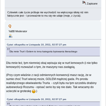
Zapisane
Człowiek całe życie próbuje nie wychodzić na większego idiotę niż nim
faktycznie jest - i przeważnie to mu się nie udaje (moje, z życia).
Q
YaBB Moderator
Cytat: olkapolka w Listopada 10, 2011, 02:57:27 pm
Dla mnie Trurl i Golem to inna kategoria bytowania literackiego
Dla mnie też, tym niemniej obaj wpisuja się w nurt lemowych (i nie tylko
lemowych) rozważań o tym, że maszyny nas zastąpią.
(Przy czym właśnie z racji odmiennych konwencji masz rację, że w
sumie choć Trurl wiecej może, GOLEM mądrzej gada. Po prostu
realistycznego ekwiwalentu Trurla - czyli bytu na tym szczeblu drabiny
autoewolucji Rozumu - opisać serio by się nie dało. Tak wracamy do
ucieczki w groteskę
.)
Cytat: olkapolka w Listopada 10, 2011, 02:57:27 pm