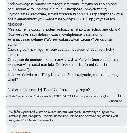
państwowego w randze starszego torturanta
i to tylko po znajomości.
Ijon Bladon
w roli założyciela religii i mesjasza ("Zwycięzca"?).
Trymon zmarł tragicznie, z roztargnienia zapomniawszy oddychać
- miał
coś z
autonomicznym układem nerwowym
(CCHS np.) czy taka ich
fizjologia?
Mesjasz
Tichy czczony, potem ogłoszony fałszywym (choc prawdziwy).
Rozwój cywilizacji dalszy - czasy wyglądajaće już znajomo.
Awaria, czasu cofanie ("Wbrew wskazówkom zegara" Dicka o tym
samym).
Czas się cofa, pamięć Tichego została (tubylców chyba nie). Tichy
młodnieje.
Cofnął się do niemowlaka (ograny chwyt, w Marvel Comics parę razy
stosowany), a nadal pamięta. Dorósł po drodze (pamieć nadal
zachowana?).
Ile lat właściwie miał Tichy i ile lat ne Ziemi upłynęło, skoro znajomi go
witali?
Jaki w sumie sens tej "Podróży..." poza ludycznym?
«
Ostatnia zmiana: Listopada 10, 2011, 04:18:41 am wysłana przez Q
»
Zapisane
"Wśród wydarzeń wszechświata nie ma ważnych i nieważnych, tylko my
różnie je postrzegamy. Podział na ważne i nieważne odbywa się w naszych
umysłach" - Marek Baraniecki