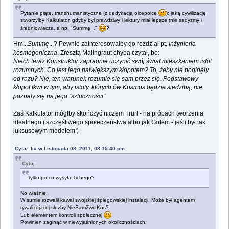
Pytanie piąte, transhumanistyczne (z dedykacją olcepolce
): jaką cywilizację
stworzyłby Kalkulator, gdyby był prawdziwy i lektury miał lepsze (nie sadyzmy i
średniowiecza, a np. "Summę..."
?
Hm...
Summę
...? Pewnie zainteresowałby go rozdział pt.
Inżynieria
kosmogoniczna
. Zresztą Malingraut chyba czytał, bo:
Niech teraz Konstruktor zapragnie uczynić swój świat mieszkaniem istot
rozumnych. Co jest jego największym kłopotem? To, żeby nie poginęły
od razu? Nie, ten warunek rozumie się sam przez się. Podstawowy
kłopot tkwi w tym, aby istoty, których ów Kosmos będzie siedzibą, nie
poznały się na jego "sztuczności".
Zaś Kalkulator mógłby skończyć niczem Trurl - na próbach tworzenia
idealnego i szczęśliwego społeczeństwa albo jak Golem - jeśli był tak
luksusowym modelem;)
Cytat: liv w Listopada 08, 2011, 08:15:40 pm
Cytuj
Tylko po co wysyła Tichego?
No właśnie.
W sumie rozwalił kawał swojskiej śpiegowskiej instalacji. Może był agentem
rywalizującej służby NieSamZwiaKos?
Lub elementem kontroli społecznej
Powinien zaginąć w niewyjaśnionych okolicznościach.