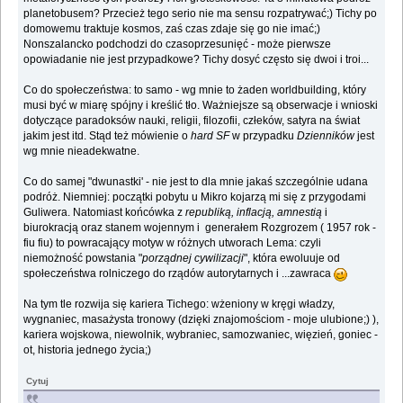
planetobusem? Przecież tego serio nie ma sensu rozpatrywać;) Tichy po
domowemu traktuje kosmos, zaś czas zdaje się go nie imać;)
Nonszalancko podchodzi do czasoprzesunięć - może pierwsze
opowiadanie nie jest przypadkowe? Tichy dosyć często się dwoi i troi...
Co do społeczeństwa: to samo - wg mnie to żaden worldbuilding, który
musi być w miarę spójny i kreślić tło. Ważniejsze są obserwacje i wnioski
dotyczące paradoksów nauki, religii, filozofii, człeków, satyra na świat
jakim jest itd. Stąd też mówienie o
hard SF
w przypadku
Dzienników
jest
wg mnie nieadekwatne.
Co do samej "dwunastki' - nie jest to dla mnie jakaś szczególnie udana
podróż. Niemniej: początki pobytu u Mikro kojarzą mi się z przygodami
Guliwera. Natomiast końcówka z
republiką, inflacją, amnestią
i
biurokracją oraz stanem wojennym i generałem Rozgrozem ( 1957 rok -
fiu fiu) to powracający motyw w różnych utworach Lema: czyli
niemożność powstania "
porządnej cywilizacji
", która ewoluuje od
społeczeństwa rolniczego do rządów autorytarnych i ...zawraca
Na tym tle rozwija się kariera Tichego: wżeniony w kręgi władzy,
wygnaniec, masażysta tronowy (dzięki znajomościom - moje ulubione;) ),
kariera wojskowa, niewolnik, wybraniec, samozwaniec, więzień, goniec -
ot, historia jednego życia;)
Cytuj