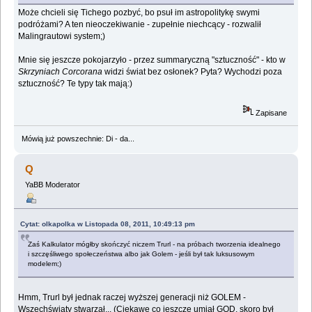
Może chcieli się Tichego pozbyć, bo psuł im astropolitykę swymi
podróżami? A ten nieoczekiwanie - zupełnie niechcący - rozwalił
Malingrautowi system;)
Mnie się jeszcze pokojarzyło - przez summaryczną "sztuczność" - kto w
Skrzyniach Corcorana
widzi świat bez osłonek? Pyta? Wychodzi poza
sztuczność? Te typy tak mają:)
Zapisane
Mówią już powszechnie: Di - da...
Q
YaBB Moderator
Cytat: olkapolka w Listopada 08, 2011, 10:49:13 pm
Zaś Kalkulator mógłby skończyć niczem Trurl - na próbach tworzenia idealnego
i szczęśliwego społeczeństwa albo jak Golem - jeśli był tak luksusowym
modelem;)
Hmm, Trurl był jednak raczej wyższej generacji niż GOLEM -
Wszechświaty stwarzał... (Ciekawe co jeszcze umiał GOD, skoro był