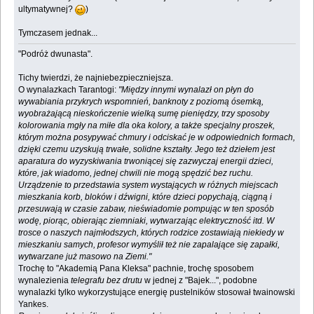
ultymatywnej?
)
Tymczasem jednak...
"Podróż dwunasta".
Tichy twierdzi, że najniebezpieczniejsza.
O wynalazkach Tarantogi:
"Między innymi wynalazł on płyn do
wywabiania przykrych wspomnień, banknoty z poziomą ósemką,
wyobrażającą nieskończenie wielką sumę pieniędzy, trzy sposoby
kolorowania mgły na miłe dla oka kolory, a także specjalny proszek,
którym można posypywać chmury i odciskać je w odpowiednich formach,
dzięki czemu uzyskują trwałe, solidne kształty. Jego też dziełem jest
aparatura do wyzyskiwania trwoniącej się zazwyczaj energii dzieci,
które, jak wiadomo, jednej chwili nie mogą spędzić bez ruchu.
Urządzenie to przedstawia system wystających w różnych miejscach
mieszkania korb, bloków i dźwigni, które dzieci popychają, ciągną i
przesuwają w czasie zabaw, nieświadomie pompując w ten sposób
wodę, piorąc, obierając ziemniaki, wytwarzając elektryczność itd. W
trosce o naszych najmłodszych, których rodzice zostawiają niekiedy w
mieszkaniu samych, profesor wymyślił też nie zapalające się zapałki,
wytwarzane już masowo na Ziemi."
Trochę to "Akademią Pana Kleksa" pachnie, trochę sposobem
wynalezienia
telegrafu bez drutu
w jednej z "Bajek...", podobne
wynalazki tylko wykorzystujące energię pustelników stosował twainowski
Yankes.