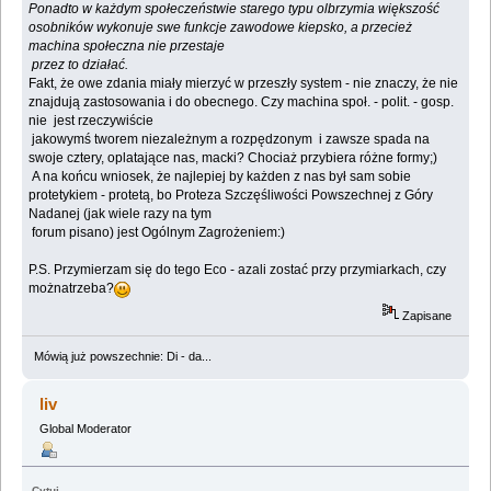
Ponadto w każdym społeczeństwie starego typu olbrzymia większość
osobników wykonuje swe funkcje zawodowe kiepsko, a przecież
machina społeczna nie przestaje
przez to działać.
Fakt, że owe zdania miały mierzyć w przeszły system - nie znaczy, że nie
znajdują zastosowania i do obecnego. Czy machina społ. - polit. - gosp.
nie jest rzeczywiście
jakowymś tworem niezależnym a rozpędzonym i zawsze spada na
swoje cztery, oplatające nas, macki? Chociaż przybiera różne formy;)
A na końcu wniosek, że najlepiej by każden z nas był sam sobie
protetykiem - protetą, bo Proteza Szczęśliwości Powszechnej z Góry
Nadanej (jak wiele razy na tym
forum pisano) jest Ogólnym Zagrożeniem:)
P.S. Przymierzam się do tego Eco - azali zostać przy przymiarkach, czy
możnatrzeba?
Zapisane
Mówią już powszechnie: Di - da...
liv
Global Moderator
Cytuj