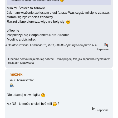
Miło mi. Śmiech to zdrowie.
Jak mam wrażenie, że jestem głupi (a przy Was często mi się to zdarza),
staram się być chociaż zabawny.
Raczej gibnę pierwszy, więc nie boję się.
offtopnie
Pospieszyli się z odpaleniem Nord-Streama.
Mogli to zrobić jutro.
«
Ostatnia zmiana: Listopada 10, 2011, 08:00:57 pm wysłana przez liv
»
Zapisane
Obecnie demokracja ma się dobrze – mniej więcej tak, jak republika rzymska w
czasach Oktawiana
maziek
YaBB Administrator
Nie udawaj niewiniątka
...
A z NS - to może chcieli być mili
?
Zapisane