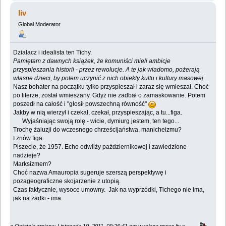
liv
Global Moderator
Działacz i idealista ten Tichy.
Pamiętam z dawnych książek, że komuniści mieli ambicje
przyspieszania historii - przez rewolucje. A te jak wiadomo, pożerają
własne dzieci, by potem uczynić z nich obiekty kultu i kultury masowej
Nasz bohater na początku tylko przyspieszał i zaraz się wmieszał. Choć
po literze, został wmieszany. Gdyż nie zadbał o zamaskowanie. Potem
poszedł na całość i "głosił powszechną równość"
Jakby w nią wierzył i czekał, czekał, przyspieszając, a tu...figa.
Wyjaśniając swoją rolę - wicie, dymiurg jestem, ten tego...
Trochę żaluzji do wczesnego chrześcijaństwa, manicheizmu?
I znów figa.
Piszecie, że 1957. Echo odwilży październikowej i zawiedzione
nadzieje?
Marksizmem?
Choć nazwa Amauropia sugeruje szerszą perspektywę i
pozageograficzne skojarzenie z utopią.
Czas faktycznie, wysoce umowny. Jak na wyprzódki, Tichego nie ima,
jak na zadki - ima.
«
Ostatnia zmiana: Listopada 10, 2011, 09:26:41 pm wysłana przez liv
»