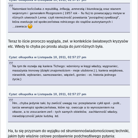
Natomiast końcówka z
republiką, inflacją, amnestią
i biurokracją oraz stanem
wojennym i generałem Rozgrozem ( 1957 rok - fiu fiu) to powracający motyw w
różnych utworach Lema: czyli niemożność powstania "
porządnej cywilizacji
",
która ewoluuje od społeczeństwa rolniczego do rządów autorytarnych i
...zawraca
Teraz to iście proroczo wygląda, zwł. w kontekście światowych kryzysów
etc. Wtedy to chyba po prostu aluzja do
junt
różnych była.
Cytat: olkapolka w Listopada 10, 2011, 02:57:27 pm
Na tym tle rozwija się kariera Tichego: wżeniony w kręgi władzy, wygnaniec,
masażysta tronowy (dzięki znajomościom - moje ulubione;) ), kariera wojskowa,
niewolnik, wybraniec, samozwaniec, więzień, goniec - ot, historia jednego
życia;)
Cytat: olkapolka w Listopada 10, 2011, 02:57:27 pm
Hm...chyba jedynie taki, by zwrócić uwagę na: przeplatanie cykli społ. - polit.,
tarcia wewnątrz społeczeństwa, które np. owocuje a to wynoszeniem na
ołtarze, a to zrzucaniem zeń - tych samych obiektów, zachłanność władzy,
niewdzięczność jakże ludzką itd.
Ha, tu się przyznam do wyjątku od strumiennoświadomościowej techniki,
jakim było właśnie celowe postawienie podchwytliwego pytania: