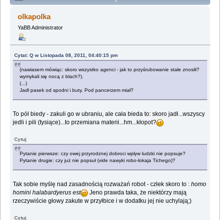
Lemologiczna [Dzienniki gwiazdowe] (Przeczytany
olkapolka
2262224 razy)
YaBB Administrator
Cytat: Q w Listopada 08, 2011, 04:40:15 pm
(nawiasem mówiąc: skoro wszystko agenci - jak to przyśrubowanie stałe znosili?
wymykali się nocą z blach?).
(...)
Jadł pasek od spodni i buty. Pod pancerzem miał?
To pół biedy - zakuli go w ubraniu, ale cała bieda to: skoro jadł...wszyscy
jedli i pili (tysiące)...to przemiana materii...hm...kłopot?
Cytuj
Pytanie pierwsze: czy owej przyrodznej dobroci wpływ ludzki nie popsuje?
Pytanie drugie: czy już nie popsuł (vide nawyki robo-lokaja Tichego)?
Tak sobie myślę nad zasadnością rozważań robot - człek skoro to :
homo
homini halabardyerus est
Jeno prawda taka, że niektórzy mają
rzeczywiście głowy zakute w przyłbice i w dodatku jej nie uchylają;)
Cytuj