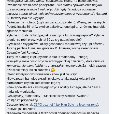
Rozciągacz lub, jeśli wolisz, spowalniacz czasu
, na bazie piecyka.
Zwolnienie czasu dość podejrzane -
"Na skutek spowolnienia upływu
czasu kichnięcie moje trwało pięć dób i gdy Tarantoga ponownie
otworzył aparat, ujrzał mnie ledwo przytomnego z wyczerpania"
. Na
hard
SF
to wszystko nie wygląda.
Rakieciarnia
Tichego (czyli ten garaż, co pytałem). Wiemy, że ma
strych
.
Podróż trwała 30 lat (w okolice galaktycznego jądra - znów można robic
zgrubne rachunki).
Pytanie tu: to ile Tichy żyje, jaki czas życia ludzi w jego epoce? Pytanie
drugie: co robił przez tych lat 30 że się gadać krępuje?
Cywilizacja Wygontów - ofiary gospodarki rabunkowej czy... pijaństwa?
Trochę pachną klimatami grotesek D. Adamsa, trochę stereotypem
Cyganów (vel Romów).
Tichy im planetę kupił (pytanie o status materialny Tichego).
W międzyczasie coś o obyczajach wygonckiej dzieciarni, która
obrzuca
komety kamieniami, jeździ na zmurszałych meteorach
. Za moich czasów
dzieci nie miały takich zabawek
.
Sześć kwintylionów kilometrów
- znów jest co liczyć...
Niewdzęczni hamulce ukradli (ciekawe z jaką nacją kojarzyli się
niemieckim
czytelnikom wobec tego?).
Znów spowalniacz - skutki jego użycia ocaliły Tichego, ale na
hard sF
nadal nie wyglądają.
Las błękitny
, humanoidy... "StarTrek" istny. A może "Avatar"?
Postęp im przyspieszył.
Czczony trochę jak
C3PO poźniej (i jak Han Solo na tyce noszony)
.
Polityka jak na Ziemi.
Niedawno był
bogiem
, a teraz dostał
godność pomocnika siepacza