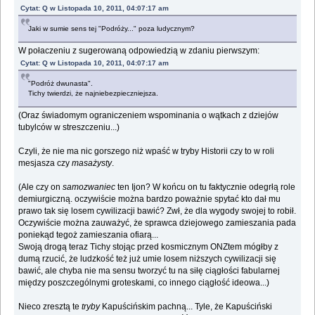
Cytat: Q w Listopada 10, 2011, 04:07:17 am
Jaki w sumie sens tej "Podróży..." poza ludycznym?
W połaczeniu z sugerowaną odpowiedzią w zdaniu pierwszym:
Cytat: Q w Listopada 10, 2011, 04:07:17 am
"Podróż dwunasta".
Tichy twierdzi, że najniebezpieczniejsza.
(Oraz świadomym ograniczeniem wspominania o wątkach z dziejów
tubylców w streszczeniu...)
Czyli, że nie ma nic gorszego niż wpaść w tryby Historii czy to w roli
mesjasza czy
masażysty
.
(Ale czy on
samozwaniec
ten Ijon? W końcu on tu faktycznie odegrłą role
demiurgiczną. oczywiście można bardzo poważnie spytać kto dał mu
prawo tak się losem cywilizacji bawić? Zwł, że dla wygody swojej to robił.
Oczywiście można zauważyć, że sprawca dziejowego zamieszania pada
poniekąd tegoż zamieszania ofiarą...
Swoją drogą teraz Tichy stojąc przed kosmicznym ONZtem mógłby z
dumą rzucić, że ludzkość też już umie losem niższych cywilizacji się
bawić, ale chyba nie ma sensu tworzyć tu na siłę ciągłości fabularnej
między poszczególnymi groteskami, co innego ciągłość ideowa...)
Nieco zresztą te
tryby
Kapuścińskim pachną... Tyle, że Kapuściński