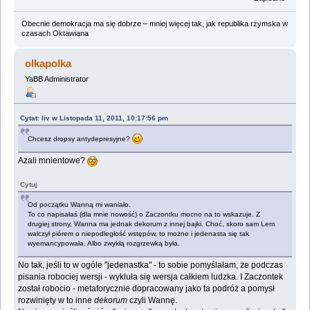
Obecnie demokracja ma się dobrze – mniej więcej tak, jak republika rzymska w
czasach Oktawiana
olkapolka
YaBB Administrator
Cytat: liv w Listopada 11, 2011, 10:17:56 pm
Chcesz dropsy antydepresyjne?
Azali mnientowe?
Cytuj
Od początku Wanną mi waniało.
To co napisałaś (dla mnie nowość) o Zaczontku mocno na to wskazuje. Z
drugiej strony, Wanna ma jednak dekorum z innej bajki. Choć, skoro sam Lem
walczył piórem o niepodległość wstępów, to możne i jedenasta się tak
wyemancypowała. Albo zwykłą rozgrzewką była.
No tak, jeśli to w ogóle "jedenastka" - to sobie pomyślałam, że podczas
pisania robociej wersji - wykluła się wersja całkiem ludzka. I Zaczontek
został robocio - metaforycznie dopracowany jako ta podróż a pomysł
rozwinięty w to inne
dekorum
czyli Wannę.