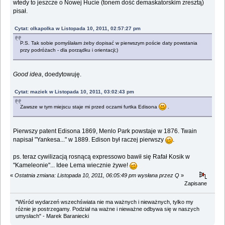
wtedy to jeszcze o Nowej Hucie (tonem dość demaskatorskim zresztą)
pisał.
Cytat: olkapolka w Listopada 10, 2011, 02:57:27 pm
P.S. Tak sobie pomyślałam żeby dopisać w pierwszym poście daty powstania
przy podróżach - dla porządku i orientacji;)
Good idea
, doedytowuję.
Cytat: maziek w Listopada 10, 2011, 03:02:43 pm
Zawsze w tym miejscu staje mi przed oczami furtka Edisona
.
Pierwszy patent Edisona 1869, Menlo Park powstaje w 1876. Twain
napisał "Yankesa..." w 1889. Edison był raczej pierwszy
.
ps. teraz cywilizacją rosnącą expressowo bawił się Rafał Kosik w
"Kameleonie"... Idee Lema wiecznie żywe!
«
Ostatnia zmiana: Listopada 10, 2011, 06:05:49 pm wysłana przez Q
»
Zapisane
"Wśród wydarzeń wszechświata nie ma ważnych i nieważnych, tylko my
różnie je postrzegamy. Podział na ważne i nieważne odbywa się w naszych
umysłach" - Marek Baraniecki