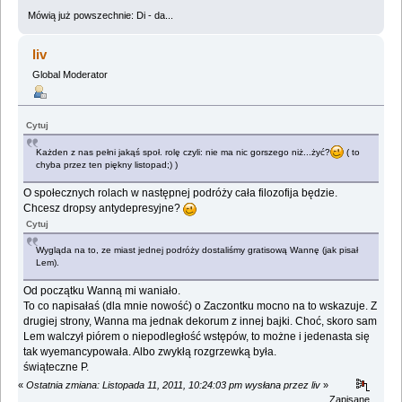
Mówią już powszechnie: Di - da...
liv
Global Moderator
Cytuj
Każden z nas pełni jakąś społ. rolę czyli: nie ma nic gorszego niż...żyć?
( to
chyba przez ten piękny listopad;) )
O społecznych rolach w następnej podróży cała filozofija będzie.
Chcesz dropsy antydepresyjne?
Cytuj
Wygląda na to, ze miast jednej podróży dostaliśmy gratisową Wannę (jak pisał
Lem).
Od początku Wanną mi waniało.
To co napisałaś (dla mnie nowość) o Zaczontku mocno na to wskazuje. Z
drugiej strony, Wanna ma jednak dekorum z innej bajki. Choć, skoro sam
Lem walczył piórem o niepodległość wstępów, to możne i jedenasta się
tak wyemancypowała. Albo zwykłą rozgrzewką była.
świąteczne P.
«
Ostatnia zmiana: Listopada 11, 2011, 10:24:03 pm wysłana przez liv
»
Zapisane