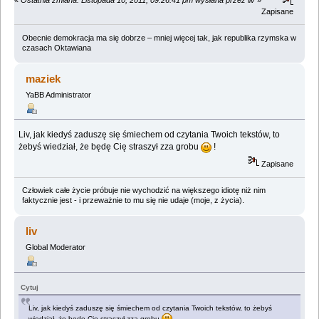
Zapisane
Obecnie demokracja ma się dobrze – mniej więcej tak, jak republika rzymska w
czasach Oktawiana
maziek
YaBB Administrator
Liv, jak kiedyś zaduszę się śmiechem od czytania Twoich tekstów, to
żebyś wiedział, że będę Cię straszył zza grobu
!
Zapisane
Człowiek całe życie próbuje nie wychodzić na większego idiotę niż nim
faktycznie jest - i przeważnie to mu się nie udaje (moje, z życia).
liv
Global Moderator
Cytuj
Liv, jak kiedyś zaduszę się śmiechem od czytania Twoich tekstów, to żebyś
wiedział, że będę Cię straszył zza grobu