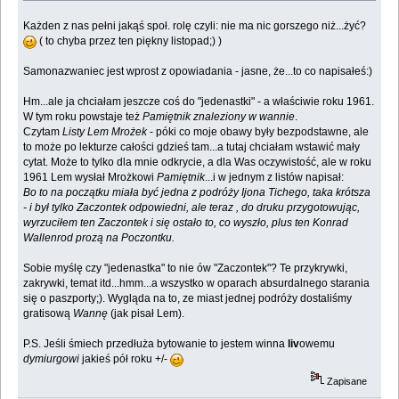
Każden z nas pełni jakąś społ. rolę czyli: nie ma nic gorszego niż...żyć?
( to chyba przez ten piękny listopad;) )
Samonazwaniec jest wprost z opowiadania - jasne, że...to co napisałeś:)
Hm...ale ja chciałam jeszcze coś do "jedenastki" - a właściwie roku 1961.
W tym roku powstaje też
Pamiętnik znaleziony w wannie
.
Czytam
Listy Lem Mrożek
- póki co moje obawy były bezpodstawne, ale
to może po lekturze całości gdzieś tam...a tutaj chciałam wstawić mały
cytat. Może to tylko dla mnie odkrycie, a dla Was oczywistość, ale w roku
1961 Lem wysłał Mrożkowi
Pamiętnik
...i w jednym z listów napisał:
Bo to na początku miała być jedna z podróży Ijona Tichego, taka krótsza
- i był tylko Zaczontek odpowiedni, ale teraz , do druku przygotowując,
wyrzuciłem ten Zaczontek i się ostało to, co wyszło, plus ten Konrad
Wallenrod prozą na Poczontku.
Sobie myślę czy "jedenastka" to nie ów "Zaczontek"? Te przykrywki,
zakrywki, temat itd...hmm...a wszystko w oparach absurdalnego starania
się o paszporty;). Wygląda na to, ze miast jednej podróży dostaliśmy
gratisową
Wannę
(jak pisał Lem).
P.S. Jeśli śmiech przedłuża bytowanie to jestem winna
liv
owemu
dymiurgowi
jakieś pół roku +/-
Zapisane