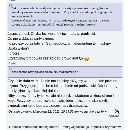
Fakt, że owe zdania miały mierzyć w przeszły system - nie znaczy, że nie
znajdują zastosowania i do obecnego. Czy machina społ. - polit. - gosp. nie
jest rzeczywiście
jakowymś tworem niezależnym a rozpędzonym i zawsze spada na swoje
cztery, oplatające nas, macki? Chociaż przybiera różne formy;)
Jasne, że jest. Chyba też kierunek już nadany, pantyjski.
Co nie wyklucza pintyjskiego.
I o protezy coraz łatwiej. Są nieodłącznym elementem tej machiny.
A jaki wybór?
(protez)
Czyżbyśmy próbowali zastąpić zbiorowo etat
Q
?
Cytuj
azali zostać przy przymiarkach, czy możnatrzeba?
Czyta się dobrze. Może nie ma tej iskry róży, czy wahadła, ale poziom
trzyma. Przygnębiające, bo o tej machinie od podszewki. Jak to u niego,
erudycyjne - tym bardziej dołuje.
Niby puszcza przy tym oko, ale nie bardzo wiadomo w którą stronę i do
kogo. Wszyscy bohaterowie (prawie, bom jeszcze nie skończył),
sympatyczni jak u Lema z czasów rasy drapieżców.
«
Ostatnia zmiana: Listopada 22, 2011, 10:59:52 am wysłana przez liv
»
Zapisane
Obecnie demokracja ma się dobrze – mniej więcej tak, jak republika rzymska w