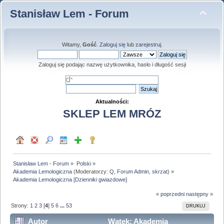
Stanisław Lem - Forum
Witamy,
Gość
.
Zaloguj się
lub
zarejestruj
.
Zaloguj się podając nazwę użytkownika, hasło i długość sesji
Aktualności:
SKLEP LEM MRÓZ
Stanisław Lem - Forum
»
Polski
»
Akademia Lemologiczna
(Moderatorzy:
Q
,
Forum Admin
,
skrzat
) »
Akademia Lemologiczna [Dzienniki gwiazdowe]
« poprzedni
następny »
Strony:
1
2
3
[
4
]
5
6
...
53
DRUKUJ
Autor
Wątek: Akademia