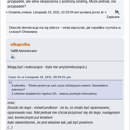
przypadek, ale silne skojarzenia z podróżą siódmą. Może jednak, nie
przypadek?
«
Ostatnia zmiana: Listopada 19, 2011, 01:03:54 am wysłana przez liv
»
Zapisane
Obecnie demokracja ma się dobrze – mniej więcej tak, jak republika rzymska w
czasach Oktawiana
olkapolka
YaBB Administrator
Mogą być i eukuszące - byle nie anyżemduszące;)
Cytat: liv w Listopada 18, 2011, 08:39:01 pm
A wśrodku -
"Kimże jestem ja sam, poza dzisiejszym etatem. Nazwiskiem,
imieniem?
Z efektów działalności mędrca Oh, mistrza protetyki reformalnej.
oraz:
Doszło do tego - mówił profesor - że to, co miało być opanowane,
opanowało nas. Nikt jednak nie chciał przyznać się do tego, następnym
zaś, koniecznym już krokiem
było stwierdzenie, że jest właśnie tak, jak być powinno.
(...)