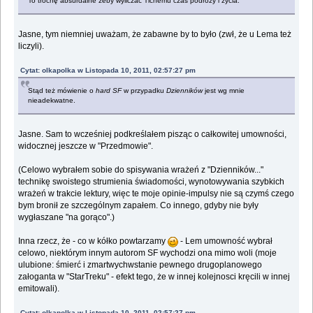
To trochę absurdalne żeby wyliczać Tichemu czas podróży i życia.
Jasne, tym niemniej uważam, że zabawne by to było (zwł, że u Lema też
liczyli).
Cytat: olkapolka w Listopada 10, 2011, 02:57:27 pm
Stąd też mówienie o
hard SF
w przypadku
Dzienników
jest wg mnie
nieadekwatne.
Jasne. Sam to wcześniej podkreślałem pisząc o całkowitej umowności,
widocznej jeszcze w "Przedmowie".
(Celowo wybrałem sobie do spisywania wrażeń z "Dzienników..."
technikę swoistego strumienia świadomości, wynotowywania szybkich
wrażeń w trakcie lektury, więc te moje opinie-impulsy nie są czymś czego
bym bronił ze szczególnym zapałem. Co innego, gdyby nie były
wygłaszane "na gorąco".)
Inna rzecz, że - co w kółko powtarzamy
- Lem umowność wybrał
celowo, niektórym innym autorom SF wychodzi ona mimo woli (moje
ulubione: śmierć i zmartwychwstanie pewnego drugoplanowego
załoganta w "StarTreku" - efekt tego, że w innej kolejnosci kręcili w innej
emitowali).
Cytat: olkapolka w Listopada 10, 2011, 02:57:27 pm