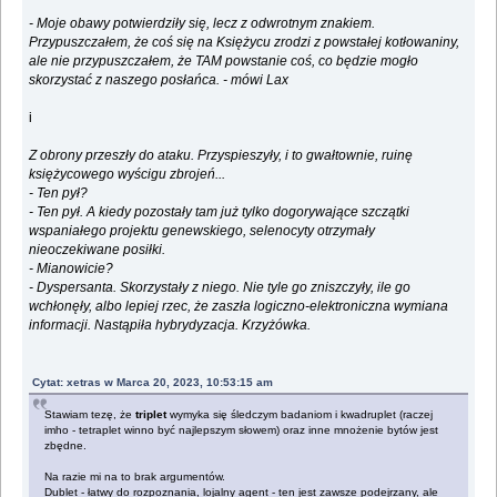
- Moje obawy potwierdziły się, lecz z odwrotnym znakiem.
Przypuszczałem, że coś się na Księżycu zrodzi z powstałej kotłowaniny,
ale nie przypuszczałem, że TAM powstanie coś, co będzie mogło
skorzystać z naszego posłańca. - mówi Lax
i
Z obrony przeszły do ataku. Przyspieszyły, i to gwałtownie, ruinę
księżycowego wyścigu zbrojeń...
- Ten pył?
- Ten pył. A kiedy pozostały tam już tylko dogorywające szczątki
wspaniałego projektu genewskiego, selenocyty otrzymały
nieoczekiwane posiłki.
- Mianowicie?
- Dyspersanta. Skorzystały z niego. Nie tyle go zniszczyły, ile go
wchłonęły, albo lepiej rzec, że zaszła logiczno-elektroniczna wymiana
informacji. Nastąpiła hybrydyzacja. Krzyżówka.
Cytat: xetras w Marca 20, 2023, 10:53:15 am
Stawiam tezę, że
triplet
wymyka się śledczym badaniom i kwadruplet (raczej
imho - tetraplet winno być najlepszym słowem) oraz inne mnożenie bytów jest
zbędne.
Na razie mi na to brak argumentów.
Dublet - łatwy do rozpoznania, lojalny agent - ten jest zawsze podejrzany, ale