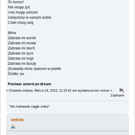
To horror!
Nie mogę żyć
I nie mogę umrzeć
Uwięziony w samym sobie
Ciało moją celą
Mina
Zabrała mi wzrok
Zabrała mi mowę
Zabrała mi słuch
Zabrała mi ręce
Zabrała mi nogi
Zabrała mi duszę
Zostawiła mnie żywcem w piekle
Źródło: jw.
Postwar american dream
«
Ostatnia zmiana: Marca 16, 2023, 11:19:41 am wysłana przez xetras
»
Zapisane
"ten mahawek ciągle znika"
xetras