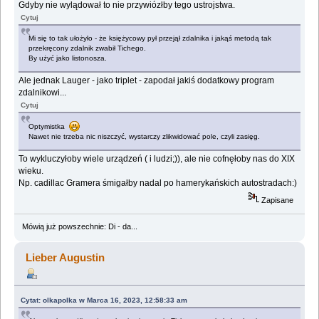
Gdyby nie wylądował to nie przywiózłby tego ustrojstwa.
Cytuj
Mi się to tak ułożyło - że księżycowy pył przejął zdalnika i jakąś metodą tak
przekręcony zdalnik zwabił Tichego.
By użyć jako listonosza.
Ale jednak Lauger - jako triplet - zapodał jakiś dodatkowy program
zdalnikowi...
Cytuj
Optymistka
Nawet nie trzeba nic niszczyć, wystarczy zlikwidować pole, czyli zasięg.
To wykluczyłoby wiele urządzeń ( i ludzi;)), ale nie cofnęłoby nas do XIX
wieku.
Np. cadillac Gramera śmigałby nadal po hamerykańskich autostradach:)
Zapisane
Mówią już powszechnie: Di - da...
Lieber Augustin
Cytat: olkapolka w Marca 16, 2023, 12:58:33 am