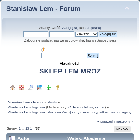
Stanisław Lem - Forum
Witamy,
Gość
.
Zaloguj się
lub
zarejestruj
.
Zaloguj się podając nazwę użytkownika, hasło i długość sesji
Aktualności:
SKLEP LEM MRÓZ
Stanisław Lem - Forum
»
Polski
»
Akademia Lemologiczna
(Moderatorzy:
Q
,
Forum Admin
,
skrzat
) »
Akademia Lemologiczna: [Pokój na Ziemi] - czyli reset przypadkiem wspomagany
« poprzedni
następny »
Strony:
1
...
13
14
[
15
]
DRUKUJ
Autor
Wątek: Akademia