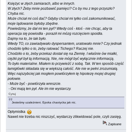
Księżyc w złych zamiarach, albo w innych.
W złych? Żeby mnie pozbawić pamięci? Co by mu z tego przyszło?
Chyba nic.
Może chciał mi coś dać? Gdyby chciał mi tylko coś zakomunikować,
moje lądowanie byłoby zbędne.
Powiedzmy, że dał mi ten pył? Wtedy coś - ktoś - nie chcąc, aby ta
operacja się powiodła - poraził mi mózg rozcięciem spoidła.
Dajmy na to, że tak było.
Wtedy TO, co zawiadywało dyspersantem, uratowało mnie? Czy jednak
chodziło tylko o to, żeby ratować Tichego? Raczej nie.
Chodziło o to, żeby przekaz dostał się na Ziemię. I właśnie ów miałki,
ciężki pył był tą informacją. Nie, nie mógł być wyłącznie informacją.
To było materialne. Miałem to przywieźć z sobą. Tak. W ten sposób część
łamigłówki składała się w większą całość. Ale nie w pełni zrozumiałą.
Więc najszybciej jak mogłem powtórzyłem tę hipotezę mojej drugiej
połowie.
- Może być - powtórzyła wreszcie.
- Oni mają ten pył. Ale im nie wystarczy.
Cytuj
Jesteśmy uzależnieni. Epoka chaotycka jak nic.
Optymistka
Nawet nie trzeba nic niszczyć, wystarczy zlikwidować pole, czyli zasięg.
Zapisane