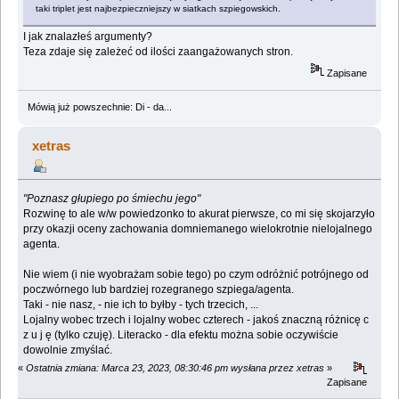
taki triplet jest najbezpieczniejszy w siatkach szpiegowskich.
I jak znalazłeś argumenty?
Teza zdaje się zależeć od ilości zaangażowanych stron.
Zapisane
Mówią już powszechnie: Di - da...
xetras
"Poznasz głupiego po śmiechu jego"
Rozwinę to ale w/w powiedzonko to akurat pierwsze, co mi się skojarzyło
przy okazji oceny zachowania domniemanego wielokrotnie nielojalnego
agenta.
Nie wiem (i nie wyobrażam sobie tego) po czym odróżnić potrójnego od
poczwórnego lub bardziej rozegranego szpiega/agenta.
Taki - nie nasz, - nie ich to byłby - tych trzecich, ...
Lojalny wobec trzech i lojalny wobec czterech - jakoś znaczną różnicę c
z u j ę (tylko czuję). Literacko - dla efektu można sobie oczywiście
dowolnie zmyślać.
«
Ostatnia zmiana: Marca 23, 2023, 08:30:46 pm wysłana przez xetras
»
Zapisane