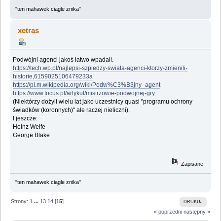
"ten mahawek ciągle znika"
xetras
Podwójni agenci jakoś łatwo wpadali.
https://tech.wp.pl/najlepsi-szpiedzy-swiata-agenci-ktorzy-zmienili-
historie,6159025106479233a
https://pl.m.wikipedia.org/wiki/Podw%C3%B3jny_agent
https://www.focus.pl/artykul/mistrzowie-podwojnej-gry
(Niektórzy dożyli wielu lat jako uczestnicy quasi "programu ochrony
świadków (koronnych)" ale raczej nieliczni).
I jeszcze:
Heinz Welfe
George Blake
Zapisane
"ten mahawek ciągle znika"
Strony:
1
...
13
14
[
15
]
DRUKUJ
« poprzedni
następny »