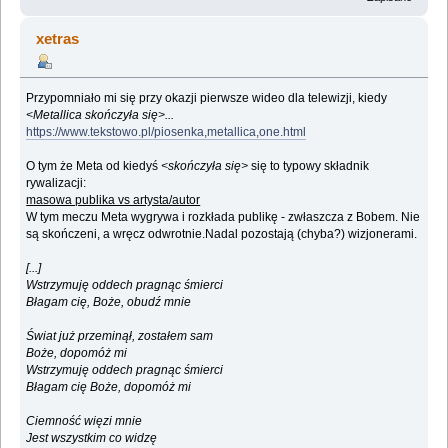
xetras
Przypomniało mi się przy okazji pierwsze wideo dla telewizji, kiedy
<Metallica skończyła się>...
https://www.tekstowo.pl/piosenka,metallica,one.html
O tym że Meta od kiedyś
<skończyła się>
się to typowy składnik
rywalizacji:
masowa publika vs artysta/autor
W tym meczu Meta wygrywa i rozkłada publikę - zwłaszcza z Bobem. Nie
są skończeni, a wręcz odwrotnie.Nadal pozostają (chyba?) wizjonerami.
[...]
Wstrzymuję oddech pragnąc śmierci
Błagam cię, Boże, obudź mnie
Świat już przeminął, zostałem sam
Boże, dopomóż mi
Wstrzymuję oddech pragnąc śmierci
Błagam cię Boże, dopomóż mi
Ciemność więzi mnie
Jest wszystkim co widzę