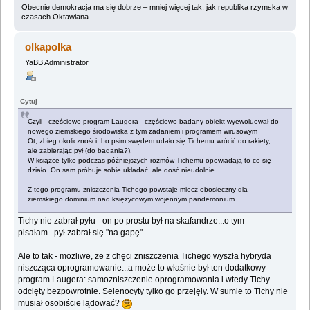
Obecnie demokracja ma się dobrze – mniej więcej tak, jak republika rzymska w
czasach Oktawiana
olkapolka
YaBB Administrator
Cytuj
Czyli - częściowo program Laugera - częściowo badany obiekt wyewoluował do
nowego ziemskiego środowiska z tym zadaniem i programem wirusowym
Ot, zbieg okoliczności, bo psim swędem udało się Tichemu wrócić do rakiety,
ale zabierając pył (do badania?).
W książce tylko podczas późniejszych rozmów Tichemu opowiadają to co się
działo. On sam próbuje sobie układać, ale dość nieudolnie.
Z tego programu zniszczenia Tichego powstaje miecz obosieczny dla
ziemskiego dominium nad księżycowym wojennym pandemonium.
Tichy nie zabrał pyłu - on po prostu był na skafandrze...o tym
pisałam...pył zabrał się "na gapę".
Ale to tak - możliwe, że z chęci zniszczenia Tichego wyszła hybryda
niszcząca oprogramowanie...a może to właśnie był ten dodatkowy
program Laugera: samozniszczenie oprogramowania i wtedy Tichy
odcięty bezpowrotnie. Selenocyty tylko go przejęły. W sumie to Tichy nie
musiał osobiście lądować?