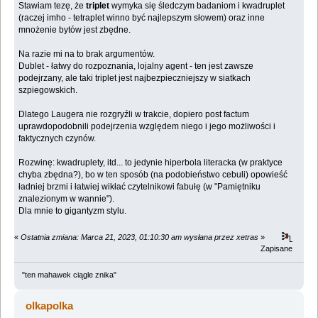
Stawiam tezę, że
triplet
wymyka się śledczym badaniom i kwadruplet
(raczej imho - tetraplet winno być najlepszym słowem) oraz inne
mnożenie bytów jest zbędne.
Na razie mi na to brak argumentów.
Dublet - łatwy do rozpoznania, lojalny agent - ten jest zawsze
podejrzany, ale taki triplet jest najbezpieczniejszy w siatkach
szpiegowskich.
Dlatego Laugera nie rozgryźli w trakcie, dopiero post factum
uprawdopodobnili podejrzenia względem niego i jego możliwości i
faktycznych czynów.
Rozwinę: kwadruplety, itd... to jedynie hiperbola literacka (w praktyce
chyba zbędna?), bo w ten sposób (na podobieństwo cebuli) opowieść
ładniej brzmi i łatwiej wikłać czytelnikowi fabułę (w "Pamiętniku
znalezionym w wannie").
Dla mnie to gigantyzm stylu.
«
Ostatnia zmiana: Marca 21, 2023, 01:10:30 am wysłana przez xetras
»
Zapisane
"ten mahawek ciągle znika"
olkapolka