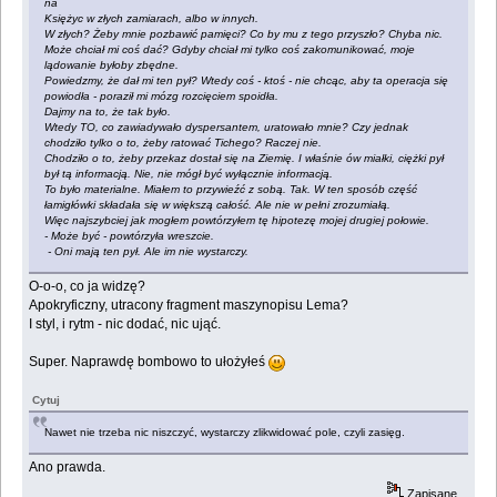
na
Księżyc w złych zamiarach, albo w innych.
W złych? Żeby mnie pozbawić pamięci? Co by mu z tego przyszło? Chyba nic.
Może chciał mi coś dać? Gdyby chciał mi tylko coś zakomunikować, moje
lądowanie byłoby zbędne.
Powiedzmy, że dał mi ten pył? Wtedy coś - ktoś - nie chcąc, aby ta operacja się
powiodła - poraził mi mózg rozcięciem spoidła.
Dajmy na to, że tak było.
Wtedy TO, co zawiadywało dyspersantem, uratowało mnie? Czy jednak
chodziło tylko o to, żeby ratować Tichego? Raczej nie.
Chodziło o to, żeby przekaz dostał się na Ziemię. I właśnie ów miałki, ciężki pył
był tą informacją. Nie, nie mógł być wyłącznie informacją.
To było materialne. Miałem to przywieźć z sobą. Tak. W ten sposób część
łamigłówki składała się w większą całość. Ale nie w pełni zrozumiałą.
Więc najszybciej jak mogłem powtórzyłem tę hipotezę mojej drugiej połowie.
- Może być - powtórzyła wreszcie.
- Oni mają ten pył. Ale im nie wystarczy.
O-o-o, co ja widzę?
Apokryficzny, utracony fragment maszynopisu Lema?
I styl, i rytm - nic dodać, nic ująć.
Super. Naprawdę bombowo to ułożyłeś
Cytuj
Nawet nie trzeba nic niszczyć, wystarczy zlikwidować pole, czyli zasięg.
Ano prawda.
Zapisane