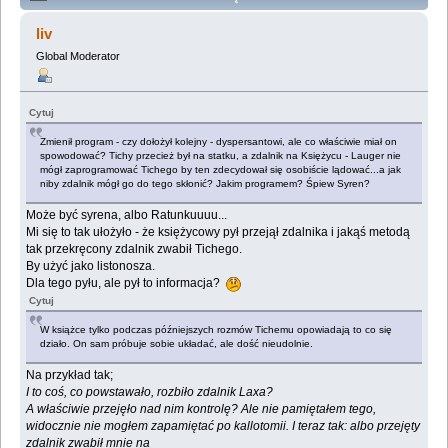
Lemologiczna: [Pokój na Ziemi] - czyli reset
liv
przypadkiem wspomagany (Przeczytany 888283 razy)
Global Moderator
Cytuj
Zmienił program - czy dołożył kolejny - dyspersantowi, ale co właściwie miał on
spowodować? Tichy przecież był na statku, a zdalnik na Księżycu - Lauger nie
mógł zaprogramować Tichego by ten zdecydował się osobiście lądować...a jak
niby zdalnik mógł go do tego skłonić? Jakim programem? Śpiew Syren?
Może być syrena, albo Ratunkuuuu...
Mi się to tak ułożyło - że księżycowy pył przejął zdalnika i jakąś metodą
tak przekręcony zdalnik zwabił Tichego.
By użyć jako listonosza.
Dla tego pyłu, ale pył to informacja?
Cytuj
W książce tylko podczas późniejszych rozmów Tichemu opowiadają to co się
działo. On sam próbuje sobie układać, ale dość nieudolnie.
Na przykład tak;
I to coś, co powstawało, rozbiło zdalnik Laxa?
A właściwie przejęło nad nim kontrolę? Ale nie pamiętałem tego,
widocznie nie mogłem zapamiętać po kallotomii. I teraz tak: albo przejęty
zdalnik zwabił mnie na