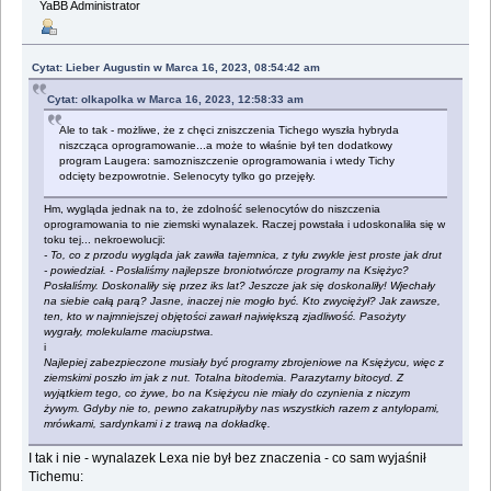
YaBB Administrator
Cytat: Lieber Augustin w Marca 16, 2023, 08:54:42 am
Cytat: olkapolka w Marca 16, 2023, 12:58:33 am
Ale to tak - możliwe, że z chęci zniszczenia Tichego wyszła hybryda
niszcząca oprogramowanie...a może to właśnie był ten dodatkowy
program Laugera: samozniszczenie oprogramowania i wtedy Tichy
odcięty bezpowrotnie. Selenocyty tylko go przejęły.
Hm, wygląda jednak na to, że zdolność selenocytów do niszczenia
oprogramowania to nie ziemski wynalazek. Raczej powstała i udoskonaliła się w
toku tej... nekroewolucji:
- To, co z przodu wygląda jak zawiła tajemnica, z tyłu zwykle jest proste jak drut
- powiedział. - Posłaliśmy najlepsze broniotwórcze programy na Księżyc?
Posłaliśmy. Doskonaliły się przez iks lat? Jeszcze jak się doskonaliły! Wjechały
na siebie całą parą? Jasne, inaczej nie mogło być. Kto zwyciężył? Jak zawsze,
ten, kto w najmniejszej objętości zawarł największą zjadliwość. Pasożyty
wygrały, molekularne maciupstwa.
i
Najlepiej zabezpieczone musiały być programy zbrojeniowe na Księżycu, więc z
ziemskimi poszło im jak z nut. Totalna bitodemia. Parazytarny bitocyd. Z
wyjątkiem tego, co żywe, bo na Księżycu nie miały do czynienia z niczym
żywym. Gdyby nie to, pewno zakatrupiłyby nas wszystkich razem z antylopami,
mrówkami, sardynkami i z trawą na dokładkę.
I tak i nie - wynalazek Lexa nie był bez znaczenia - co sam wyjaśnił
Tichemu: