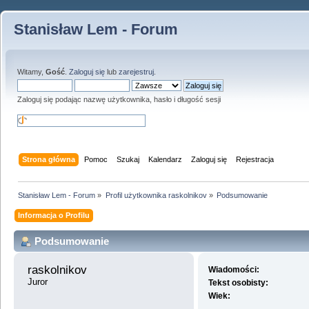
Stanisław Lem - Forum
Witamy,
Gość
.
Zaloguj się
lub
zarejestruj
.
Zaloguj się podając nazwę użytkownika, hasło i długość sesji
Strona główna
Pomoc
Szukaj
Kalendarz
Zaloguj się
Rejestracja
Stanisław Lem - Forum
»
Profil użytkownika raskolnikov
»
Podsumowanie
Informacja o Profilu
Podsumowanie
raskolnikov 
Wiadomości:
Juror
Tekst osobisty:
Wiek: