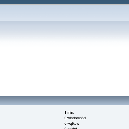
1 min.
0 wiadomości
0 wątków