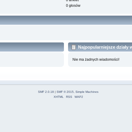
0 ankiet
0 głosów
Najpopularniejsze działy
Nie ma żadnych wiadomości!
SMF 2.0.18
|
SMF © 2015
,
Simple Machines
XHTML
RSS
WAP2