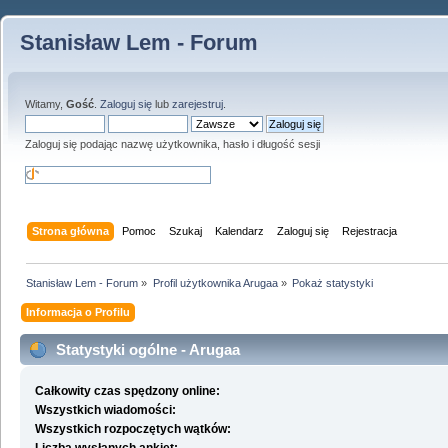
Stanisław Lem - Forum
Witamy,
Gość
.
Zaloguj się
lub
zarejestruj
.
Zaloguj się podając nazwę użytkownika, hasło i długość sesji
Strona główna
Pomoc
Szukaj
Kalendarz
Zaloguj się
Rejestracja
Stanisław Lem - Forum
»
Profil użytkownika Arugaa
»
Pokaż statystyki
Informacja o Profilu
Statystyki ogólne - Arugaa
Całkowity czas spędzony online:
Wszystkich wiadomości:
Wszystkich rozpoczętych wątków: