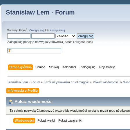
Stanisław Lem - Forum
Witamy,
Gość
.
Zaloguj się
lub
zarejestruj
.
Zaloguj się podając nazwę użytkownika, hasło i długość sesji
Strona główna
Pomoc
Szukaj
Kalendarz
Zaloguj się
Rejestracja
Stanisław Lem - Forum
»
Profil użytkownika cruel.magpie
»
Pokaż wiadomości
»
Wia
Informacja o Profilu
Pokaż wiadomości
Ta sekcja pozwala Ci zobaczyć wszystkie wiadomości wysłane przez tego użytkowni
Wiadomości
Pokaż wątki
Pokaż załączniki