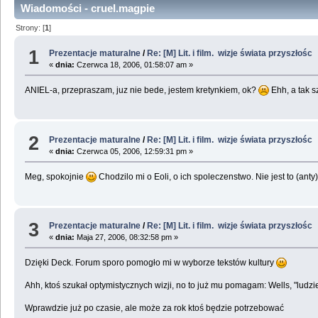
Wiadomości - cruel.magpie
Strony: [
1
]
1
Prezentacje maturalne
/
Re: [M] Lit. i film. wizje świata przyszłośc
«
dnia:
Czerwca 18, 2006, 01:58:07 am »
ANIEL-a, przepraszam, juz nie bede, jestem kretynkiem, ok?
Ehh, a tak s
2
Prezentacje maturalne
/
Re: [M] Lit. i film. wizje świata przyszłośc
«
dnia:
Czerwca 05, 2006, 12:59:31 pm »
Meg, spokojnie
Chodzilo mi o Eoli, o ich spoleczenstwo. Nie jest to (ant
3
Prezentacje maturalne
/
Re: [M] Lit. i film. wizje świata przyszłośc
«
dnia:
Maja 27, 2006, 08:32:58 pm »
Dzięki Deck. Forum sporo pomogło mi w wyborze tekstów kultury
Ahh, ktoś szukał optymistycznych wizji, no to już mu pomagam: Wells, "ludzi
Wprawdzie już po czasie, ale może za rok ktoś będzie potrzebować