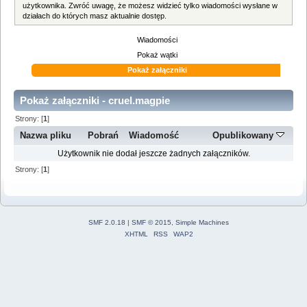
użytkownika. Zwróć uwagę, że możesz widzieć tylko wiadomości wysłane w
działach do których masz aktualnie dostęp.
Wiadomości
Pokaż wątki
Pokaż załączniki
Pokaż załączniki - cruel.magpie
Strony: [
1
]
Nazwa pliku
Pobrań
Wiadomość
Opublikowany
Użytkownik nie dodał jeszcze żadnych załączników.
Strony: [
1
]
SMF 2.0.18
|
SMF © 2015
,
Simple Machines
XHTML
RSS
WAP2