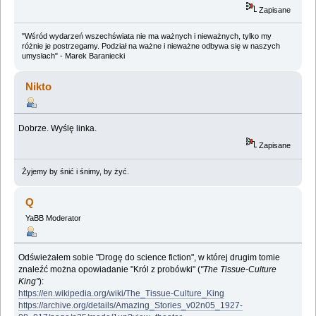
Zapisane
"Wśród wydarzeń wszechświata nie ma ważnych i nieważnych, tylko my
różnie je postrzegamy. Podział na ważne i nieważne odbywa się w naszych
umysłach" - Marek Baraniecki
Nikto
Dobrze. Wyślę linka.
Zapisane
Żyjemy by śnić i śnimy, by żyć.
Q
YaBB Moderator
Odświeżałem sobie "Drogę do science fiction", w której drugim tomie
znaleźć można opowiadanie "Król z probówki" (
"The Tissue-Culture
King"
):
https://en.wikipedia.org/wiki/The_Tissue-Culture_King
https://archive.org/details/Amazing_Stories_v02n05_1927-