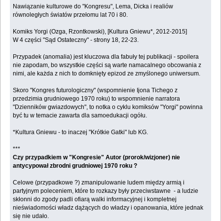
Nawiązanie kulturowe do "Kongresu", Lema, Dicka i realiów
równoległych światów przełomu lat 70 i 80.
Komiks Yorgi (Ozga, Rzontkowski), [Kultura Gniewu*, 2012-2015]
W 4 części "Sąd Ostateczny" - strony 18, 22-23.
Przypadek (anomalia) jest kluczowa dla fabuły tej publikacji - spoilera
nie zapodam, bo wszystkie części są warte namacalnego obcowania z
nimi, ale każda z nich to domknięty epizod ze zmyślonego uniwersum.
Skoro "Kongres futurologiczny" (wspomnienie Ijona Tichego z
przedzimia grudniowego 1970 roku) to wspomnienie narratora
"Dzienników gwiazdowych", to notka o cyklu komiksów "Yorgi" powinna
być tu w temacie zawarta dla samoedukacji ogółu.
*Kultura Gniewu - to inaczej "Krótkie Gatki" lub KG.
***
Czy przypadkiem w "Kongresie" Autor (prorok/wizjoner) nie
antycypował zbrodni grudniowej 1970 roku ?
Celowe (przypadkowe ?) zmanipulowanie ludem między armią i
partyjnym poleceniem, które to rozkazy były przeciwstawne - a ludzie
skłonni do zgody padli ofiarą walki informacyjnej i kompletnej
nieświadomości władz dążących do władzy i opanowania, które jednak
się nie udało.