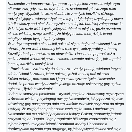
Hascombe zademonstrował preparat z przejęciem znacznie większym
niż wówczas, gdy miał do czynienia ze studentami pierwszego roku
medycyny. Wyjaśnił, że krew składa się z małych ludzików różnego
rodzaju żyjących własnym życiem, a my, podglądając, uzyskujemy nowe
źródło władzy nad nimi. Starszyźnie to mniej lub bardziej zaimponowało.
W każdym razie widok tych tysięcy drobinek w miejscu, gdzie przedtem
nic nie widzieli, uzmysłowił im, że biały posiada moc, dzięki której
mógłby z niego być pożądany sługa.
W żadnym wypadku nie chcieli pokusić się o obejrzenie własnej krwi w
obawie, że ten widok oddałby ich w ręce tych, którzy próbkę zobaczą.
Kazali jednak pobrać krew od niewolnika. Hascombe poprosił też o
ptaka i zdołał wzbudzić pewne zainteresowanie pokazując, jak zupełnie
inne są ludziki w ptasiej krwi.
‒ Powiedz im ‒ zwrócił się do tłumacza ‒ że dysponuję wieloma innymi
zdolnościami i czarami, które pokażę, jeżeli zechcą dać mi czas.
Krótko mówiąc, darowano mu i jego towarzyszom życie. Hascombe
dodał, że poznał wtedy uczucie, jakiego doznaje oskarżony, gdy sędzia
ogłasza: „Tydzień więzienia“.
Jeden ze starszych plemienia ‒ wysoki, potężnie zbudowany mężczyzna
w średnim wieku - przyciągnął uwagę Hascombe’a, który poczuł się mile
zdziwiony, gdy następnego dnia ten właśnie człowiek przyszedł do niego
z wizytą. Ze względu na połączenie cech męża stanu i duchowego
Hascombe dał mu później przydomek Książę-Biskup; naprawdę jednak
nazywał się on Bugala. Jego pragnienie bliższego zapoznania się z
tajemniczymi umiejętnościami i zasobami wiedzy Hascombe’a
dorównywało dążeniu tego drugiego, by jak najwięcej dowiedzieć się o