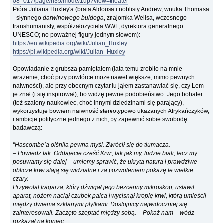
08_017/page/n35/mode/1up?view=theater
Pióra Juliana Huxley'a (brata Aldousa i noblisty Andrew, wnuka Thomasa
- słynnego
darwinowego buldoga
, znajomka Wellsa, wczesnego
transhumanisty, współzałożyciela WWF, dyrektora generalnego
UNESCO; no poważnej figury jednym słowem):
https://en.wikipedia.org/wiki/Julian_Huxley
https://pl.wikipedia.org/wiki/Julian_Huxley
Opowiadanie z grubsza pamiętałem (lata temu zrobiło na mnie
wrażenie, choć przy powtórce może nawet większe, mimo pewnych
naiwności), ale przy obecnym czytaniu jąłem zastanawiać się, czy Lem
je znał (i się inspirował), bo widzę pewne podobieństwo. Jego bohater
(też szalony naukowiec, choć innymi dziedzinami się parający),
wykorzystuje bowiem naiwność stereotypowo ukazanych Afrykańczyków,
i ambicje polityczne jednego z nich, by zapewnić sobie swobodę
badawczą:
"Hascombe’a olśniła pewna myśl. Zwrócił się do tłumacza.
‒ Powiedz tak: Oddajecie cześć Krwi, tak jak my, ludzie biali; lecz my
posuwamy się dalej ‒ umiemy sprawić, że ukryta natura i prawdziwe
oblicze krwi stają się widzialne i za pozwoleniem pokażę te wielkie
czary.
Przywołał tragarza, który dźwigał jego bezcenny mikroskop, ustawił
aparat, nożem naciął czubek palca i wycisnął kroplę krwi, którą umieścił
między dwiema szklanymi płytkami. Dostojnicy najwidoczniej się
zainteresowali. Zaczęto szeptać między sobą. ‒ Pokaż nam ‒ wódz
rozkazał na koniec.