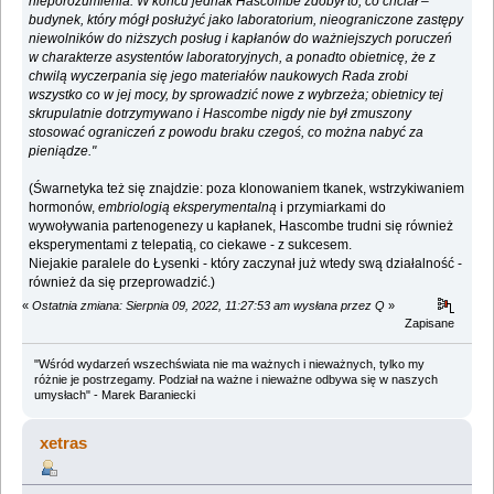
nieporozumienia. W końcu jednak Hascombe zdobył to, co chciał ‒
budynek, który mógł posłużyć jako laboratorium, nieograniczone zastępy
niewolników do niższych posług i kapłanów do ważniejszych poruczeń
w charakterze asystentów laboratoryjnych, a ponadto obietnicę, że z
chwilą wyczerpania się jego materiałów naukowych Rada zrobi
wszystko co w jej mocy, by sprowadzić nowe z wybrzeża; obietnicy tej
skrupulatnie dotrzymywano i Hascombe nigdy nie był zmuszony
stosować ograniczeń z powodu braku czegoś, co można nabyć za
pieniądze."
(Śwarnetyka też się znajdzie: poza klonowaniem tkanek, wstrzykiwaniem
hormonów,
embriologią eksperymentalną
i przymiarkami do
wywoływania partenogenezy u kapłanek, Hascombe trudni się również
eksperymentami z telepatią, co ciekawe - z sukcesem.
Niejakie paralele do Łysenki - który zaczynał już wtedy swą działalność -
również da się przeprowadzić.)
«
Ostatnia zmiana: Sierpnia 09, 2022, 11:27:53 am wysłana przez Q
»
Zapisane
"Wśród wydarzeń wszechświata nie ma ważnych i nieważnych, tylko my
różnie je postrzegamy. Podział na ważne i nieważne odbywa się w naszych
umysłach" - Marek Baraniecki
xetras