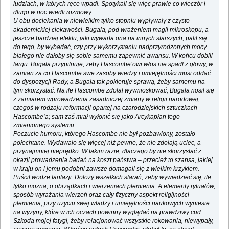
ludziach, w których ręce wpadł. Spotykali się więc prawie co wieczór i
długo w noc wiedli rozmowy.
U obu dociekania w niewielkim tylko stopniu wypływały z czysto
akademickiej ciekawości. Bugala, pod wrażeniem magii mikroskopu, a
jeszcze bardziej efektu, jaki wywarła ona na innych starszych, palił się
do tego, by wybadać, czy przy wykorzystaniu nadprzyrodzonych mocy
białego nie dałoby się sobie samemu zapewnić awansu. W końcu dobili
targu. Bugala przypilnuje, żeby Hascombe’owi włos nie spadł z głowy, w
zamian za co Hascombe swe zasoby wiedzy i umiejętności musi oddać
do dyspozycji Rady, a Bugala tak pokieruje sprawą, żeby samemu na
tym skorzystać. Na ile Hascombe zdołał wywnioskować, Bugala nosił się
z zamiarem wprowadzenia zasadniczej zmiany w religii narodowej,
czegoś w rodzaju reformacji opartej na czarodziejskich sztuczkach
Hascombe’a; sam zaś miał wyłonić się jako Arcykapłan tego
zmienionego systemu.
Poczucie humoru, którego Hascombe nie był pozbawiony, zostało
połechtane. Wydawało się więcej niż pewne, że nie zdołają uciec, a
przynajmniej nieprędko. W takim razie, dlaczego by nie skorzystać z
okazji prowadzenia badań na koszt państwa ‒ przecież to szansa, jakiej
w kraju on i jemu podobni zawsze domagali się z wielkim krzykiem.
Puścił wodze fantazji. Dołoży wszelkich starań, żeby wywiedzieć się, ile
tylko można, o obrządkach i wierzeniach plemienia. A elementy rytuałów,
sposób wyrażania wierzeń oraz cały fizyczny aspekt religijności
plemienia, przy użyciu swej władzy i umiejętności naukowych wyniesie
na wyżyny, które w ich oczach powinny wyglądać na prawdziwy cud.
Szkoda mojej fatygi, żeby relacjonować wszystkie rokowania, niewypały,