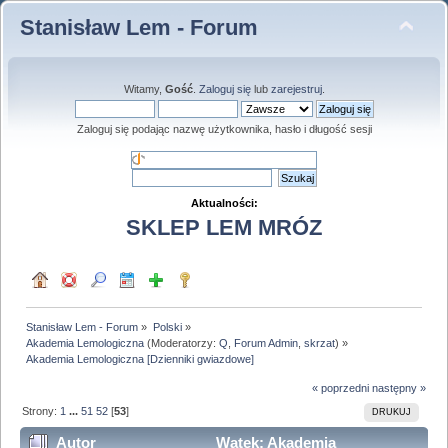
Stanisław Lem - Forum
Witamy,
Gość
.
Zaloguj się
lub
zarejestruj
.
Zaloguj się podając nazwę użytkownika, hasło i długość sesji
Aktualności:
SKLEP LEM MRÓZ
Stanisław Lem - Forum
»
Polski
»
Akademia Lemologiczna
(Moderatorzy:
Q
,
Forum Admin
,
skrzat
) »
Akademia Lemologiczna [Dzienniki gwiazdowe]
« poprzedni
następny »
Strony:
1
...
51
52
[
53
]
DRUKUJ
Autor
Wątek: Akademia