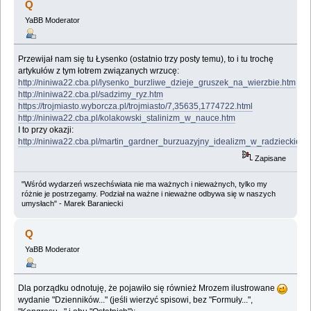
Q
YaBB Moderator
Przewijał nam się tu Łysenko (ostatnio trzy posty temu), to i tu trochę
artykułów z tym łotrem związanych wrzucę:
http://niniwa22.cba.pl/lysenko_burzliwe_dzieje_gruszek_na_wierzbie.htm
http://niniwa22.cba.pl/sadzimy_ryz.htm
https://trojmiasto.wyborcza.pl/trojmiasto/7,35635,1774722.html
http://niniwa22.cba.pl/kolakowski_stalinizm_w_nauce.htm
I to przy okazji:
http://niniwa22.cba.pl/martin_gardner_burzuazyjny_idealizm_w_radzieckiej_
Zapisane
"Wśród wydarzeń wszechświata nie ma ważnych i nieważnych, tylko my
różnie je postrzegamy. Podział na ważne i nieważne odbywa się w naszych
umysłach" - Marek Baraniecki
Q
YaBB Moderator
Dla porządku odnotuję, że pojawiło się również Mrozem ilustrowane
wydanie "Dzienników..." (jeśli wierzyć spisowi, bez "Formuły...",