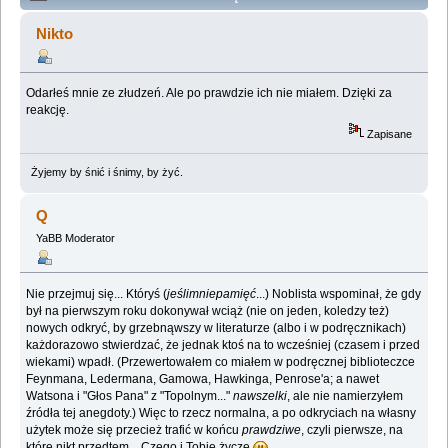
Lemologiczna [Dzienniki gwiazdowe] (Przeczytany
Nikto
2261710 razy)
Odarłeś mnie ze złudzeń. Ale po prawdzie ich nie miałem. Dzięki za
reakcję.
Zapisane
Żyjemy by śnić i śnimy, by żyć.
Q
YaBB Moderator
Nie przejmuj się... Któryś (
jeślimniepamięć
...) Noblista wspominał, że gdy
był na pierwszym roku dokonywał wciąż (nie on jeden, koledzy też)
nowych odkryć, by grzebnąwszy w literaturze (albo i w podręcznikach)
każdorazowo stwierdzać, że jednak ktoś na to wcześniej (czasem i przed
wiekami) wpadł. (Przewertowałem co miałem w podręcznej biblioteczce
Feynmana, Ledermana, Gamowa, Hawkinga, Penrose'a; a nawet
Watsona i "Głos Pana" z "Topolnym..."
nawszelki
, ale nie namierzyłem
źródła tej anegdoty.) Więc to rzecz normalna, a po odkryciach na własny
użytek może się przecież trafić w końcu
prawdziwe
, czyli pierwsze, na
które nikt przedtem... Czego i Tobie życzę
.