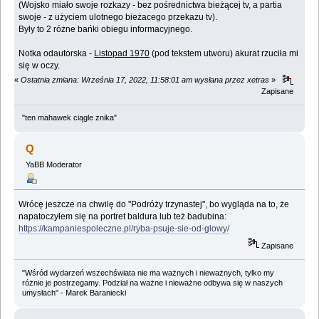
(Wojsko miało swoje rozkazy - bez pośrednictwa bieżącej tv, a partia
swoje - z użyciem ulotnego bieżacego przekazu tv).
Były to 2 różne bańki obiegu informacyjnego.
Notka odautorska -
Listopad 1970
(pod tekstem utworu) akurat rzuciła mi
się w oczy.
«
Ostatnia zmiana: Września 17, 2022, 11:58:01 am wysłana przez xetras
»
Zapisane
"ten mahawek ciągle znika"
Q
YaBB Moderator
Wrócę jeszcze na chwilę do "Podróży trzynastej", bo wygląda na to, że
napatoczyłem się na portret baldura lub też badubina:
https://kampaniespoleczne.pl/ryba-psuje-sie-od-glowy/
Zapisane
"Wśród wydarzeń wszechświata nie ma ważnych i nieważnych, tylko my
różnie je postrzegamy. Podział na ważne i nieważne odbywa się w naszych
umysłach" - Marek Baraniecki