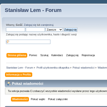
Stanisław Lem - Forum
Witamy,
Gość
.
Zaloguj się
lub
zarejestruj
.
Zaloguj się podając nazwę użytkownika, hasło i długość sesji
Strona główna
Pomoc
Szukaj
Kalendarz
Zaloguj się
Rejestracja
Stanisław Lem - Forum
»
Profil użytkownika olkapolka
»
Pokaż wiadomości
»
Wiadom
Informacja o Profilu
Pokaż wiadomości
Ta sekcja pozwala Ci zobaczyć wszystkie wiadomości wysłane przez tego użytkowni
Wiadomości
Pokaż wątki
Pokaż załączniki