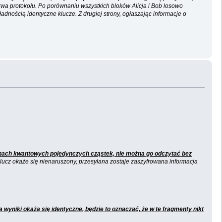
azwa protokołu. Po porównaniu wszystkich bloków Alicja i Bob losowo
dnością identyczne klucze. Z drugiej strony, ogłaszając informacje o
anach kwantowych pojedynczych cząstek, nie można go odczytać bez
ucz okaże się nienaruszony, przesyłana zostaje zaszyfrowana informacja
 wyniki okażą się identyczne, będzie to oznaczać, że w te fragmenty nikt