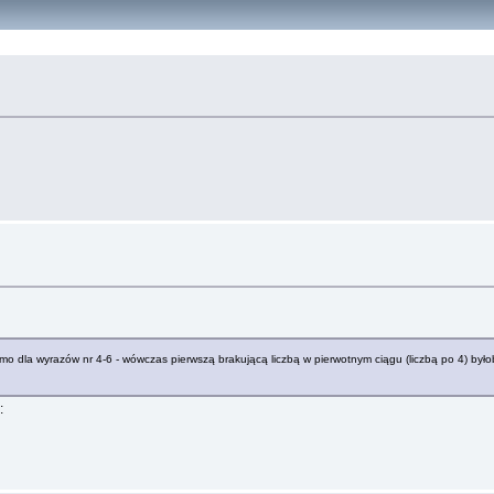
amo dla wyrazów nr 4-6 - wówczas pierwszą brakującą liczbą w pierwotnym ciągu (liczbą po 4) był
: