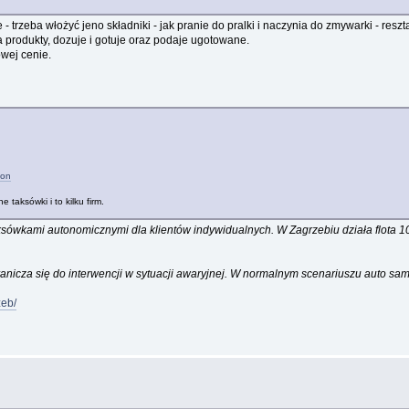
zeba włożyć jeno składniki - jak pranie do pralki i naczynia do zmywarki - reszta
 produkty, dozuje i gotuje oraz podaje ugotowane.
owej cenie.
don
taksówki i to kilku firm.
ksówkami autonomicznymi dla klientów indywidualnych. W Zagrzebiu działa flota 1
anicza się do interwencji w sytuacji awaryjnej. W normalnym scenariuszu auto samo
zeb/