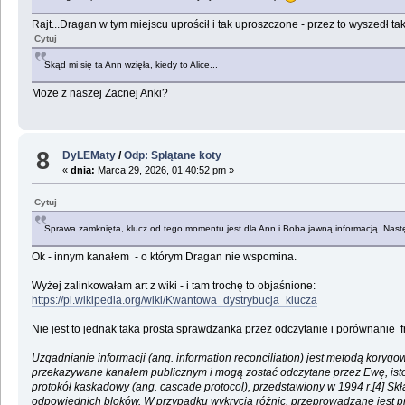
Rajt...Dragan w tym miejscu uprościł i tak uproszczone - przez to wyszedł tak
Cytuj
Skąd mi się ta Ann wzięła, kiedy to Alice...
Może z naszej Zacnej Anki?
8
DyLEMaty
/
Odp: Splątane koty
«
dnia:
Marca 29, 2026, 01:40:52 pm »
Cytuj
Sprawa zamknięta, klucz od tego momentu jest dla Ann i Boba jawną informacją. Nastę
Ok - innym kanałem - o którym Dragan nie wspomina.
Wyżej zalinkowałam art z wiki - i tam trochę to objaśnione:
https://pl.wikipedia.org/wiki/Kwantowa_dystrybucja_klucza
Nie jest to jednak taka prosta sprawdzanka przez odczytanie i porównanie 
Uzgadnianie informacji (ang. information reconciliation) jest metodą koryg
przekazywane kanałem publicznym i mogą zostać odczytane przez Ewę, istot
protokół kaskadowy (ang. cascade protocol), przedstawiony w 1994 r.[4] S
odpowiednich bloków. W przypadku wykrycia różnic, przeprowadzane jest prz