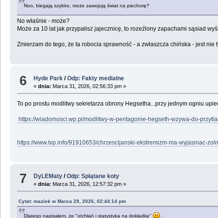
Noo, biegają szybko, może zawojują świat na piechotę?
No właśnie - może?
Może za 10 lat jak przypalisz jajecznicę, to rozeźlony zapachami sąsiad w
Zmierzam do tego, że ta robocia sprawność - a zwłaszcza chińska - jest nie
6
Hyde Park
/
Odp: Fakty medialne
«
dnia:
Marca 31, 2026, 02:56:33 pm »
To po prostu modlitwy sekretarza obrony Hegsetha...przy jednym ogniu upiec
https://wiadomosci.wp.pl/modlitwy-w-pentagonie-hegseth-wzywa-do-przy
https://www.tvp.info/91910653/chrzescijanski-ekstremizm-ma-wyjasniac-zol
7
DyLEMaty
/
Odp: Splątane koty
«
dnia:
Marca 31, 2026, 12:57:32 pm »
Cytat: maziek w Marca 29, 2026, 02:44:14 pm
Dlatego napisałem, że "otchłań i statystyka na dokładkę"
.