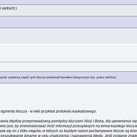
i wytrych;)
pnie ustaloną część tych kluczy porównali kanałem klasycznym (np. przez telefon).
fragmentu klucza - w wiki przykład protokołu kaskadowego:
owania błędów przeprowadzaną pomiędzy kluczami Alicji i Boba, dla upewnienia się
ne jest, by zminimalizować ilość informacji przesyłanych na temat każdego klucz
kłada się on z kilku etapów, w których za każdym razem porównywane klucze są dz
eszukiwanie binarne w celu znalezienia i naprawienia błędu. Jeśli zostanie znale