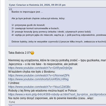
Cytat: Cetarian w Kwietnia 24, 2026, 09:39:15 pm
Bardzo to imponujące jest …
Ale ja bym jednak chętnie zobaczył robota, który:
1/- przyszywa guzik do koszuli;
2/- zawiązuje komuś sznurowadła w butach,
3/- prasuje koszulę (przy pomocy żelazka i deski, używanych przez ludzi);
4/- wybija po jednym jajka do miseczki, wącha je, i, jeśli pachną odpowiednio, przelewa
Dobrze byłoby, żeby te wszystkie czynności (i jeszcze kilka innych, zwłaszcza w kuchni
Taka Babcia 2.0?
Niemniej są urządzenia, które te rzeczy potrafią zrobić – typu guzikarka, m
Jajecznica – o ile nie fake - to nieporadnie, ale jednak:
https://www.youtube.com/watch?v=GARywDrjbQw
W każdem chyba nie było z Bostonu:
https://www.youtube.com/watch?v=UNorxwlZlFk
https://www.youtube.com/shorts/UoHfGhLHRkg
I Unitree:
https://www.youtube.com/watch?v=Ykiuz1ZdGBc
Roboty z tej firmy jak wiadomo można kupić w Polsce:
https://www.x-kom.pl/g-64/c/4369-roboty-ai.html?sort_by=price_asc&produc
Na razie ceny dosyć zaporowe, ale to pewnie kwestia czasu...więc:
Cytuj