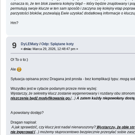
oznacza to, że ten blok zawiera kolejny błąd – który będzie znajdowany i p
permutują swoje klucze w ten sam sposób i zaczyna się kolejny etap poprawi
parzystości bloków, pozwalają Ewie uzyskać dodatkową informacje o kluczu[
Hm?
9
DyLEMaty
/
Odp: Splątane koty
«
dnia:
Marca 29, 2026, 12:48:47 pm »
O! To o to:)
Ale
Sytuacja opisana przez Dragana jest prosta - bez komplikacji typu:
mogą sobi
Wszystko jest w cytacie podanym przeze mnie wyżej:
Wystarczy, że sekretny klucz zostanie wygenerowany i rozdany obu stronom, 
niszczenia bądź modyfikowania go.
(...)
A zatem każdy niepowołany dostęp
A powołany dostęp?
Dragan napisał:
A jak sprawdzić, czy klucz jest nadal nienaruszony?
Wystarczy, że obie str
nie ingerował (
...) możemy stuprocentowo bezpiecznie przesyłać sobie zasz