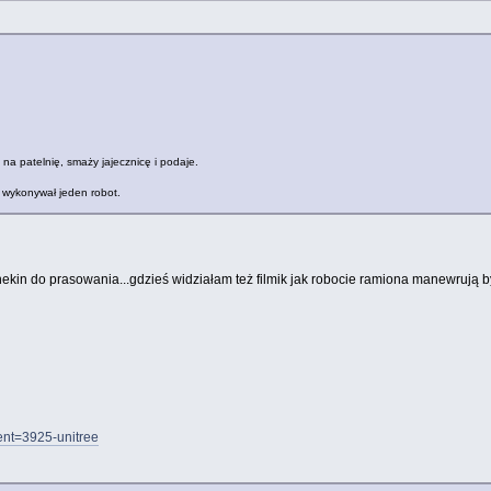
 na patelnię, smaży jajecznicę i podaje.
) wykonywał jeden robot.
anekin do prasowania...gdzieś widziałam też filmik jak robocie ramiona manewrują b
ent=3925-unitree