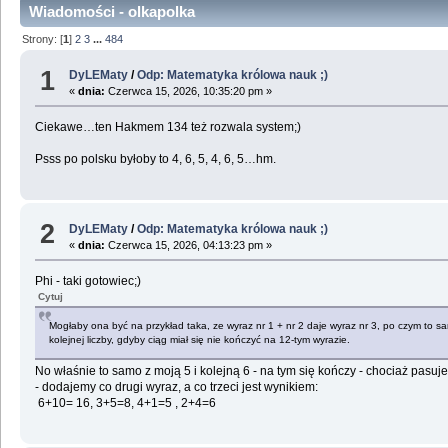
Wiadomości - olkapolka
Strony: [
1
]
2
3
...
484
1
DyLEMaty
/
Odp: Matematyka królowa nauk ;)
«
dnia:
Czerwca 15, 2026, 10:35:20 pm »
Ciekawe…ten Hakmem 134 też rozwala system;)
Psss po polsku byłoby to 4, 6, 5, 4, 6, 5…hm.
2
DyLEMaty
/
Odp: Matematyka królowa nauk ;)
«
dnia:
Czerwca 15, 2026, 04:13:23 pm »
Phi - taki gotowiec;)
Cytuj
Mogłaby ona być na przykład taka, ze wyraz nr 1 + nr 2 daje wyraz nr 3, po czym to s
kolejnej liczby, gdyby ciąg miał się nie kończyć na 12-tym wyrazie.
No właśnie to samo z moją 5 i kolejną 6 - na tym się kończy - chociaż pasuje
- dodajemy co drugi wyraz, a co trzeci jest wynikiem:
6+10= 16, 3+5=8, 4+1=5 , 2+4=6