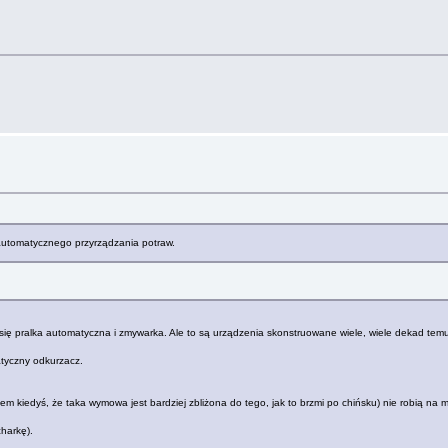
 automatycznego przyrządzania potraw.
ci się pralka automatyczna i zmywarka. Ale to są urządzenia skonstruowane wiele, wiele dekad tem
atyczny odkurzacz.
ałem kiedyś, że taka wymowa jest bardziej zbliżona do tego, jak to brzmi po chińsku) nie robią na 
harkę).