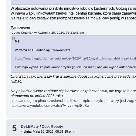
W obszarze gotowania przybyło mnóstwo robotów kuchennych. Gotują same - tr
W innym wątku linkowałam kiedyś inteligentną kuchnię, która sama zamawia
Na razie to cały zestaw szaf (komp też kiedyś zajmował cały pokój) w zapor
Tymczasem:
Cytat: Cetarian w Kwietnia 25, 2026, 09:13:41 pm
P.S.
W marcu br. Guardian opublikował tekst,
https://www.theguardian.com/technology/2026/mar/19/my-ride-in-a-self-driving-taxi-lon
z którego wynika, że pod koniec przyszłego roku na ulice Londynu wyjadą autonomiczne 
Chorwacja jako pierwszy kraj w Europie dopuściła komercyjne przejazdy ta
Rimac.
Na pokładzie wciąż znajduje się kierowca bezpieczeństwa, ale jego rola ogr
planowana do końca 2026 roku.
https://motoguru.pl/na-czasie/robotaxi-w-europie-ruszylo-pierwszy-jest-zagr
https://www.youtube.com/watch?v=zvsfwptBu8w
5
DyLEMaty
/
Odp: Roboty
«
dnia:
Maja 10, 2026, 08:31:15 pm »