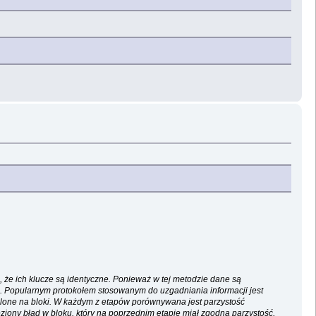
, że ich klucze są identyczne. Ponieważ w tej metodzie dane są
a. Popularnym protokołem stosowanym do uzgadniania informacji jest
ielone na bloki. W każdym z etapów porównywana jest parzystość
ziony błąd w bloku, który na poprzednim etapie miał zgodną parzystość,