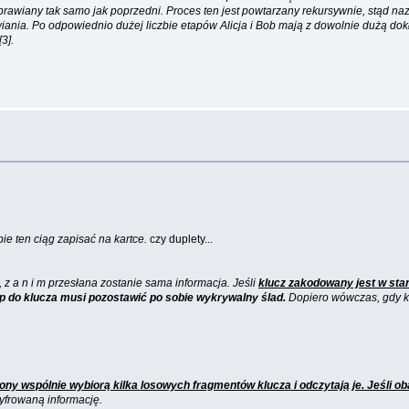
oprawiany tak samo jak poprzedni. Proces ten jest powtarzany rekursywnie, stąd n
ania. Po odpowiednio dużej liczbie etapów Alicja i Bob mają z dowolnie dużą dokła
3].
e ten ciąg zapisać na kartce.
czy duplety...
z a n i m przesłana zostanie sama informacja. Jeśli
klucz zakodowany jest w st
 do klucza musi pozostawić po sobie wykrywalny ślad.
Dopiero wówczas, gdy kl
ony wspólnie wybiorą kilka losowych fragmentów klucza i odczytają je. Jeśli oba
yfrowaną informację.