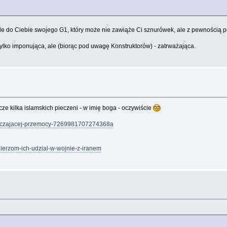
yśle do Ciebie swojego G1, który może nie zawiąże Ci sznurówek, ale z pewnością 
 tylko imponująca, ale (biorąc pod uwagę Konstruktorów) - zatrważająca.
ze kilka islamskich pieczeni - w imię boga - oczywiście
tlaczajacej-przemocy-7269981707274368a
nierzom-ich-udzial-w-wojnie-z-iranem