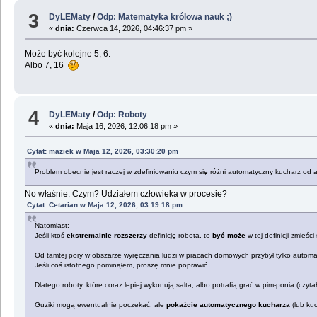
3
DyLEMaty
/
Odp: Matematyka królowa nauk ;)
«
dnia:
Czerwca 14, 2026, 04:46:37 pm »
Może być kolejne 5, 6.
Albo 7, 16
4
DyLEMaty
/
Odp: Roboty
«
dnia:
Maja 16, 2026, 12:06:18 pm »
Cytat: maziek w Maja 12, 2026, 03:30:20 pm
Problem obecnie jest raczej w zdefiniowaniu czym się różni automatyczny kucharz od
No właśnie. Czym? Udziałem człowieka w procesie?
Cytat: Cetarian w Maja 12, 2026, 03:19:18 pm
Natomiast:
Jeśli ktoś
ekstremalnie rozszerzy
definicję robota, to
być może
w tej definicji zmieś
Od tamtej pory w obszarze wyręczania ludzi w pracach domowych przybył tylko autom
Jeśli coś istotnego pominąłem, proszę mnie poprawić.
Dlatego roboty, które coraz lepiej wykonują salta, albo potrafią grać w pim-ponia (czyt
Guziki mogą ewentualnie poczekać, ale
pokażcie automatycznego kucharza
(lub kuc