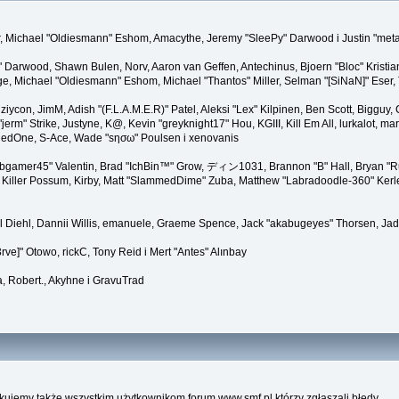
ner, Michael "Oldiesmann" Eshom, Amacythe, Jeremy "SleePy" Darwood i Justin "met
" Darwood, Shawn Bulen, Norv, Aaron van Geffen, Antechinus, Bjoern "Bloc" Kristi
 Michael "Oldiesmann" Eshom, Michael "Thantos" Miller, Selman "[SiNaN]" Eser, Th
 ziycon, JimM, Adish "(F.L.A.M.E.R)" Patel, Aleksi "Lex" Kilpinen, Ben Scott, Biggu
" Strike, Justyne, K@, Kevin "greyknight17" Hou, KGIII, Kill Em All, lurkalot, marga
, RedOne, S-Ace, Wade "sησω" Poulsen i xenovanis
gamer45" Valentin, Brad "IchBin™" Grow, ディン1031, Brannon "B" Hall, Bryan "Run
Killer Possum, Kirby, Matt "SlammedDime" Zuba, Matthew "Labradoodle-360" Kerle, 
el Diehl, Dannii Willis, emanuele, Graeme Spence, Jack "akabugeyes" Thorsen, Jad
ve]" Otowo, rickC, Tony Reid i Mert "Antes" Alınbay
, Robert., Akyhne i GravuTrad
kujemy także wszystkim użytkownikom forum www.smf.pl którzy zgłaszali błędy