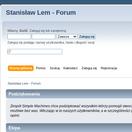
Stanisław Lem - Forum
Witamy,
Gość
.
Zaloguj się
lub
zarejestruj
.
Zaloguj się podając nazwę użytkownika, hasło i długość sesji
Strona główna
Pomoc
Szukaj
Kalendarz
Zaloguj się
Rejestracja
Stanisław Lem - Forum
Podziękowania
Zespół Simple Machines chce podziękować wszystkim którzy pomogli stworzyć
możliwe bez was. Wliczając w to naszych użytkowników, a w szczególności
opinii.
Ekipa