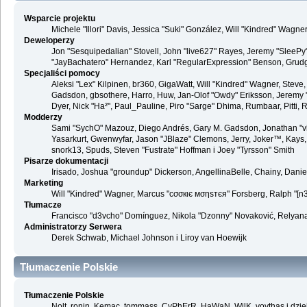
Wsparcie projektu
Michele "Illori" Davis, Jessica "Suki" González, Will "Kindred" Wag
Deweloperzy
Jon "Sesquipedalian" Stovell, John "live627" Rayes, Jeremy "SleePy
"JayBachatero" Hernandez, Karl "RegularExpression" Benson, Grudge,
Specjaliści pomocy
Aleksi "Lex" Kilpinen, br360, GigaWatt, Will "Kindred" Wagner, Steve,
Gadsdon, gbsothere, Harro, Huw, Jan-Olof "Owdy" Eriksson, Jeremy "jerm
Dyer, Nick "Ha²", Paul_Pauline, Piro "Sarge" Dhima, Rumbaar, Pitti
Modderzy
Sami "SychO" Mazouz, Diego Andrés, Gary M. Gadsdon, Jonathan "vb
Yasarkurt, Gwenwyfar, Jason "JBlaze" Clemons, Jerry, Joker™, Kays, 
snork13, Spuds, Steven "Fustrate" Hoffman i Joey "Tyrsson" Smith
Pisarze dokumentacji
Irisado, Joshua "groundup" Dickerson, AngellinaBelle, Chainy, Dani
Marketing
Will "Kindred" Wagner, Marcus "cσσкιє мσηѕтєя" Forsberg, Ralph "[n3r
Tłumacze
Francisco "d3vcho" Domínguez, Nikola "Dzonny" Novaković, Relyana
Administratorzy Serwera
Derek Schwab, Michael Johnson i Liroy van Hoewijk
Tłumaczenie Polskie
Tłumaczenie Polskie
Nolt, ronin, Kemac, tommass, CyPhErR, HaWaN, WilK, voythas i dzię