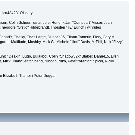
allica48423" O'Leary
ansen, Colin Schoen, emanuele, Hendrik Jan "Compuart" Visser, Juan
eodore "Orstio" Hildebrandt, Thorsten "TE" Eurich i winrules
y, CapadY, Chalky, Chas Large, Duncan85, Eliana Tamerin, Fiery, Gary M.
rett, Mattitude, Mashby, Mick G., Michele "Illori" Davis, MrPhil, Nick "Fizzy"
ic" Deakin, Bugo, Bulakbol, Colin "Shadow82x" Blaber, Daniel15, Eren
Mick., NanoSector, nend, Nibogo, Niko, Peter "Arantor" Spicer, Ricky.,
e Elizabeth Trainor i Peter Duggan