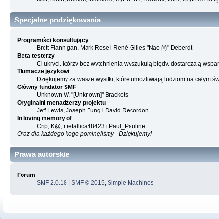
Specjalne podziękowania
Programiści konsultujący
Brett Flannigan, Mark Rose i René-Gilles "Nao 尚" Deberdt
Beta testerzy
Ci ukryci, którzy bez wytchnienia wyszukują błędy, dostarczają ws
Tłumacze językowi
Dziękujemy za wasze wysiłki, które umożliwiają ludziom na całym ś
Główny fundator SMF
Unknown W. "[Unknown]" Brackets
Oryginalni menadżerzy projektu
Jeff Lewis, Joseph Fung i David Recordon
In loving memory of
Crip, K@, metallica48423 i Paul_Pauline
Oraz dla każdego kogo pominęliśmy - Dziękujemy!
Prawa autorskie
Forum
SMF 2.0.18
|
SMF © 2015
,
Simple Machines