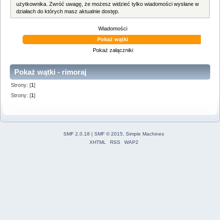
użytkownika. Zwróć uwagę, że możesz widzieć tylko wiadomości wysłane w
działach do których masz aktualnie dostęp.
Wiadomości
Pokaż wątki
Pokaż załączniki
Pokaż wątki - rimoraj
Strony: [
1
]
Strony: [
1
]
SMF 2.0.18
|
SMF © 2015
,
Simple Machines
XHTML
RSS
WAP2