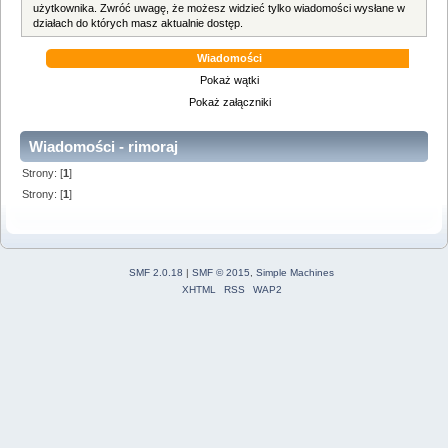
użytkownika. Zwróć uwagę, że możesz widzieć tylko wiadomości wysłane w
działach do których masz aktualnie dostęp.
Wiadomości
Pokaż wątki
Pokaż załączniki
Wiadomości - rimoraj
Strony: [
1
]
Strony: [
1
]
SMF 2.0.18
|
SMF © 2015
,
Simple Machines
XHTML
RSS
WAP2