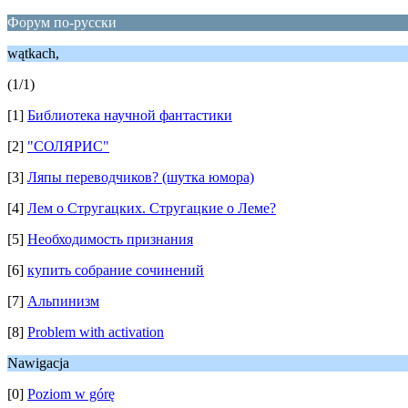
Форум по-русски
wątkach,
(1/1)
[1]
Библиотека научной фантастики
[2]
"СОЛЯРИС"
[3]
Ляпы переводчиков? (шутка юмора)
[4]
Лем о Стругацких. Стругацкие о Леме?
[5]
Необходимость признания
[6]
купить собрание сочинений
[7]
Альпинизм
[8]
Problem with activation
Nawigacja
[0]
Poziom w górę