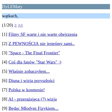
DyLEMaty
wątkach,
(1/20)
>
>>
[1]
Filmy SF warte i nie warte obejrzenia
[2]
Z PEWNOŚCIĄ nie jesteśmy sami..
[3]
"Space - The Final Frontier"
[4]
Coś dla fanów "Star Wars" ;)
[5]
Właśnie zobaczyłem...
[6]
Diuna i wizja przyszłości
[7]
Polska w kosmosie!
[8]
AI - przerażająca (?) wizja
[9]
Będąc Młodym Fizykiem...